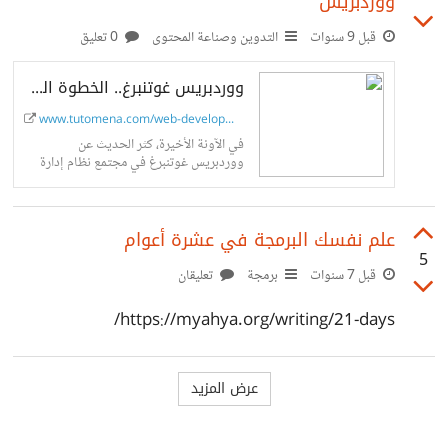
ووردبريس
أجل اكتساب المزيد من العلم والمعارف. كنت دائما مهتما بالتاريخ
ودراسة تاريخ الإسلام والمسلمين وكذلك الأمم الأخرى، ولهذا
قبل 9 سنوات
التدوين وصناعة المحتوى
0 تعليق
يبدو هذا الخيار هو الأول أمامي، ولكن أرى بأن مجال القانون
ووردبريس غوتنبرغ.. الخطوة الكبيرة القادمة من ووردبريس - مدونة توتومينا
أيضا مهم جدا وتجني ثماره في حياتك اليومية. فبماذا تنصحوني
www.tutomena.com/web-development/...
أصدقائي، هل أدرس
في الآونة الأخيرة، كثر الحديث عن
ووردبريس غوتنبرغ في مجتمع نظام إدارة
المحتوى الأشهر على مستوى العالم. مشروع
غوتنبرغ تسعى من خلاله مؤسسة ووردبريس
لإعادة
علم نفسك البرمجة في عشرة أعوام
5
قبل 7 سنوات
برمجة
تعليقان
https://myahya.org/writing/21-days/