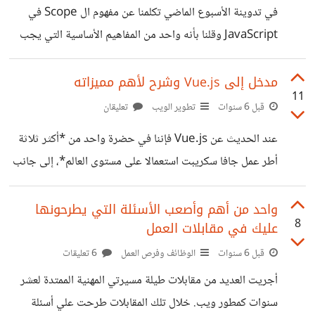
وكسب وِدَّ عدد لا بأس به منهم خصوصا مع الإصدار الأخير الذي
في تدوينة الأسبوع الماضي تكلمنا عن مفهوم ال Scope في
حمل الرقم 3. في هذه التدوينة سنكتشف معا الأسباب الحقيقية
JavaScript وقلنا بأنه واحد من المفاهيم الأساسية التي يجب
وراء النجاح الذي
على كل مطور جافا سكريبت أن يفهمه جيدا. في درسنا هذا
سنتكلم عن مفهوم وميزة أخرى من مزايا جافا سكريبت
مدخل إلى Vue.js وشرح لأهم مميزاته
11
الأساسية، ميزة ال Closures التي يمكن اعتبارها الأهم على
قبل 6 سنوات
تطوير الويب
تعليقان
الإطلاق في JavaScript، خاصة إذا علمنا أنها الأرضية التي بنيت
عند الحديث عن Vue.js فإننا في حضرة واحد من *أكثر ثلاثة
عليها العديد من المفاهيم الأساسية الأخرى في هذه اللغة مثل ال
أطر عمل جافا سكريبت استعمالا على مستوى العالم*، إلى جانب
Callbacks وال Events. مفهوم ال Closure يجده كثيرون
كل من رياكت وأنجولار. Vue يمكن اعتباره مكتبة لبناء واجهات
صعب الإستيعاب والفهم،
المستخدم مثل رياكت، ويمكن اعتباره كذلك إطار عمل
واحد من أهم وأصعب الأسئلة التي يطرحونها
8
عليك في مقابلات العمل
جافاسكريبت متكامل إذا أضيفت إليه مجموعة من الأدوات
الأخرى والتقنيات التي تدور في فلكه والمدعوم جزء كبير منها
قبل 6 سنوات
الوظائف وفرص العمل
6 تعليقات
من فريق VueJs نفسه. نستطيع إضافة Vue.js لأي مشروع
أجريت العديد من مقابلات طيلة مسيرتي المهنية الممتدة لعشر
وفي أي مرحلة، ولذلك السبب تم تعريفه على أنه *إطار عمل
سنوات كمطور ويب. خلال تلك المقابلات طرحت علي أسئلة