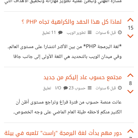
مساره المهني وتبطئ عملية تطوير مهاراته وتحقيق الأهداف التي
يرسمها. سأشارك معكم أهم تلك الأخطاء من واقع خبرتي
وتجربتي في هذا الميدان، وأتمنى من الجميع أن يأخذوا كل ما
لماذا كل هذا الحقد والكراهية تجاه PHP ؟
15
سأقوله على محمل الجد لأنه فعلا كلام نابع من قناعتي وتجربتي
قبل 6 سنوات
تطوير الويب
11 تعليق
التي امتدت لقرابة عقد من الزمن. قد تجد نفسك تقع في واحد
*لغة البرمجة PHP* من بين الأكثر انتشارا على مستوى العالم،
على الأقل من تلك الأخطاء، ولكن هذا ليس مشكلا بحد ذاته، فأنا
وفي ميدان الويب بالتحديد هي اللغة الأولى إلى جانب جافا
بدوري أقع في كثير منها
سكريبت بطبيعة الحال. وبقدر هذا الإنتشار والحضور الطاغي
تحضى هذه اللغة بانتقادات كبيرة تصل في بعض الأحيان إلى
مجتمع حسوب عاد إليكم من جديد
8
التنمر واتهامها بأنها *لغة متخلفة لا مستقبل لها*! ولكن هل هذه
قبل 6 سنوات
حسوب I/O
23 تعليق
الإتهامات لها ما يبررها ؟ أم أنها حالة طبيعية تجاه أي تقنية أو
عانت منصة حسوب من فترة فراغ وتراجع مستوى أظن أن
منتج تصدر المشهد لسنوات طويلة ؟ سأجيب على هذه الأسئلة
الكثير منكم لاحظه طيلة العام الماضي على وجه الخصوص،
وغيرها في هذه التدوينة التي سأحاول الوقوف فيها
وذلك بعد انسحاب عدد من صناع المحتوى المحترمين الذين
كانوا يزينون أروقة هذه المنصة. ولكن في المدة الأخيرة لاحظت
دور مهم بدأت لغة البرمجة "راست" تلعبه في بيئة