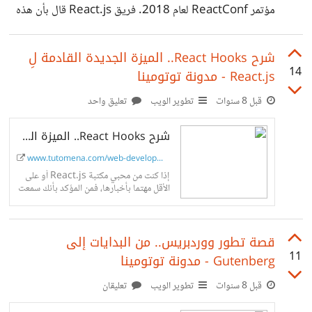
مؤتمر ReactConf لعام 2018. فريق React.js قال بأن هذه
الميزة المرتقبة ستساعد في حل المشاكل المرتبطة بالأداء وسرعة
الإستجابة. كيف ذلك ؟ هذا ما سنكتشفه معا من خلال هذه
شرح React Hooks.. الميزة الجديدة القادمة لِ
14
React.js - مدونة توتومينا
التدوينة:
https://www.tutomena.com/javascript/react-
قبل 8 سنوات
تطوير الويب
تعليق واحد
concurrent-mode/
شرح React Hooks.. الميزة الجديدة القادمة لِ React.js - مدونة توتومينا
www.tutomena.com/web-development/...
إذا كنت من محبي مكتبة React.js أو على
الأقل مهتما بأخبارها، فمن المؤكد بأنك سمعت
مؤخرا كثيرا من الناس يتحدثون عن ميزة
جديدة اسمها React...
قصة تطور ووردبريس.. من البدايات إلى
11
Gutenberg - مدونة توتومينا
قبل 8 سنوات
تطوير الويب
تعليقان