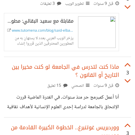
الأول قبل أي شيء آخر هو إغناء المحتوى العربي في هذا المجال
قبل 9 سنوات
تطوير الويب
3 تعليقات
الذي كما يظهر للجميع يعاني من نقص حاد. عديدة هي المدونات
مقابلة مع سعيد البقالي: مطور ووردبريس محترف - مدونة توتومينا
التي تهتم بجديد وأخبار التقنية بصفة عامة ولكن قليلة جدا هي
تلك المدونات التي تهتم بمجال تطوير
www.tutomena.com/blog/said-elbakk...
يزخر الويب العربي بعدد لا يستهان به من
المطورين المحترفين الذين قرروا إنشاء
مدونات لهم لمشاركة تجاربهم ومعارفهم مع
متابعيهم من مختلف الأقطار العربية.
ماذا كنت لتدرس في الجامعة لو كنت مخيرا بين
3
التاريخ أو القانون ؟
قبل 9 سنوات
انصحني
15 تعليق
أنا أعمل كمبرمج حر منذ سنوات، في الفترة الماضية قررت
الإلتحاق بالجامعة لدراسة إحدى العلوم الإنسانية لأهداف ثقافية
تهم بالخصوص تطوير وبناء شخصية مثقفة أكثر وليس لأهداف
مادية مثل الحصول على وظيفة مثلا، يعني أريد أن أدرس من
ووردبريس غوتنبرغ.. الخطوة الكبيرة القادمة من
3