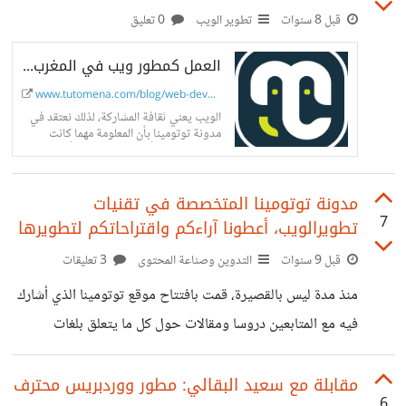
قبل 8 سنوات
تطوير الويب
0 تعليق
العمل كمطور ويب في المغرب بدون شهادة البكالوريا.. ممكن ؟
www.tutomena.com/blog/web-develop...
الويب يعني ثقافة المشاركة، لذلك نعتقد في
مدونة توتومينا بأن المعلومة مهما كانت
بسيطة لا يجب أن تبقى حكرا على أشخاص
معينين بل يجب مشاركتها مع الآخرين وبذلك
نرتقي بأنفسنا وبمحتوى لغتنا العربية العزيزة
مدونة توتومينا المتخصصة في تقنيات
على الإنترنت.
7
تطويرالويب، أعطونا آراءكم واقتراحاتكم لتطويرها
قبل 9 سنوات
التدوين وصناعة المحتوى
3 تعليقات
منذ مدة ليس بالقصيرة، قمت بافتتاح موقع توتومينا الذي أشارك
فيه مع المتابعين دروسا ومقالات حول كل ما يتعلق بلغات
البرمجة وتقنيات تطوير الويب بصفة خاصة. قمت بنشر أزيد من
110 مقالات في الموقع لحد الآن وكلها مقالات حصرية. هدفي
مقابلة مع سعيد البقالي: مطور ووردبريس محترف
6