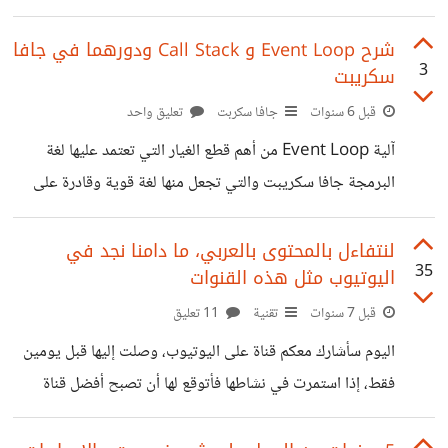
تقدمي* أو Progressive
مختلفة لقياس مدى خبرتي بمجال عملي وملاءمتي لمتطلبات
الوظيفة. أستطيع القول أن *سؤال واحدا فاجأني* عندما طرح
شرح Event Loop و Call Stack ودورهما في جافا
3
سكريبت
علي لأول مرة، وتمنيت لو أنني كنت على علم به أو بأنه سيطرح.
فمن بين عشرات المقالات والكتابات التي قرأتها عن موضوع
قبل 6 سنوات
جافا سكربت
تعليق واحد
مقابلات العمل، لم يمر علي هذا السؤال أبدا ولم أقرأه في أي
آلية Event Loop من أهم قطع الغيار التي تعتمد عليها لغة
مكان. بدون إطالة، السؤال هو: *ما هي أهم الصعوبات وما نوع
البرمجة جافا سكريبت والتي تجعل منها لغة قوية وقادرة على
القيام بعمليات غير متزامنة على الرغم من طبيعتها كلغة برمجة
أحادية الخيط أو Single Threaded، والتي تعني أنه لا يمكنها
لنتفاءل بالمحتوى بالعربي، ما دامنا نجد في
35
اليوتيوب مثل هذه القنوات
القيام بأكثر من مهمة واحدة في وقت واحد! فهم كواليس اشتغال
أي لغة برمجة يجعل المطور على بصيرة بما يجري في الغرف
قبل 7 سنوات
تقنية
11 تعليق
المظلمة، وبالتالي القدرة على كتابة أكواد برمجية محسنة وأكثر
اليوم سأشارك معكم قناة على اليوتيوب، وصلت إليها قبل يومين
كفاءة في غالب الأحيان. إذن *ما هو Event
فقط، إذا استمرت في نشاطها فأتوقع لها أن تصبح أفضل قناة
عربية تقنية، صاحبي القناة هما الفلسطينيين محمد يحيى وعبد