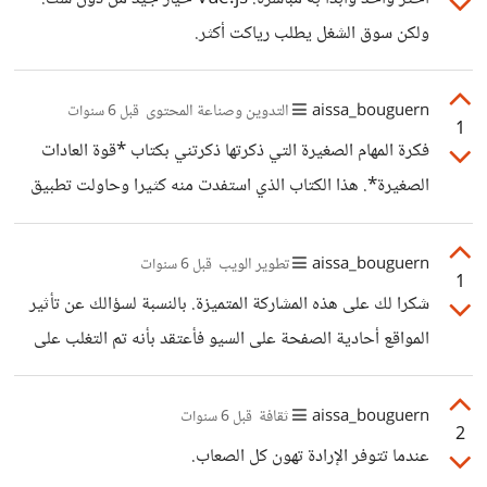
ولكن سوق الشغل يطلب رياكت أكثر.
aissa_bouguern
التدوين وصناعة المحتوى
قبل 6 سنوات
1
فكرة المهام الصغيرة التي ذكرتها ذكرتني بكتاب *قوة العادات
الصغيرة*. هذا الكتاب الذي استفدت منه كثيرا وحاولت تطبيق
بعض مما جاء فيه. في بعض الأحيان، مثل جميع المدونين، كنت
أشعر بعدم الرغبة في الكتابة وكأن حاجزا يحول بيني وبين لوحة
aissa_bouguern
تطوير الويب
قبل 6 سنوات
1
المفاتيح. هذا كان يفوت علي أياما أو أسابيع لا أكتب فيها شيئا!
شكرا لك على هذه المشاركة المتميزة. بالنسبة لسؤالك عن تأثير
بعد قراءتي للكتاب، قررت أن أجعل هدفي اليومي هو كتابة
المواقع أحادية الصفحة على السيو فأعتقد بأنه تم التغلب على
سطرين فقط في المدونة، هكذا يصبح دماغي أكثر تقبلا لعمل
ذلك المشكل مع ظهور أطر عمل مثل Next.js و Nuxt.js التي
الكتابة وأقل كسلا. وفي النهاية كنت أعرف أنني
توفر إمكانية توليد (Rendering) الصفحات كاملة من الخادم
aissa_bouguern
ثقافة
قبل 6 سنوات
2
مما يضمن وصول عناكب محركات البحث إليها وقراءة محتواها.
عندما تتوفر الإرادة تهون كل الصعاب.