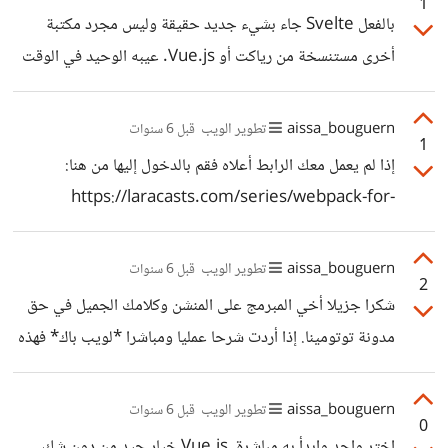
1
الكتابة للإنسان الذي سيقرأ مادتك. لا حظت كذلك أن حجم
بالفعل Svelte جاء بشيء جديد حقيقة وليس مجرد مكتبة
المقالات *صغير جدا* وذلك راجع على ما أعتقد إلى عدد الكلمات
أخرى مستنسخة من رياكت أو Vue.js. عيبه الوحيد في الوقت
التي تبيعها ولا تريد تجاوزها. باعتقادي لا مشكل في كتابة 500
الحالي هو عدم قدرته على مقارعة الثلاثي الكبير في سوق
كلمة - عوض 400 التي تبيعها
الشغل. غير ذلك، أعتقد أنه خيار محترم للغاية ويستحق إعطاءه
aissa_bouguern
تطوير الويب
قبل 6 سنوات
1
فرصة متى تيسر ذلك. أشكرك جزيلا أخي محمد.
إذا لم يعمل معك الرابط أعلاه فقم بالدخول إليها من هنا:
https://laracasts.com/series/webpack-for-
everyone
aissa_bouguern
تطوير الويب
قبل 6 سنوات
2
شكرا جزيلا أخي المبرمج على المنشن وكلامك الجميل في حق
مدونة توتومينا. إذا أردت شرحا عمليا ومباشرا *لويب باك* فهذه
دورة ممتازة من *جيفري واي* تشرح الموضوع من الصفر بشكل
تدريجي. https://webpackcasts.com أتمنى أن يجد فيها
aissa_bouguern
تطوير الويب
قبل 6 سنوات
0
السائل ضالته.
اختر واحد وابدأ به مباشرة. Vue.js خيار جيد من دون شك.