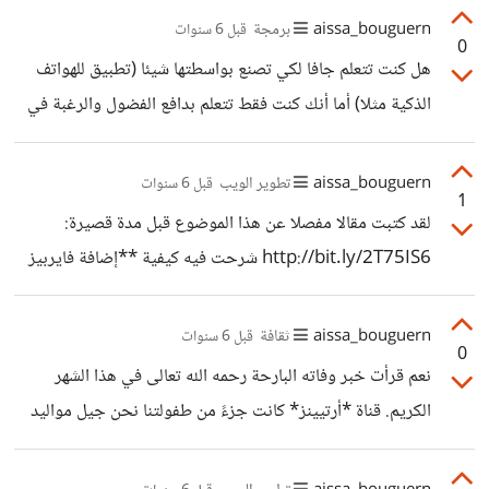
تقدمها هو كونها الدولة الأولى في العالم إنفاقا على البحث العلمي
aissa_bouguern
برمجة
قبل 6 سنوات
0
بما يعادل 4% من ناتجها الداخلي الخام متبوعة بكوريا الجنوبية.
هل كنت تتعلم جافا لكي تصنع بواسطتها شيئا (تطبيق للهواتف
عربيا، السعودية هي الأكثر انفاقا على البحث والتطوير بما لا
الذكية مثلا) أما أنك كنت فقط تتعلم بدافع الفضول والرغبة في
يتجاوز 0.3% من ناتجها الوطني الإجمالي. هذا ما يفسر تراجع
التعلم ؟
العرب على المستوى العلمي والحضاري. الموضوع لا علاقة له
aissa_bouguern
تطوير الويب
قبل 6 سنوات
باللغة ولا بالثقافة لا
1
لقد كتبت مقالا مفصلا عن هذا الموضوع قبل مدة قصيرة:
http://bit.ly/2T75IS6 شرحت فيه كيفية **إضافة فايربيز
إلى مشروع رياكت**. إذا كان المقال لا يجيب على كامل
تساؤلاتك فأنصحك بالتوثيق الرسمي لفايربيز كما أشار الأخ
aissa_bouguern
ثقافة
قبل 6 سنوات
0
"مجهول" في تعليقه.
نعم قرأت خبر وفاته البارحة رحمه الله تعالى في هذا الشهر
الكريم. قناة *أرتيينز* كانت جزءً من طفولتنا نحن جيل مواليد
نهاية الثمانينات وبداية التسعينات إلى جانب *سبيستون تون*
طبعا.