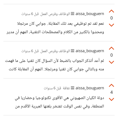
aissa_bouguern
الوظائف وفرص العمل
قبل 6 سنوات
0
نعم لقد تم توظيفي بعد تلك المقابلة. جوابي كان مرتجلا
ومحشوا بالكثير من الكلام والمصطلحات التقنية، المهم أن مدير
المقابلة شعر بأنني أجبت على السؤال أو على الأقل على جزء
منه.
aissa_bouguern
الوظائف وفرص العمل
قبل 6 سنوات
0
لم أعد أتذكر الجواب بالضبط لأن السؤال كان تقنيا على ما فهمت
منه وبالتالي جوابي كان تقنيا ومرتجلا. المهم أن المقابلة كانت
ناجحة :)
aissa_bouguern
ثقافة
قبل 6 سنوات
4
دولة الكيان الصهيوني هي الأقوى تكنولوجيا وحضاريا في
المنطقة، وفي نفس الوقت تفتخر بلغتها العبرية الأقدم من
العربية وتستعملها في البحث العلمي وفي الجامعات. السبب في