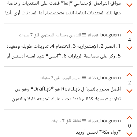
مواقع التواصل الإجتماعي *إنما* قضت على المنتديات وخاصة
استثمار رابح وسيضيف الشيء الكثير لمعرض أعمالك وحياتك
منها تلك المنتديات العامة الغير متخصصة. أما المدونات أرى بأنها
المهنية.
استفادت بشكل أو بآخر من منصات التواصل وخاصة فيسبوك،
تويتر ويوتيوب (إذا اعتبرنا الأخير منصة للتواصل). شخصيا أرى
aissa_bouguern
التدوين وصناعة المحتوى
قبل 7 سنوات
4
بأن منصات التواصل ساعدت المدونات والمدونين في كونها جرت
1. الصبر 2. الإستمرارية 3. الإنتظام 4. تدوينات طويلة ومفيدة
معها ملايين المستخدمين الذي لا يهتمون كثيرا بالمحتوى الهادف
5. ركز على مضاعفة الزيارات 6. *انسى* شيئا اسمه أدسنس أو
والمتخصص بقدر ما يهتمون فقط بقضاء أوقاتهم في متابعة كيف
الربح ولا تفكر فيهما إلا بعد أن تحقق المدونة 1000 زيارة يومية
يقضي الآخرون حياتهم والإنغماس في بحر المعلومات السريعة
*منتظمة*.
aissa_bouguern
تطوير الويب
قبل 7 سنوات
والجاهزة بغض النظر عن صحتها. الآن عندما يدخل
2
أفضل محرر بالنسبة ل React.js هو *Draft.js* وهو من
تطوير فيسبوك كذلك، فقط يجب عليك تجربته قليلا والتمرن
عليه لبعض الوقت حتى تفهم طريقة اشتغاله. هناك عدة مكتبات
بنيت حول Draft.js بحيث تجعل من استخدامه أكثر سهولة،
aissa_bouguern
ثقافة
قبل 7 سنوات
0
لعل أبرزها *draft-js-plugins*.
*رواء مكة* لحسن أوريد