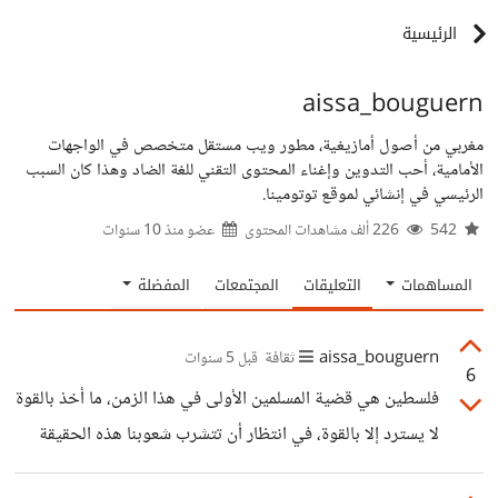
الرئيسية
aissa_bouguern
مغربي من أصول أمازيغية، مطور ويب مستقل متخصص في الواجهات
الأمامية، أحب التدوين وإغناء المحتوى التقني للغة الضاد وهذا كان السبب
الرئيسي في إنشائي لموقع توتومينا.
542
226 ألف مشاهدات المحتوى
عضو منذ
10 سنوات
المساهمات
التعليقات
المجتمعات
المفضلة
aissa_bouguern
ثقافة
قبل 5 سنوات
6
فلسطين هي قضية المسلمين الأولى في هذا الزمن، ما أخذ بالقوة
لا يسترد إلا بالقوة، في انتظار أن تتشرب شعوبنا هذه الحقيقة
والقاعدة التاريخية سنظل ندعو مع إخواننا في فلسطين بالثبات