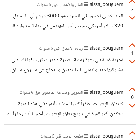
والنصر. وما ضاع حق وراءه مطالب. اللهم انصر من نصر المسجد
aissa_bouguern
المال والأعمال
قبل 5 سنوات
2
الأقصى المبارك واخذل من خذله.
الحد الأدنى للأجور في المغرب هو 3000 درهم أي ما يعادل
320 دولار أمريكي تقريبا، أجر المهندس في بداية مشواره قد
يترواح بين 1000 دولار و 1200 دولار، وقد يصل بحسب
الخبرة وسنوات الخدمة إلى 3000 دولار أو أكثر. أجر المعلم أو
aissa_bouguern
ريادة الأعمال
قبل 6 سنوات
1
الأستاذ يبدأ من 500 دولار وقد يصل في نهاية الخدمة إلى
تجربة غنية في فترة زمنية قصيرة وعمر مبكر. شكرا لك على
1200 دولار حسب سلم الأجور. أجر الأستاذ الجامعي يبدأ من
مشاركتها معنا ونتمنى لك التوفيق والنجاح في مشروع مساق.
1500 دولار تقريبا ومن الممكن أن يصل إلى ضعف ذلك أو أكثر
عند نهاية الخدمة. الموظف أو
aissa_bouguern
التدوين وصناعة المحتوى
قبل 6 سنوات
0
> تطوّر الإنترنت تطوّراً كبيرا ً منذ نشأته، وفي هذه الفترة
ستكون أكبر قفزة في تاريخ تطوّر الإنترنت. أخبرنا أنت، ما رأيك
بهذا السطر ؟ لاحظت أن لديك كمية تكرار غير عادية للكلمات
المفتاحية. السبب أنك تبالغ في الكتابة لمحرك البحث عوض
aissa_bouguern
تطوير الويب
قبل 6 سنوات