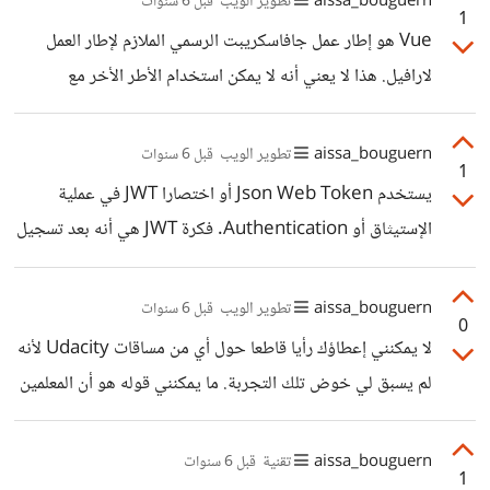
aissa_bouguern
تطوير الويب
قبل 6 سنوات
1
Vue هو إطار عمل جافاسكريبت الرسمي الملازم لإطار العمل
لارافيل. هذا لا يعني أنه لا يمكن استخدام الأطر الأخر مع
لارافيل، ولكن الأولوية ل vue. على العموم إذا كنت مهتما
بلارافيل فمن المنطقي أن تختار vue، فهما يشكلان ثنائيا رائعا.
aissa_bouguern
تطوير الويب
قبل 6 سنوات
1
يستخدم Json Web Token أو اختصارا JWT في عملية
الإستيثاق أو Authentication. فكرة JWT هي أنه بعد تسجيل
المستخدم دخوله لتطبيقك، سواء كان تطبيق ويب أو غيره، يتم
على مستوى الخادم توليد رمز طويل (Token) بناء على مفتاح
aissa_bouguern
تطوير الويب
قبل 6 سنوات
0
سري (Secret Key) لا يجب على أحد الإطلاع عليه باستثناء
لا يمكنني إعطاؤك رأيا قاطعا حول أي من مساقات Udacity لأنه
الخادم. المهم، بعد توليد ذلك الرمز يتم إرساله للواجهة الأمامية
لم يسبق لي خوض تلك التجربة. ما يمكنني قوله هو أن المعلمين
للتطبيق ويتم تخزينه في جهاز المستخدم (المتصفح مثلا في
هناك لهم وزن كبير في ميادينهم ومحترفون بمعنى الكلمة. ثانيا،
Local Storage) وبعدها يتم إرساله في أي طلب Http نكون
سبق لي إجراء بحث حول برنامج React Nanodegree
aissa_bouguern
تقنية
قبل 6 سنوات
في حاجة فيه
1
وكانت آراء وتجارب معظم الناس المجربين إيجابية✌🏼. أعتقد أنه