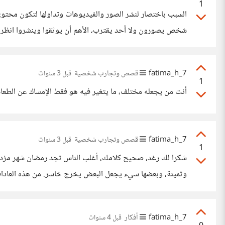
1
السبب باختصار لنشر الصور والفيديوهات وتداولها لتكون محتو
شخص يصورون ولا أحد يقترب، الأهم أن يوثقوا وينشروا انظروا ي
بات الوضع مجرد أن تخرج من باب بيتك تضع في الحسبان في أ
7_fatima_h
قصص وتجارب شخصية
قبل 3 سنوات
1
أنت من يجعله مختلف، ما يتغير فيه هو فقط الإمساك عن الطعام 
7_fatima_h
قصص وتجارب شخصية
قبل 3 سنوات
1
شكرا لك رغد، صحيح كلامك، أغلب الناس تجد رمضان شهر مزدحم و
وثمينة، وبعضها سيء يجعل البعض يخرج خاسر. من هذه العادات مث
أنا شخصيا نظام نومي لا يتغير في رمضان إلا في العشر الأواخر. 
7_fatima_h
أفكار
قبل 4 سنوات