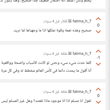
يحلم ولكن اعتقد انه احتمال ضعيف جدا صحيح، وهنا يكون لدينا سؤال ما فائدة الأحلام وما تأثيرها على حياتنا؟ اعتقد انه سؤال مهم.
7_fatima_h
أفكار
قبل 4 سنوات
0
صحيح وهذه نعمة وقوة نملكها اذا ما وجهناها لما نريد.
7_fatima_h
ثقافة
قبل 4 سنوات
-1
أنا أقول ما يحدث دائما في كأس العالم مخطط له وفي كل مرة يح
7_fatima_h
ثقافة
قبل 4 سنوات
0
تقول انا مسلم اذا انا موجود ماذا تقصد؟ وهل غير المسلم ليس