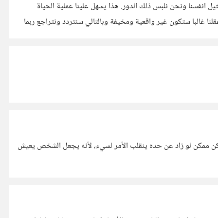
ل انفسنا ونحن نلبس ذلك الدور. هذا يسهل علينا عملية الحياة
 عقلنا غالبا ستكون غير واقعية ومخيفة وبالتالي سنتردد ونتراجع ربما
طبع هي هبة جيدة ولا يمتلكها الكثير أعتقد أن الجميع لديه هذه القدرة ولكن نسبية. وربما كلما تقدم بالعمر تقل وتضعف إذا لم نهتم بها. لكن ممكن لو زاد عن حده ينقلب الأمر لسيء، لأنه يجعل الشخص يعيش