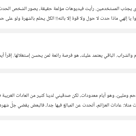
ى يجذب المستخدمين. رأيت فيديوهات مؤلمة حقيقة، يصور الشخص الحدث وكان
ا إلهي ماذا حدث لا حول ولا قوة إلا بالله!! الكل يحلم بالشهرة ولو على 
ي وقت ربما ترصدك كاميرا
والشراب. الباقي يعتمد عليك، هو فرصة رائعة لمن يحسن إستغلالها. إقرأ أي
مليئ، وهو أيام معدودات، لكن صدقيني لدينا كثير من العادات الغريبة في 
لا: عادات العزائم، أتحدث عن المبالغ فيها جدا، فالبعض يقضي جلّ شهره في
انشغالنا