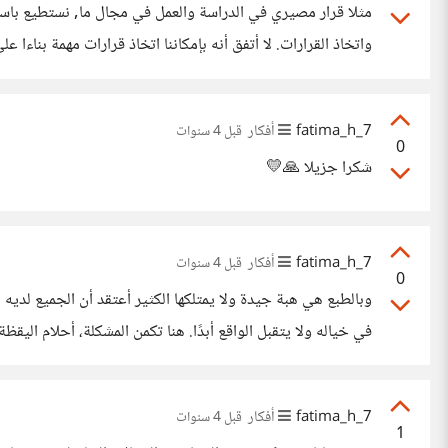
مثلا قرار مصيري في الدراسة والعمل في مجال ما, نستطيع باستخ
واتخاذ القرارات. لا أتفق أنه بإمكاننا اتخاذ قرارات مهمة بناءا 
عن اتخاذ القرار. ففي عالم الخيال نستطيع استنساخ الواقع والتعديل والتغيير عليه والتفكير
7_fatima_h
أفكار
قبل 4 سنوات
0
شكرا جزيلا 🙏💛
7_fatima_h
أفكار
قبل 4 سنوات
0
في خياله ولا يتقبل الواقع أبدًا. هنا تكمن المشكلة، أحلام الي
7_fatima_h
أفكار
قبل 4 سنوات
1