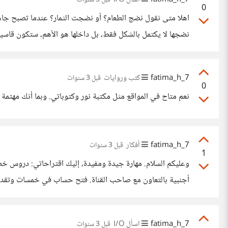
0
اهلا متى نقول نضج الطعام؟ أو نضجت الثمار؟ عندما تصبح جاهزة
نضجها لا يكتمل بالشكل فقط، بل داخلها هو الأهم، ستكون قاسية أ
اللذيذة، ماذا تحتاج لتنضج، الطبخة تحتاج نارا، والثمرة
7_fatima_h
كتب وروايات
قبل 3 سنوات
0
نعم متاح في المواقع مثل مكتبة نور وكتوباتي. وبما أنك مهتمة 
7_fatima_h
أفكار
قبل 3 سنوات
1
لتعليم اللغة بأسلوب مختلف ومميز يشد المتعلمين، ومن ثم يمك
7_fatima_h
اسأل I/O
قبل 3 سنوات