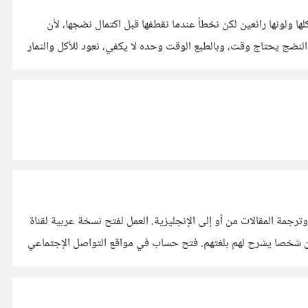
 ولونها رائعين لكن نخطأ عندما نقطفها قبل اكتمال نضجها، لأن
، النضج يحتاج وقت، وبالطبع الوقت وحده لا يكفي، نعود للأكل والثمار
وعليكم السلام. مهارة جيدة ومفيدة، إليك اقتراحاتي: دروس خصوصية لطلاب المدارس، ممكن عن بعد أو حضوري. العمل في إحدى المواقع وترجمة المقالات من أو إلى الإنجليزية. العمل لفتح نسخة عربية لقناة
أجنبية بالتعاون مع صاحب القناة. فتح حساب في خمسات وتقديم خدمة الترجمة. دروس تعليم اللغة العربية لغير الناطقين بها، فهم يحتاجون شخصا يشرح لهم بلغتهم. فتح حساب في مواقع التواصل الإجتماعي