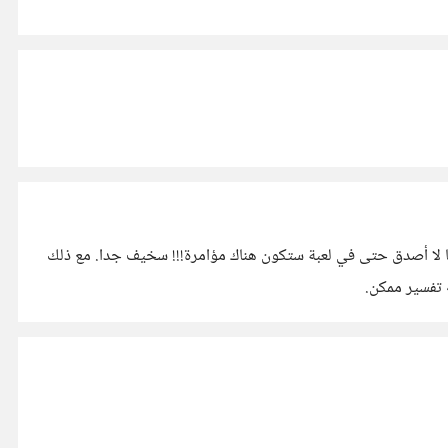
كلما حدث شيء سيء وحتى لو كانت الأسباب واضحة وواقعية نقول تلك مؤامرة، هم دائما ضدنا، يكرهون العرب، لا يردون الخير لنا الخ. وانا لا أصدق حتى في لعبة ستكون هناك مؤامرة!!! سخيف جدا. مع ذلك
 تفسير ممكن.