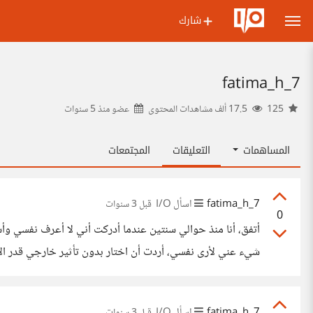
شارك
7_fatima_h
125
17.5 ألف مشاهدات المحتوى
عضو منذ
5 سنوات
المساهمات
التعليقات
المجتمعات
7_fatima_h
اسأل I/O
قبل 3 سنوات
0
أتفق، أنا منذ حوالي سنتين عندما أدركت أني لا أعرف نفسي وأشع
شيء عني لأرى نفسي، أردت أن اختار بدون تأثير خارجي قدر الإم
لاحقا، فقط أود أن أؤكد على أهمية إعطاء
7_fatima_h
اسأل I/O
قبل 3 سنوات