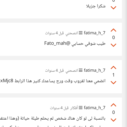
0
شكرا جزيلا
7_fatima_h
انصحني
قبل 4 سنوات
0
طيب شوفي حسابي @Fato_mah
7_fatima_h
انصحني
قبل 4 سنوات
1
انضمي معنا لقروب وقت ورح يساعدك كثير هذا الرابط https://t.me/+cMVE_pKhheMxMjc8 القروب في التلجرام.
7_fatima_h
أفكار
قبل 4 سنوات
0
بالنسبة لى لو كان هناك شخص لم يحلم طيلة حياتة (وهذا اعتقد