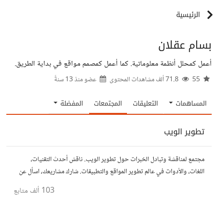
الرئيسية
بسام عقلان
أعمل كمحلل أنظمة معلوماتية. كما أعمل كمصمم مواقع في بداية الطريق.
55
71.8 ألف مشاهدات المحتوى
عضو منذ
13 سنةً
المساهمات
التعليقات
المجتمعات
المفضلة
تطوير الويب
مجتمع لمناقشة وتبادل الخبرات حول تطوير الويب. ناقش أحدث التقنيات،
اللغات، والأدوات في عالم تطوير المواقع والتطبيقات. شارك مشاريعك، اسأل عن
نصائح، وتعاون مع مطورين محترفين وهواة.
103 ألف
متابع