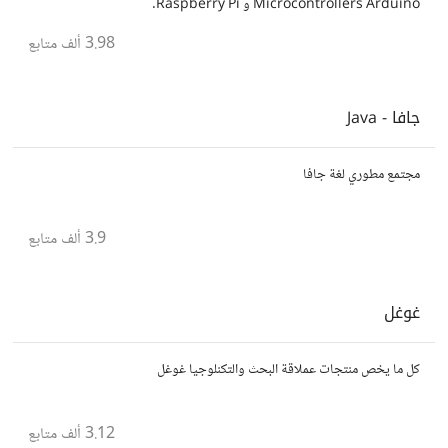
Microcontrollers Arduino و Raspberry Pi.
3.98 ألف
متابع
جافا - Java
مجتمع مطوري لغة جافا
3.9 ألف
متابع
غوغل
كل ما يخص منتجات عملاقة البحث والتكنلوجيا غوغل
3.12 ألف
متابع