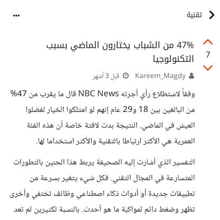
تقنية
47% من الشباب يختارون الماضي بسبب
7
التكنولوجيا
Kareem_Magdy
قبل 3 أشهر
وفقاً لاستطلاع رأي أجرته NBC News قال ما يقرب من 47%
من البالغين بين 18 و29 عام إنهم لو امتلكوا الخيار لفضلوا
العيش في الماضي. النتيجة بدت لافتة خاصة أن هذه الفئة
العمرية هي الأكثر ارتباطا بالتقنية والأكثر استخداما لها.
التفسير الذي أشارت إليه الصحيفة يربط هذا الحنين بالتطورات
المتسارعة في المجال التقني. فكل شيء يتغير بسرعة من
تطبيقات جديدة أو أدوات ذكاء اصطناعي وظائف تختفي وأخرى
تظهر وضغط دائم لمواكبة ما هو أحدث. بالنسبة لكثيرين لم تعد