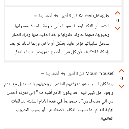
Kareem_Magdy
أضف ردا
قبل 3 أشهر
0
اعتقد أن التكنولوجيا عموما تأتي حزمة واحدة بمميزاتها
وعيوبها، فمهما حاولنا فلترتها واخذ المفيد منها وترك الضار
ستظل سلبياتها تؤثر علينا بشكل أو بآخر، وربما لذلك لم يعد
بإمكاننا التكيف لأن كل شيء أصبح مفروض علينا بالفعل
MounirYousef
أضف ردا
قبل 3 أشهر
0
ربما كان السبب هو معرفتهم للماضي ، وجهلهم بالمستقبل مع عدم
وجود أمل كبير فيه . قد يكون الأمر أشبه ب " إلي نعرفه أحسن
من الي منعرفوش" . خصوصاً في هذه الأيام المليئة بتوقعات
نهاية العالم إما بسبب الذكاء الاصطناعي أو بسبب الحروب
العالمية.