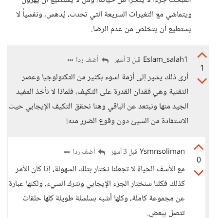
أصبحت جزءاً لا يتجزأ من حياتنا، ومن لا يستطيع أن يهرول
ويتماشي مع التغيرات السريعة التي تحدث، يُدهس، ونفسياً لا
يستطيع أن يتخلص من عدم الرضا.
Eslam_salah1
أضف ردا
قبل 3 أشهر
1
أرى ذلك يشير إلى أزمة اسوء بكثير من التكنولوجيا وعصر
التقنية وهي فقدان القدرة على التكيف، فلماذا لا نأخذ المفيد
الجيد منها ونبتعد عن الباقي وهنا نحقق التكيف الإيجابي حيث
الاستفادة من الشيئ دون وقوع الضرر منه!
Ysmnsoliman
أضف ردا
قبل 3 أشهر
0
مع الأسف الحياة لا تجعلنا نختار بتلك السهولة، إذا كان الأمر
كذلك فكلنا سنختار الجزء الإيجابي ونترك السيء، ولكنها عبارة
عن مجموعة كاملة، وكلها أشبه بسلسلة طويلة كلها حلقات
تتصل ببعض.