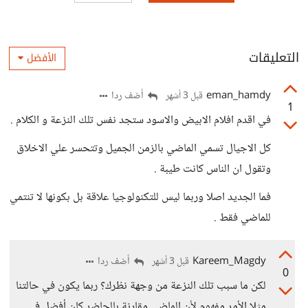
التعليقات
الأفضل
eman_hamdy
أضف ردا
قبل 3 أشهر
1
في اقدم افلام الابيض والاسود ستجد نفس تلك النزعة و الكلام .
كل الاجيال تسمي الماضي بالزمن الجميل وتتحسر علي الاخلاق
وتقول ان الناس كانت طيبة .
فما الجديد اصلا وربما ليس للتكنولوجيا علاقة بل بكونها لا تنتمي
للماضي فقط .
Kareem_Magdy
أضف ردا
قبل 3 أشهر
0
لكن ما سبب تلك النزعة من وجهة نظرك؟ ربما يكون في حالتنا
مثلا الأمر مفهوم لأن الماضي مقارنة بالحاضر كان أفضل في