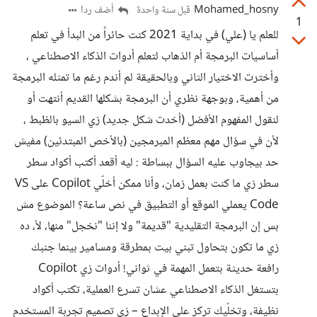
Mohamed_hosny
أضف ردا
قبل سنة واحدة
1
للعلم يا (علي) في بداية 2021 كنت حائراً من البدأ في تعلم
أساسيات البرمجة أم الذهاب لتعلم أدوات الذكاء الاصطناعي ،
وأخترت الاختيار الثاني وبالحقيقة لم أندم رغم ما تمثله البرمجة
من أهمية، وبوجهة نظري أن البرمجة بشكلها القديم أنتهت أو
لنقول المفهوم الأفضل (أخدت شكل جديد) زي السيو بالظبط ،
لأن في سؤال مهم معظم المبرمجين (بالأخص المبتدئين) مفيش
حد بيجاوب عليه السؤال ببساطة : ليه أقعد أكتب أكواد سطر
سطر زي ما كنت بعمل زمان، وأنا ممكن أخلّي Copilot على VS
Code يعملي الموقع أو التطبيق في نص ساعة؟ الموضوع مش
بس إن البرمجة التقليدية "قديمة" ولا إننا "نخجل" منها، لأ، ده
زي ما تكون بتحاول تبني بيت بمطرقة ومسامير بينما جنبك
رافعة حديثة بتعمل المهمة في ثواني! أدوات زي Copilot
بتستغل الذكاء الاصطناعي عشان تسرع العملية، تكتب أكواد
نظيفة، وتخلّيك تركز على الإبداع – زي تصميم تجربة المستخدم