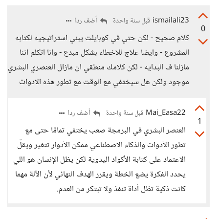
ismailali23
أضف ردا
قبل سنة واحدة
0
كلام صحيح - لكن حتي في كوبايلت يبني استراتيجيه لكتابه
المشروع - وايضا علاج للاخطاء بشكل مبدع - وانا اتكلم اننا
مازلنا ف البدايه - لكن كلامك منطقي ان مازال العنصري البشري
موجود ولكن هل سيختفي مع الوقت مع تطور هذه الادوات
Mai_Easa22
أضف ردا
قبل سنة واحدة
1
العنصر البشري في البرمجة صعب يختفي تمامًا حتى مع
تطور الأدوات والذكاء الاصطناعي ممكن الأدوار تتغير ويقلّ
الاعتماد على كتابة الأكواد اليدوية لكن يظل الإنسان هو اللي
يحدد الفكرة يضع الخطة ويقرر الهدف النهائي لأن الآلة مهما
كانت ذكية تظل أداة تنفذ ولا تبتكر من العدم.