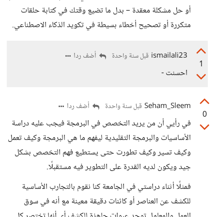
أو حل مشكلة معقدة – بدل ما تضيع وقتك في كتابة حلقات
متكررة أو تصحيح أخطاء بسيطة في تكويد الذكاء الاصطناعي.
ismailali23
أضف ردا
قبل سنة واحدة
1
احسنت -
Seham_Sleem
أضف ردا
قبل سنة واحدة
0
في رأيي أن من يريد التخصص في البرمجة فيجب عليه دراسة
الأساسيات والبرمجة التقليدية ليفهم ما هي البرمجة وكيف تعمل
وكيف تسير وكيف تطورت حتى يستطيع فهم التخصص بشكل
جيد ويكون لديه القدرة على التطوير فيه مستقبلًا.
فمثلًا أثناء دراستي في الجامعة كنا نقوم بالتجارب الأساسية
للكشف عن العناصر أو كائنات دقيقة معينة مع أنه في سوق
العمل والمعامل توجد عبوات جاهزة للكشف أي أنها تختصر كل