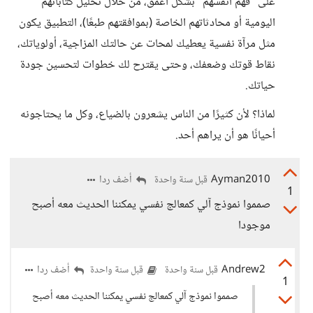
على "فهم أنفسهم" بشكل أعمق، من خلال تحليل كتاباتهم
اليومية أو محادثاتهم الخاصة (بموافقتهم طبعًا)، التطبيق يكون
مثل مرآة نفسية يعطيك لمحات عن حالتك المزاجية، أولوياتك،
نقاط قوتك وضعفك، وحتى يقترح لك خطوات لتحسين جودة
حياتك.
لماذا؟ لأن كثيرًا من الناس يشعرون بالضياع، وكل ما يحتاجونه
أحيانًا هو أن يراهم أحد.
Ayman2010
أضف ردا
قبل سنة واحدة
1
صمموا نموذج آلي كمعالج نفسي يمكننا الحديث معه أصبح
موجودا
Andrew2
أضف ردا
قبل سنة واحدة
قبل سنة واحدة
1
صمموا نموذج آلي كمعالج نفسي يمكننا الحديث معه أصبح