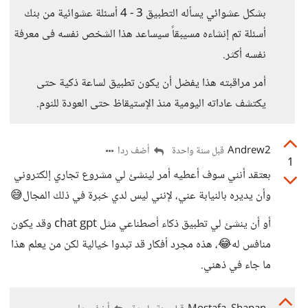
بشكل عشوائي يسأله التطبيق 3 - 4 أسئلة عشوائية من بنك
أسئلة تم إنشاءه مسيبقاً سيساعد هذا الشخص نفسه فى معرفة
نفسه أكثر.
أمر مراقبته هذا يفضل أن يكون تطبيق لساعة ذكية حتى
يكتشف عاداته اليومية منذ الإستيقاظ حتى العودة للنوم.
Andrew2
أضف ردا
قبل سنة واحدة
1
بعتقد أنني سوف أعطيه أمر لينشئ لي مشروع تجاري إلكتروني
وأن يديره بالنيابة عني، لإنني ليس لدي خبرة في ذلك المجال😅
أو أن ينشئ لي تطبيق ذكاء أصطناعي مثل chat gpt وقد يكون
منافس له😂، هذه مجرد أفكار قد تبدوا خيالية لكن من يعلم هذا
ما جاء في ذهني.