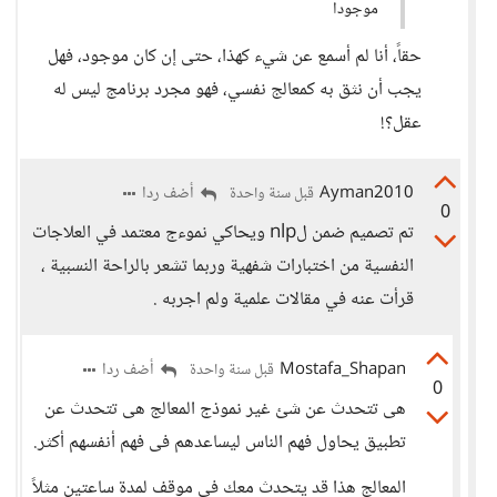
موجودا
حقاً، أنا لم أسمع عن شيء كهذا، حتى إن كان موجود، فهل
يجب أن نثق به كمعالج نفسي، فهو مجرد برنامج ليس له
عقل؟!
Ayman2010
أضف ردا
قبل سنة واحدة
0
تم تصميم ضمن لnlp ويحاكي نموءج معتمد في العلاجات
النفسية من اختبارات شفهية وربما تشعر بالراحة النسبية ،
قرأت عنه في مقالات علمية ولم اجربه .
Mostafa_Shapan
أضف ردا
قبل سنة واحدة
0
هى تتحدث عن شئ غير نموذج المعالج هى تتحدث عن
تطبيق يحاول فهم الناس ليساعدهم فى فهم أنفسهم أكثر.
المعالج هذا قد يتحدث معك فى موقف لمدة ساعتين مثلاً