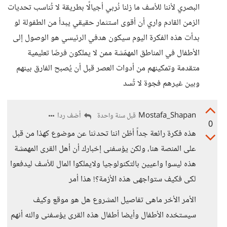
البصري لأننا للأسف ما زلنا نُربي أجيالًا بطريقة لا تُناسب تحديات
الزمن القادم واري أن أقوى استثمار حقيقي يبدأ من الطفولة لو
بدأت هذه الفكرة اليوم سيكون هدفي الرئيسي هو الوصول إلى
الأطفال في المناطق المهمّشة ممن لا يملكون فرصًا تعليمية
متقدمة وتمكينهم من أدوات العصر قبل أن يُصبح الفارق بينهم
وبين غيرهم فجوة لا تُسد
Mostafa_Shapan
أضف ردا
قبل سنة واحدة
0
هذه فكرة رائعة جداً أظن اننا تحدثنا عن موضوع كهذا من قبل
على المنصة هنا، ولكن يؤسفنى إخبارك أن أهل القرى المهمشة
هذه ليسوا واعيين بالتكنولوجيا ولايملكوا المال للأسف ليدفعوا
لكى فكيف ستواجهى هذه الأزمة؟! هذا أمر
الأمر الأخر ماهى تفاصيل المشروع هل هو موقع وكيف
سيستخده الأطفال وأيضا أطفال هذه القرى يؤسفنى والله أنهم