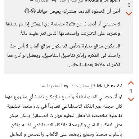
Mostafa_Shapan
أضف ردا
قبل سنة واحدة
0
أظن أن الخطوة القادمة ستتركه يعيش حياتك😂😂
لا حقيقي أنا أتحدث عن فكرة حقيقية من الممكن إذا تم تنفذها
ونشرها على الإنترنت وإستخدمها الناس تدر عليك مالاً.
قد يكون موقع تجارة لابأس، قد يكون موقع ألعاب لابأس خذ
راحتك فى الفكرة وإذكر تفاصيل التفاصيل، ويفضل لو كان هذا
الأمر له علاقة بعملك الحالى.
Mai_Easa22
أضف ردا
قبل سنة واحدة
1
لو أُتيحت لي الفرصة فعلًا وأصبح بالإمكان تنفيذ أي مشروع مهما
كان حجمه عبر الذكاء الاصطناعي فسأبدأ في بناء منصة تعليمية
تفاعلية مخصصة للأطفال لتعليم مهارات المستقبل بشكل مبكر
مثل التفكير النقدي والبرمجة والذكاء الاصطناعي نفسه ولكن
بأسلوب مبسط وممتع ويعتمد على الألعاب والقصص والتفاعل