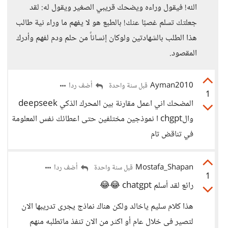
الله! فيقول وراءه ويضحك قريبي الصغير ويقول له: لقد
جعلتك تسلم غصبًا عنك! بالطبع هو لا يفهم ما وراء نية طالب
هذا الطلب بالشهادتين ولوكان إنساناً من حلم ودم لفهم وأدرك
المقصود.
Ayman2010
أضف ردا
قبل سنة واحدة
1
المضحك اني اعمل مقارنة بين المحرك الذكي deepseek
والchgpt ا نموذجين مختلفين حتى اعطائك نفس المعلومة
في تناقض تام
Mostafa_Shapan
أضف ردا
قبل سنة واحدة
1
رائع لقد أسلم chatgpt 😂😂
هذا كلام سليم ياخالد ولكن هناك نماذج يجرى تدريبها الان
لتصير فى خلال عام أو اكثر من الان تنفذ ماتطلبه منهم