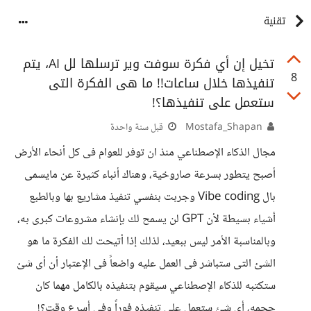
تقنية
تخيل إن أي فكرة سوفت وير ترسلها لل AI، يتم
8
تنفيذها خلال ساعات!! ما هى الفكرة التى
ستعمل على تنفيذها؟!
Mostafa_Shapan
قبل سنة واحدة
مجال الذكاء الإصطناعي منذ ان توفر للعوام فى كل أنحاء الأرض
أصبح يتطور بسرعة صاروخية، وهناك أنباء كثيرة عن مايسمى
بال Vibe coding وجربت بنفسي تنفيذ مشاريع بها وبالطبع
أشياء بسيطة لأن GPT لن يسمح لك بإنشاء مشروعات كبرى به،
وبالمناسبة الأمر ليس ببعيد، لذلك إذا أتيحت لك الفكرة ما هو
الشئ التى ستباشر فى العمل عليه واضعاً فى الإعتبار أن أى شئ
ستكتبه للذكاء الإصطناعي سيقوم بتنفيذه بالكامل مهما كان
حجمه، أي شئ ستعمل على تنفيذه فوراً وفى أسرع وقت؟!