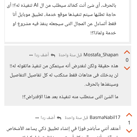
بالحرف، أى شئ أنت كخالد سيطلب من ال AI تنفيذه له؟! أى
حاجة تطلبها سيتم تنفيذها موقع خدمة، تطبيق موبايل أنا
فقط أتساءل عن المجال التى سيجعله ينفذ فيه مشروع او
خدمة ولماذا؟!
Mostafa_Shapan
أضف ردا
قبل سنة واحدة
0
هذه حقيقة ولكن لنفترض أنه سيتمكن من تنفيذ ماتقوله له!!
لن يدخلك فى متاهات فقط ستكتب له كل تفاصيل التفاصيل
وسينفذها بالحرف.
ما الشئ التى ستطلب منه تنفيذه بعد هذا الإفتراض؟!
BasmaNabil17
أضف ردا
قبل سنة واحدة
1
أعتقد أنني سأباشر فورًا في إنشاء تطبيق ذكي يساعد الأشخاص