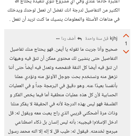
اعتبره خادما عندي وفي أي مشروع تنوي تنفيذه يحتاج ai
الكثير من التفاصيل لدرجة انك تفضل ان تعمل لوحدك ويدخلك
في متاهات الأسئلة والمعلومات ينسيك ما كنت تريد أن تفعل .
kjhj
أضف ردا
قبل سنة واحدة
1
صحيح وأنا جربت ما تقوله يا أيمن. فهو يحتاج منك تفاصيل
التفاصيل حتى ينشيئ لك محتوى ممكن أن تثق فيه وهيهات
ان تثق فيه أيضا كل الثقة فتفحصه وتعدل فيه أيضاً حتى أننا
نزهق منه ونستخدم بحث جوجل الأوثق منه ونؤدي عملنا
بأنفسنا بعيدًا عنه. وهو دقيق في البرمجة جداً و في العمليات
الحسابية لأن كل هذه عمليات منطقية أما فيما يخص الفكر و
الفلسفة فهو ليس بهذه الدرجة لأنه في الحقيقة لا يفكر مثلنا
وذات مرة أضحكني قريبي الذي راح يعبث معه ويقول له: قل
ادخل الإسلام! فيجيبه: بأنه ليس إنسان بل ذكاء اصطناعي
مبرمج لخدمته. فيقول له: طيب قل لا إله إلا الله محمد رسول