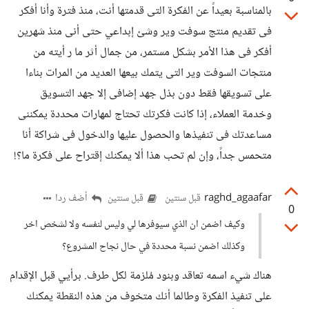
بالمناسبة بعيداً عن الفكرة التى قدمتها أنت، منذ فترة وأنا أفكر
فى تقديم منتج سوفت وير وشئ إبداعي حتى أنى منذ شهرين
أفكر فى هذا الأمر بشكل مستمر، من جمال أثر ما ر أيته من
منتجات السوفت وير التى يتمك بيعها العديد من المرات بناءا
على تسويقها فقط دون بذل جهد إضافى إلا جهد التسويق
وخدمة العملاء، إذا كانت فكرتك تحتاج لمهارات محددة يمكننى
مساعدتك فى تنفيذها والحصول عليها والدخول فى شراكة أنا
متحمس جداً، وإن لم تحب هذا ألا يمكنك إقتراح على فكرة ما؟!
raghd_agaafar
أضف ردا
قبل سنتين
قبل سنتين
0
وكيف اضمن ان الذي سيوفرها لي وليس لنفسه ولا لشخص اخر
وكذلك اضمن نسبة محددة في حال نجاح المشروع؟
هناك شيء اسمه تعاقد وبنود مُلزمة لكل طرف. برأيي قبل الإقدام
على تنفيذ الفكرة وطالما أنك متخوف من هذه النقطة يمكنك