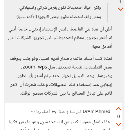
1
ولكن أحيانًا التحديثات تكون بغرض شرائي واستهلاكي،
بمعنى وقف استخدام تطبيق لبعض الأجهزة (الأقدم نسبيًا)
أظن أن هذه هي القاعدة، وليس الإستثناء إريني.. خاصة أنني
لم أشعر بجدوى معظم التحديثات، التي تجريها الشركات التي
أتعامل معها!
فمثلا كنت أمتلك هاتف بإصدار قديم نسبيا، وفوجئت بتوقف
بعض التطبيقات، نتيجة تحديثها، مثل zoom, wps,
وغيرهما.. وعند التبديل لجهاز أحدث، لم أشعر بأي تطور
إيجابي عند إستخدام تلك التطبيقات، ولذلك شعرت أن الأمر
قائم على تبادل المصالح ما بين الشركات معظم الوقت.
DrAmlAhmed
أضف ردا
قبل سنة واحدة
0
هذا بالفعل شعور الكثير من المستخدمين، وهو ما يعزز فكرة