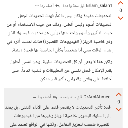
Eslam_salah1
أضف ردا
قبل سنة واحدة
0
التحديثات مفيدة ولكن ليس دائماً، فهناك تحديثات تجعل
التطبيقات أسوء وليس أفضل، وذلك من حيث الاستخدام أو من
حيث التأثير، وأسوء واحد منها برأيي هو تحديث فيسبوك الذي
وفر خاصية الريلز ( الفيديوهات القصيرة) فذلك لمست أثره في
إهدار الوقت معي أنا شخصياً وكأن الخاصية بها فجوة زمنية.
ولكن هذا لا يعني أن كل التحديثات سلبية، وعن نفسي أحاول
بقدر الإمكان فصل نفسي عن التطبيقات والتقنية تماماً، حتى
أحافظ على وقتي وقدراتي بأكبر قدر ممكن
DrAmlAhmed
أضف ردا
قبل سنة واحدة
0
فعلا تأثير التحديثات لا يقتصر فقط على الأداء التقنى، بل يمتد
إلى السلوك البشرى. خاصية الريلز وغيرها من الفيديوهات
القصيرة صُممت لتعزيز التفاعل، ولكنها في الواقع تعتمد على