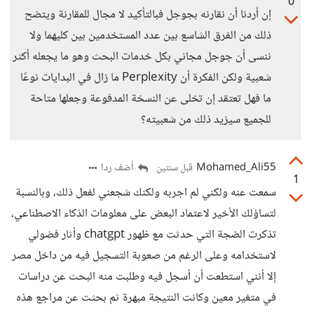
0
إن أردنا أن نقارنه بجوجل فبالتأكيد لا مجال للمقارنة ويتضح
ذلك من الفرق الشاسع بين عدد المستخدمين بين كليهما ولا
ننسى أن جوجل مجاني بكل خدمات البحث وهو ما يجعله أكثر
شعبية ولكن الفكرة أن Perplexity ما زال في البدايات نوعًا
ما فهل تعتقد إن تخلى عن النسخة المدفوعة وجعلها متاحة
للجميع سيزيد ذلك من شعبيته؟
Mohamed_Ali55
أضف ردا
قبل سنتين
1
سمعت عنه ولكني لم اجربه ولكنك شجعني لفعل ذلك، وبالنسبة
لتساؤلك الأخير لاعتماد البعض على معلومات الذكاء الاصطناعي،
تذكرت الضجة التي حدثت مع ظهور chatgpt وأثار فضولي
لاستخدامه وعلى الرغم من صعوبة التسجيل فيه من داخل مصر
إلا أنني استطعت أن أسجل فيه وطلبت منه البحث عن دراسات
في متغير معين وكانت النتيجة مبهرة ثم بحثت عن مراجع هذه