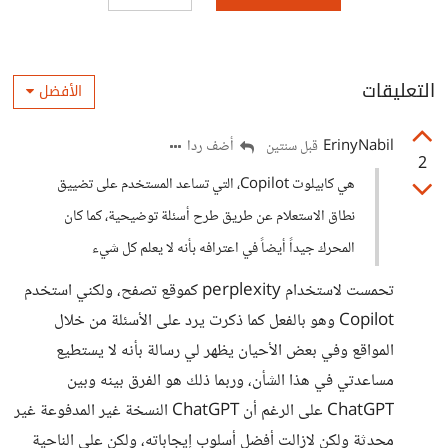
التعليقات
الأفضل
ErinyNabil
أضف ردا
قبل سنتين
2
هي كابيلوت Copilot، التي تساعد المستخدم على تضييق
نطاق الاستعلام عن طريق طرح أسئلة توضيحية، كما كان
المحرك جيداً أيضاً في اعترافه بأنه لا يعلم كل شيء
تحمست لاستخدام perplexity كموقع تصفح، ولكني استخدم
Copilot وهو بالفعل كما ذكرت يرد على الأسئلة من خلال
المواقع وفي بعض الأحيان يظهر لي رسالة بأنه لا يستطيع
مساعدتي في هذا الشأن، وربما ذلك هو الفرق بينه وبين
ChatGPT على الرغم أن ChatGPT النسخة غير المدفوعة غير
محدثة ولكن لازالت أفضل أسلوب إيجاباته، ولكن على الناحية