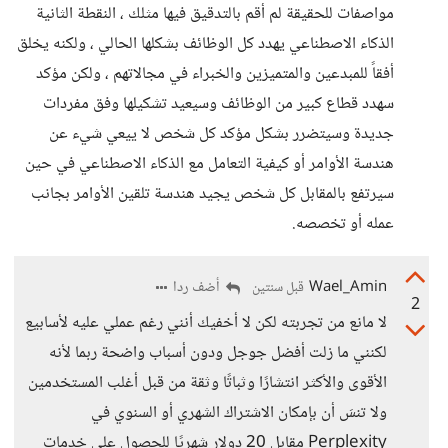
مواصفات للحقيقة لم أقم بالتدقيق فيها مثلك ، النقطة الثانية
الذكاء الاصطناعي يهدد كل الوظائف بشكلها الحالي ، ولكنه يخلق
أفقاً للمبدعين والمتميزين والخبراء في مجالاتهم ، ولكن مؤكد
سهدد قطاع كبير من الوظائف وسيعيد تشكيلها وفق مفردات
جديدة وسيتضرر بشكل مؤكد كل شخص لا ييعي شيء عن
هندسة الأوامر أو كيفية التعامل مع الذكاء الاصطناعي في حين
سيرتفع بالمقابل كل شخص يجيد هندسة تلقين الأوامر بجانب
عمله أو تخصصه.
Wael_Amin
أضف ردا
قبل سنتين
2
لا مانع من تجربته لكن لا أخفيك أنني رغم عملي عليه لأسابيع
لكنني ما زلت أفضل جوجل ودون أسباب واضحة ربما لأنه
الأقوى والأكثر انتشارًا وثباتًا وثقة من قبل أغلب المستخدمين
ولا تنسَ أن بإمكان الاشتراك الشهري أو السنوي في
Perplexity مقابل 20 دولار شهريًا للحصول على خدمات