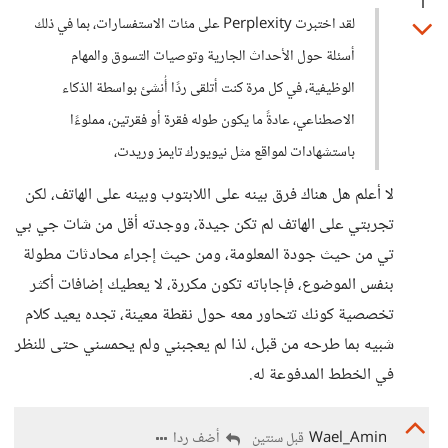
1
لقد اختبرت Perplexity على مئات الاستفسارات، بما في ذلك
أسئلة حول الأحداث الجارية وتوصيات التسوق والمهام
الوظيفية، في كل مرة كنت أتلقى ردًا أُنشئ بواسطة الذكاء
الاصطناعي، عادةً ما يكون طوله فقرة أو فقرتين، مملوءًا
باستشهادات لمواقع مثل نيويورك تايمز وريدت،
لا أعلم هل هناك فرق بينه على اللابتوب وبينه على الهاتف، لكن
تجربتي على الهاتف لم تكن جيدة، ووجدته أقل من شات جي بي
تي من حيث جودة المعلومة، ومن حيث إجراء محادثات مطولة
بنفس الموضوع، فإجاباته تكون مكررة، لا يعطيك إضافات أكثر
تخصصية كونك تتحاور معه حول نقطة معينة، تجده يعيد كلام
شبيه بما طرحه من قبل، لذا لم يعجبني ولم يحمسني حتى للنظر
في الخطط المدفوعة له.
Wael_Amin
أضف ردا
قبل سنتين