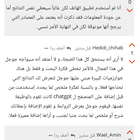
0
أنا لم أستخدم تطبيق الهاتف لكن غالبًأ سيعطي نفس النتائج أما
عن جودة المعلومات فقد ذكرت أنه يعتمد على المصادر التي
يرجح أنها موثوقة لكن في النهاية الأمر نسبي.
Hedidi_chihab
أضف ردا
قبل سنتين
1
لا أرى أنه يستحق كل هذا الضجة، و لا أعتقد أنه سيواجه جوجل
في هذا المجال، فالأمر تخطى فكرة البحث و فقط بل هناك
خوارزميات كبيرة مبني عليها جوجل لتعرض لك النتائج التي
تحتاجها فعلا، و بالنسبة لفكرة ملخص لما يجده، إستخدمت من
قبل إضافة على المتصفح ل chatgpt كانت تقوم بالوظيفة
نفسها، فيقوم جوجل بعرض الروابط و تقوم الإضافة بإعطائك
شرح أو ملخص لما بحث جنبا لجنب، و أراها إضافة مميزة فعلا.
Wael_Amin
أضف ردا
قبل سنتين