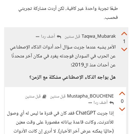
طبعًا تجربة واحدة غير كافية، لكن أردت مشاركة تجربتي
فحسب.
Taqwa_Mubarak
أضف ردا
قبل سنتين
1
الأمر يشبه عندما جربت سؤال أحد أدوات الذكاء الإصطناعي
عن الحرب في السودان فوجدته يغرد في مكان آخر متحدثًا
عن أحداث منذ ال2019!
هل يواجه الذكاء الإصطناعي مشكلة مع الزمن؟
Mustapha_BOUCHENE
قبل سنتين
قبل سنتين
0
أضف ردا
إذا جربت ChatGPT فقد كان في فترة ما ليس له أي وصول
للأنترنت، وكانت قاعدة بياناته مقصورة على وقت معيّن
(حاليًّا يمكنه عرض آخر الأخبار). لا أدري إن كانت الأدوات