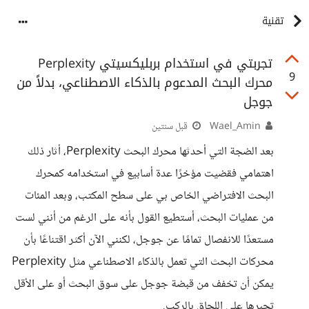
تقنية
تجربتي في استخدام ​بربليكسيتي Perplexity
9
محرك البحث المدعوم بالذكاء الاصطناعي، بدلاً من
جوجل
Wael_Amin
قبل سنتين
بعد الضجة التي أحدثها محرك البحث Perplexity، أثار ذلك
اهتمامي فقضيت مؤخرًا عدة أسابيع في استخدامه كمحرك
البحث الافتراضي الخاص بي على سطح المكتب، وبعد المئات
من عمليات البحث، أستطيع القول بأنه على الرغم من أنني لست
مستعدًا للانفصال تمامًا عن جوجل، لكنني الآن أكثر اقتناعًا بأن
محركات البحث التي تعمل بالذكاء الاصطناعي مثل Perplexity
يمكن أن تخفف من قبضة جوجل على سوق البحث أو على الأقل
تجبرها على اللحاق بالركب.