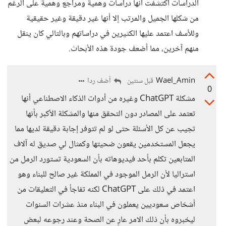
الدراسات اكتشفت انها دراسات وهمية ومراجع وهمية على الرغم
من شكلها الجميل والمرتب إلا أنها غير دقيقة وغير حقيقية
وللأسف اعتمد عليها الكثيرين في دراساتهم وبالتالي كان ينقل
منهم آخرين، مما أضعف جودة هذه الأبحاث.
Wael_Amin
أضف ردا
قبل سنتين
0
مشكلة ChatGPT وغيره من أدوات الذكاء الاصطناعي أنها
تعتمد على المصادر دون التحقق منها والمشكلة الأكبر بأنها
تجيب عن كل الأسئلة حتى لو لم تتوفر إجابة دقيقة لديها مما
يجعل المستخدمين يقعون ضحيتها وكمثال لي صديق له آلاف
المتابعين تكلم بأحد فيديوهاته بأن السعودية تستورد الرمل من
استراليا لأن الرمل الموجود في المملكة غير صالح للبناء وهو
اعتمد في ذلك على ChatGPT لكنه تفاجأ في التعليقات من
أشخاص سعوديين يعملون في البناء منذ عشرات السنوات
ليخبروه بأن ذلك الامر عارٍ عن الصحة وعند رجوعه لبعض