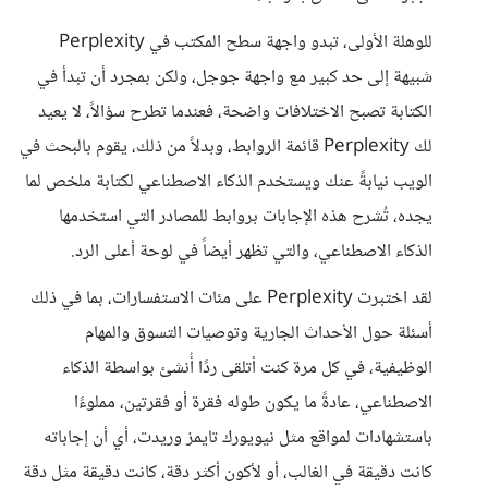
للوهلة الأولى، تبدو واجهة سطح المكتب في Perplexity
شبيهة إلى حد كبير مع واجهة جوجل، ولكن بمجرد أن تبدأ في
الكتابة تصبح الاختلافات واضحة، فعندما تطرح سؤالاً، لا يعيد
لك Perplexity قائمة الروابط، وبدلاً من ذلك، يقوم بالبحث في
الويب نيابةً عنك ويستخدم الذكاء الاصطناعي لكتابة ملخص لما
يجده، تُشرح هذه الإجابات بروابط للمصادر التي استخدمها
الذكاء الاصطناعي، والتي تظهر أيضاً في لوحة أعلى الرد.
لقد اختبرت Perplexity على مئات الاستفسارات، بما في ذلك
أسئلة حول الأحداث الجارية وتوصيات التسوق والمهام
الوظيفية، في كل مرة كنت أتلقى ردًا أُنشئ بواسطة الذكاء
الاصطناعي، عادةً ما يكون طوله فقرة أو فقرتين، مملوءًا
باستشهادات لمواقع مثل نيويورك تايمز وريدت، أي أن إجاباته
كانت دقيقة في الغالب، أو لأكون أكثر دقة، كانت دقيقة مثل دقة