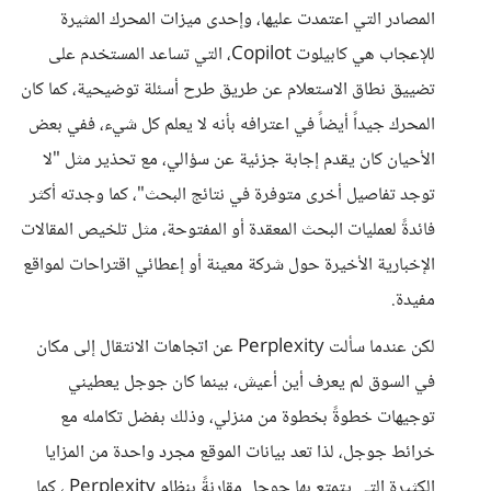
المصادر التي اعتمدت عليها، وإحدى ميزات المحرك المثيرة
للإعجاب هي كابيلوت Copilot، التي تساعد المستخدم على
تضييق نطاق الاستعلام عن طريق طرح أسئلة توضيحية، كما كان
المحرك جيداً أيضاً في اعترافه بأنه لا يعلم كل شيء، ففي بعض
الأحيان كان يقدم إجابة جزئية عن سؤالي، مع تحذير مثل "لا
توجد تفاصيل أخرى متوفرة في نتائج البحث"، كما وجدته أكثر
فائدةً لعمليات البحث المعقدة أو المفتوحة، مثل تلخيص المقالات
الإخبارية الأخيرة حول شركة معينة أو إعطائي اقتراحات لمواقع
مفيدة.
لكن عندما سألت Perplexity عن اتجاهات الانتقال إلى مكان
في السوق لم يعرف أين أعيش، بينما كان جوجل يعطيني
توجيهات خطوةً بخطوة من منزلي، وذلك بفضل تكامله مع
خرائط جوجل، لذا تعد بيانات الموقع مجرد واحدة من المزايا
الكثيرة التي يتمتع بها جوجل مقارنةً بنظام Perplexity ، كما