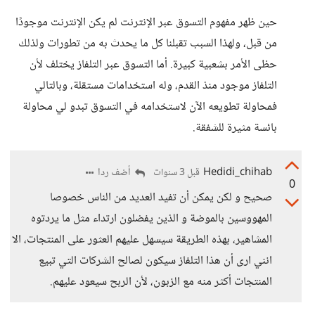
حين ظهر مفهوم التسوق عبر الإنترنت لم يكن الإنترنت موجودًا
من قبل، ولهذا السبب تقبلنا كل ما يحدث به من تطورات ولذلك
حظى الأمر بشعبية كبيرة. أما التسوق عبر التلفاز يختلف لأن
التلفاز موجود منذ القدم، وله استخدامات مستقلة، وبالتالي
فمحاولة تطويعه الآن لاستخدامه في التسوق تبدو لي محاولة
بائسة مثيرة للشفقة.
Hedidi_chihab
أضف ردا
قبل 3 سنوات
0
صحيح و لكن يمكن أن تفيد العديد من الناس خصوصا
المهووسين بالموضة و الذين يفضلون ارتداء مثل ما يردتوه
المشاهير، بهذه الطريقة سيسهل عليهم العثور على المنتجات، الا
انني ارى أن هذا التلفاز سيكون لصالح الشركات التي تبيع
المنتجات أكثر منه مع الزبون، لأن الربح سيعود عليهم.