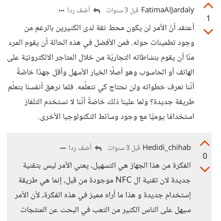
FatimaAlJardaly
أضف ردا
قبل 3 سنوات
1
أعتقد أنّ الأمر لن يكون محط ثقة لدى الكثيرين بالرغم من
وجود تطمينات حوله. فمن الأفضل في هذه الحالة أن يقوم المرء
منّا أن يقوم بنشاطاته التجاريّة من خلال المتاجر الالكترونيّة على
الهاتف أو الحاسوب وهو أصلًا الخيار الأسهل وأقل جهدًا خاصّةً
أنّنا نعرف خطواته ولن نحتاج كي نتعلّمه. فلما نرهق أنفسنا بتعلّم
طريقة جديدة؟ ولما علينا ذلك خاصّةً أنّنا لا نستخدم التلفاز
استخدامًا يوميًّا مع وجود وسائط التكنولوجيا الأخرى.
Hedidi_chihab
أضف ردا
قبل 3 سنوات
0
الفكرة من هذا الجهاز هي التسهيل، يعني الأمر ليس بتقنية
جديدة لان تقنية ال NFC موجودة من قبل، إنما هي طريقة
إستخدام جديدة و هذا ما أراه مميز في هذه الفكرة، لأن الأمر
سيهل على الناس الكثير من التعب في البحث عن المنتجات