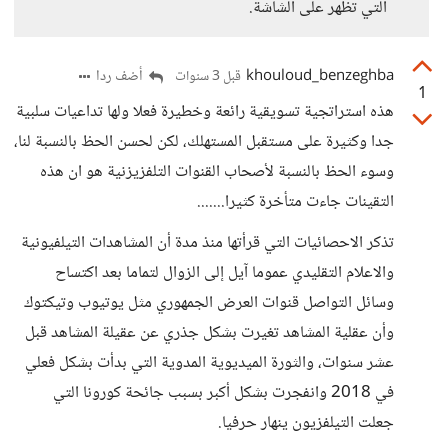
التي تظهر على الشاشة.
khouloud_benzeghba
أضف ردا
قبل 3 سنوات
1
هذه استراتجية تسويقية رائعة وخطيرة فعلا ولها تداعيات سلبية
جدا وكثيرة على مستقبل المستهلك، لكن لحسن الحظ بالنسبة لنا،
وسوء الحظ بالنسبة لأصحاب القنوات التلفزيزنية هو ان هذه
التقينات جاءت متأخرة كثيرا.......
تذكر الاحصائيات التي قرأتها منذ مدة أن المشاهدات التيلفيونية
والاعلام التقليدي عموما آيل إلى الزوال لتماما بعد اكتساح
وسائل التواصل قنوات العرض الجمهوري مثل يوتيوب وتيكتوك
وأن عقلية المشاهد تغيرت بشكل جذري عن عقيلة المشاهد قبل
عشر سنوات، والثورة الميديوية المدوية التي بدأت بشكل فعلي
في 2018 وانفجرت بشكل أكبر بسبب جائحة كورونا التي
جعلت التيلفزيون ينهار حرفيا.