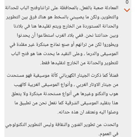
0
المعادلة صعبة بالفعل، بالمحافظة على تراثناوفتح الباب للحداثة
والتطوير، ولكن ما يصيبني بالسخط هو هناك فرق بين التطوير
والحداثة المستوردة من الخارج ويتم تقليدها هنا في بلادنا
وبين حداثتنا نحن. ففي بلاد الغرب استطاعوا أن يحدثوا
ويطوروا لكن من تراثهم أو صنع نماذج مبتكرة غير مقلدة في
الموسيقى والدرما ، وعلى النقيد ما يحدث هنا هو فتح الباب
للتطوير والحداثة من الخارج لتقليدها فقط.
فمثلاً كما ذكرت الجيتار الكهربائي كآلة موسيقية فهو مستحدث
من جيتار الاوتار الغربي ، وأنواع الموسيقى الغربية كالهيب
هوب والتكنو وغيرها هي أنواع مستحدثة مبتكرة ولا يتعلق
هذا بتقليد الموسيقى الشرقية كما نفعل نحن من تطبيق ما
وصلوا اليه ونعتقد ان هذه حداثه.
واتحدث عن تطوير الفنون والثقافة وليس التطوير التكنولوجي
في العموم.