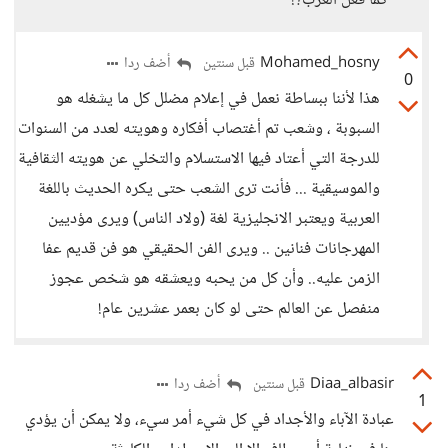
كما فعل الغرب؟!
Mohamed_hosny
أضف ردا
قبل سنتين
0
هذا لأننا ببساطة نعمل في إعلام مضلل كل ما يشغله هو
السبوبة ، وشعب تم أغتصاب أفكاره وهويته لعدد من السنوات
للدرجة التي أعتاد فيها الاستسلام والتخلي عن هويته الثقافية
والموسيقية ... فأنت ترى الشعب حتى يكره الحديث باللغة
العربية ويعتبر الانجليزية لغة (ولاد الناس) ويرى مؤديين
المهرجانات فنانين .. ويرى الفن الحقيقي هو فن قديم عفا
الزمن عليه.. وأن كل من يحبه ويعشقه هو شخص عجوز
منفصل عن العالم حتى لو كان بعمر عشرين عام!
Diaa_albasir
أضف ردا
قبل سنتين
1
عبادة الآباء والأجداد في كل شيء أمر سيء، ولا يمكن أن يؤدي