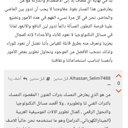
بنا في نهاية أي مطاف إلا إلى الاصطدام والكارثة مع من
يعارضون هذا المسار بقوة. مقاومتنا لا يجب أن تدور بين الماضي
والحاضر، نحن في كل مرة نسيء الفهم في هذه الأمور ونضيّع
علينا فرصة التطور، المسألة دائماً تدور لين النافع والأنفع، لماذا
في مسائل التكنولوجيا لا نعود للآباء والأجداد؟ لإنه كمجال
يعرّينا ونعرف منه بطرق قابلة للقياس بأننا نفشل أن نعود للوراء
ولذلك ننتخب الأفضل من الموجود ونحاول تطوير بعض الأمور
بأنفسنا لتناسب استخداماتنا وثقافتنا
Alhassan_Selim7488
أضف ردا
قبل سنتين
قبل سنتين
0
من هو الذي يعارض التمسك بتراث الفنون ! المقصود التمسك
بالتراث الفني لنا وتطويره ، ولا أقصد مسائل التكنولوجيا
والتحول الرقمي ، كمثال تطوير الالات الموسيقية الغربية
(الجيتارالكهربائي، الدرامز) وهو ما نستخدمه نحن حالياً للاسف