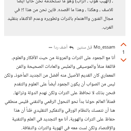
، (الهيب هوب ، الراب) وهو ما نستخدمه نحن حاليا ايضا
للاسف ، وهكذا ، وهذا ما اقصده. فاين نحن من هذا ؟! في
مجال الفنون واااهتمام بالتراث وتطويره وعدم الاكتفاء بتقليد
الغرب.
Mo_essam
أضف ردا
قبل سنتين
1
أنا مع الجمود على التراث والمرونة من حيث الأفكار والعلوم،
فاللغة مثلاً والموسيقى والملبس والعادات الصحيحة والفن
المعماري كان القديم الأصيل منه أفضل من الجديد المأخوذ، ولكن
ليس من الصواب أن يكون الجمود أيضاً على العلوم والتقدم
فنحن بذلك لا نحافظ على التراث ولكن نهدم الدولة وتراثها،
فمثلاً العالم حولنا بدأ نحو التحول الرقمي والتقني فليس منطقي
هنا أن نتمسك بالنظام الورقي والتفكير التقليدي ظناً أن هذا
حفاظ على التراث والهوية، أنا مع التجديد في العلم والتقنية
والإقتصاد ولكن لست معه في الهوية والتراث والثقافة.