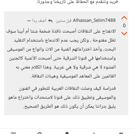
فريد ونتقدم مع الحفاظ على تاريخنا وجذورنا.
Alhassan_Selim7488
أضف ردا
قبل سنتين
0
الانفتاح على الثقافات أصبحت نافذة ضخمة شئنا أم أبينا سوف
تظل مفتوحة ، ولكن يجب عدم الاندماج باستخدام التقليد
البحت، وأخذ اختراعاتهم الفنية من الات وانواع من الموسيقى
واستخدامها في فنونا الشرقية حتى أصبحت الأغنية كالجنين
المشوه لا هي شرقية ولا هي غربية. وهذا الكلام معني به
القائمين على المعاهد الموسيقية وهيئات الثقافة.
فدراسة كيف وصلت الثقافات الغربية للتطور في الفنون
والموسيقى وتطبيق ذلك على فنونا لاستحداث واختراع ماهو
يليق بتراثنا يمكن أن يكون ذلك هو الطريق الصحيح.