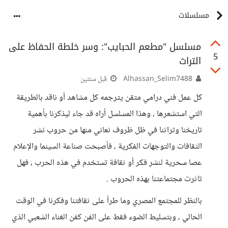
مسلسلات
مسلسل "مطعم الحبايب": وسر خلطة الحفاظ على
5
التراث
Alhassan_Selim7488
قبل سنتين
كل عمل فني درامي متقن يترجمه كل مشاهد أو ناقد بالطريقة
التي استشعرها ، وهذا المسلسل أراه قد جاء ليذكرنا بأهمية
تاريخنا وتراثنا في ظل ظروف نعاني منها من حروب نشر
الثقافات والتوجهات الفكرية ، فأصبحت صناعة السينما والإعلام
عصا سحرية لنشر فكر أو ثقافة تستخدم في هذه الحرب ، فهل
تاثرت مجتماعتنا بهذه الحروب .
بالنظر للمجتمع المصري وما طرأ على ثقافتنا وفكرنا في الوقت
الحالي ، وبتسليط الضوء فقط على الفن كفن الغناء الشعبي الذي