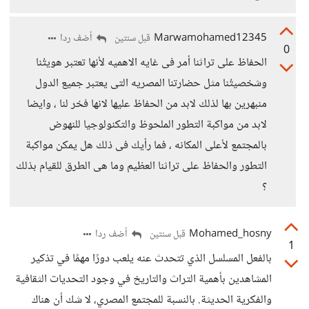
Marwamohamed12345
أضف ردا
قبل سنتين
0
الحفاظ على تراثنا أمر فى غايه الاهميه لأنها تعتبر هويتُنا
وشخصيتُنا مثل حضارتنا المصريه التى يعتبر جميع الدول
منبهرين بها لذلك لابد من الحفاظ عليها لانها فخر لنا ، وايضا
لابد من مواكبة التطور الملحوظ والتكنولوجيا للنهوض
بالمجتمع لأعلى المكانه ، فما رأيك فى ذلك هل يمكن مواكبة
التطور والحفاظ على تراثنا العظيم وما هى الطرق للقيام بذلك
؟
Mohamed_hosny
أضف ردا
قبل سنتين
1
بالفعل المسلسل الذي تتحدث عنه يلعب دورًا مهمًا في تذكير
المشاهدين بأهمية التراث والتاريخ في وجود التحديات الثقافية
والفكرية الحديثة. بالنسبة للمجتمع المصري، لا شك أن هناك