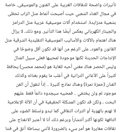
تأثيرات واضحة للثقافات الغربية على الفنون والموسيقى، خاصة
في مجال الغناء الشعبي حيث أصبحت أنماط مثل الراب تحظى
بشعبية متزايدة. استخدام آلات موسيقية غربية مثل الدرامز
والجيتار الكهربائي يعكس أيضًا هذا التأثير. ومع ذلك، لا يزال
هناك اهتمام بالآلات والأساليب الموسيقية التقليدية الشرقية مثل
القانون والعود، على الرغم من أنها قد تكون أقل وضوحًا في
الإنتاجات الحديثة لكنها موجودة لمحبيها فعلى سبيل المثال
وليس الحصر هناك مغني أحبه للغاية هو (محمد محسن) يحافظ
كثيراً على الأغاني التراثية في أغلب ما يقوم بغنائه وكذلك
الفنان (حمزة نمرة) وهناك نماذج كثيرة .. إذاً لنقول أن الفن
موجود لم ولن يختفي .. فمحبيه سيجدوه دائماً فقط عليهم
البحث ، ولكن قد تكون المشكلة الحقيقية في أن الألة الإعلامية
لا تهتم بالهوية أو التراث الثقافي كما تبدو وتسلط الضوء على
التافهة لكونها أكثر أنتشاراً وبرغم ذلك أنا لا أعتبر الانفتاح على
ثقافات مغايرة هو أمر سيء بالضرورة لأنني ببساطة أثق في فننا