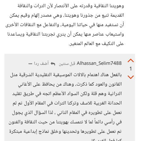
وهويتنا الثقافية وقدرته على الأنتصار لأن التراث والثقافة
القديمة تنبع من جذورنا وهويتنا، وهي مصدر إلهام وقيم يمكن
أن نستفيد منها في حياتنا اليومية، والتفاعل مع الثقافات الأخرى
واستيعاب عناصر منها يمكن أن يثري تجربتنا الثقافية ويساعدنا
على التكيف مع العالم المتغير.
Alhassan_Selim7488
أضف ردا
قبل سنتين
1
بالفعل هناك اهتمام بالالات الموسيقية التقليدية الشرقية مثل
القانون والعود كما ذكرت، وهناك من يحافظ على الأغاني
التراثية وهم قلة ولكن السواد الأعظم اتجه في طريق تقليد
الحداثة الغربية للاسف وتركنا التراث في المقام الأول ثم لم
نعمل على تطويره في المقام الثاني ، لذا السؤال الذي يجول
في رأسي دائماً لما لا نتمسك بهويتنا من حيث الثقافة والفنون
ثم نعمل على تطويرها وتحديثها وخلق نماذج إبداعية مبتكرة