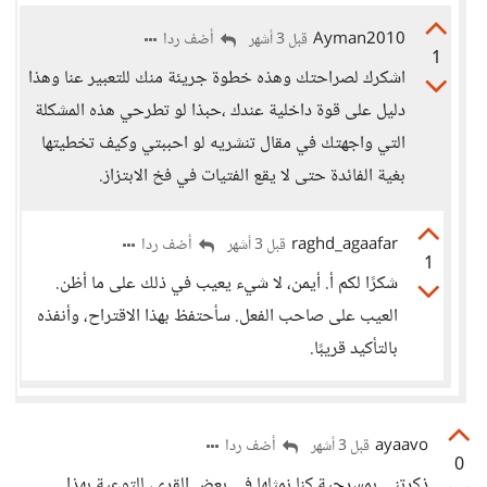
Ayman2010
أضف ردا
قبل 3 أشهر
1
اشكرك لصراحتك وهذه خطوة جريئة منك للتعبير عنا وهذا
دليل على قوة داخلية عندك ،حبذا لو تطرحي هذه المشكلة
التي واجهتك في مقال تنشريه لو احببتي وكيف تخطيتها
بغية الفائدة حتى لا يقع الفتيات في فخ الابتزاز.
raghd_agaafar
أضف ردا
قبل 3 أشهر
1
شكرًا لكم أ. أيمن، لا شيء يعيب في ذلك على ما أظن.
العيب على صاحب الفعل. سأحتفظ بهذا الاقتراح، وأنفذه
بالتأكيد قريبًا.
ayaavo
أضف ردا
قبل 3 أشهر
0
ذكرتني بمسرحية كنا نمثلها في بعض القرى، للتوعية بهذا