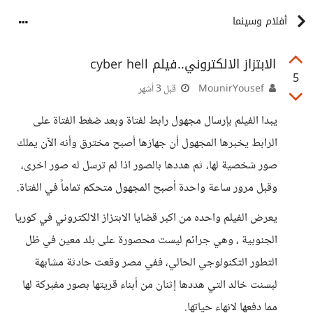
أفلام وسينما
الابتزاز الالكتروني..فيلم cyber hell
5
MounirYousef
قبل 3 أشهر
يبدا الفيلم بإرسال مجهول رابط لفتاة وبعد ضغط الفتاة على
الرابط يخبرها المجهول أن جهازها أصبح مخترق وأنه الآن يملك
صور شخصية لها، ثم هددها بالصور اذا لم ترسل له صور اخرى،
وقبل مرور ساعة واحدة أصبح المجهول متحكم تماماً في الفتاة.
يعرض الفيلم واحده من اكبر قضايا الابتزاز الالكتروني في كوريا
الجنوبية ، وهي جرائم ليست محصورة على بلد معين في ظل
التطور التكنولوجي الحالي، ففي مصر وقعت حادثة مشابهة
لبسنت خالد التي هددها إثنان من أبناء قريتها بصور مفبركة لها
مما دفعها لانهاء حياتها.