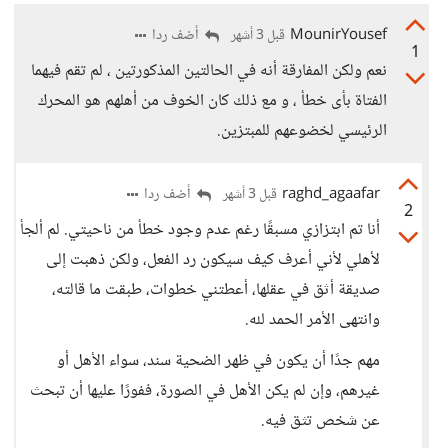
MounirYousef
أضف ردا
قبل 3 أشهر
1
نعم ولكن المفارقة أنه في الحالتين المذكورتين ، لم تقم فيهما
الفتاة بأى خطأ ، و مع ذلك كان الخوف من أهلهم هو المحرك
الرئيسي لخضوعهم للمبتزين.
raghd_agaafar
أضف ردا
قبل 3 أشهر
2
أنا تم ابتزازي مسبقًا رغم عدم وجود خطأ من ناحيتي. لم ألجأ
لأهلي لأني أعرف كيف سيكون رد الفعل، ولكن ذهبت إلى
صديقة أثق في عقلها، أعطتني خطوات، طبقت ما قالته،
وانتهى الأمر الحمد لله.
مهم جدًا أن يكون في ظهر الضحية سند، سواء الأهل أو
غيرهم، وإن لم يكن الأهل في الصورة، ففورًا عليها أن تبحث
عن شخص تثق فيه.