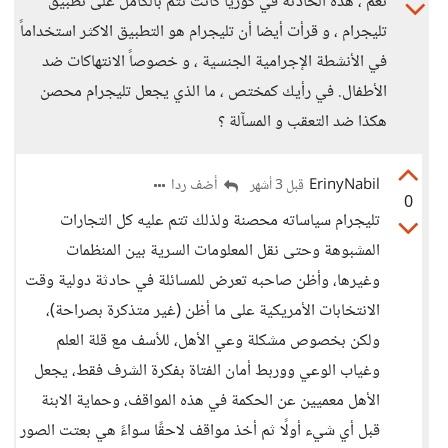
نعم ، هذه الحادثة في كوريا كانت تتم بالكامل على تطبيق
تليجرام ، و قرأت أيضا أن تليجرام هو التطبيق الاكثر استخداماً
في الأنشطة الإجرامية الجنسية ، و خصوصاً الانتهاكات ضد
الأطفال. في رأيك كمختص ، ما الذي يجعل تليجرام محصن
هكذا ضد التعقب و المسآلة ؟
ErinyNabil
أضف ردا
قبل 3 أشهر
0
تليجرام سياساته محصنة ولذلك تتم عليه كل التجارات
المشبوهة وحتى نقل المعلومات السرية بين المنظمات
وغيرها، وأظن صاحبه تعرض للمسائلة في حادثة دولية وقت
الانتخابات الأمريكية على ما أظن (غير متذكرة بصراحة)،
ولكن بخصوص مشكلة وعي الأهل، للأسف مع قلة العلم
وغياب الوعي ووربط أمان الفتاة بفكرة الشرف فقط، يجعل
الأهل معميين عن الحكمة في هذه المواقف، وحماية الابنة
قبل أي شيء أولًا ثم أخذ مواقف لاحقًا سواءً هي بعتت الصور