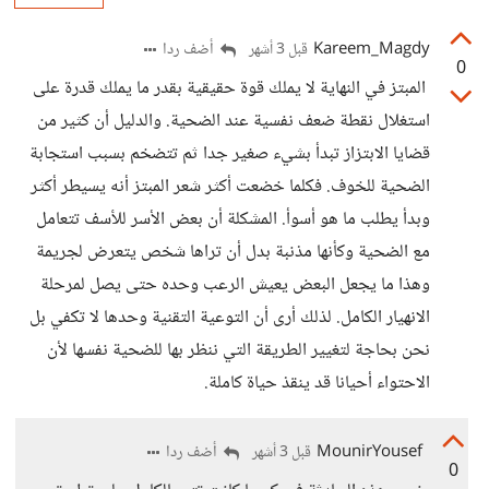
Kareem_Magdy
أضف ردا
قبل 3 أشهر
0
المبتز في النهاية لا يملك قوة حقيقية بقدر ما يملك قدرة على
استغلال نقطة ضعف نفسية عند الضحية. والدليل أن كثير من
قضايا الابتزاز تبدأ بشيء صغير جدا ثم تتضخم بسبب استجابة
الضحية للخوف. فكلما خضعت أكثر شعر المبتز أنه يسيطر أكثر
وبدأ يطلب ما هو أسوأ. المشكلة أن بعض الأسر للأسف تتعامل
مع الضحية وكأنها مذنبة بدل أن تراها شخص يتعرض لجريمة
وهذا ما يجعل البعض يعيش الرعب وحده حتى يصل لمرحلة
الانهيار الكامل. لذلك أرى أن التوعية التقنية وحدها لا تكفي بل
نحن بحاجة لتغيير الطريقة التي ننظر بها للضحية نفسها لأن
الاحتواء أحيانا قد ينقذ حياة كاملة.
MounirYousef
أضف ردا
قبل 3 أشهر
0