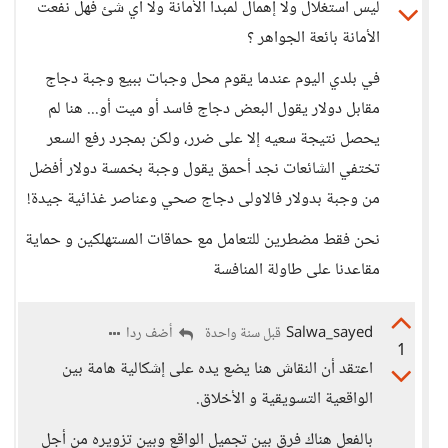
ليس استغلال ولا إهمال لمبدأ الأمانة ولا أي شئ فهل نفعت
الأمانة بائعة الجواهر ؟
في بلدي اليوم عندما يقوم محل وجبات ببيع وجبة دجاج
مقابل دولار يقول البعض دجاج فاسد أو ميت أو... هنا لم
يحصل نتيجة سعيه إلا على ضرر، ولكن بمجرد رفع السعر
تختفي الشائعات نجد أحمق يقول وجبة بخمسة دولار أفضل
من وجبة بدولار فالاولى دجاج صحي وعناصر غذائية جيدة!
نحن فقط مضطرين للتعامل مع حماقات المستهلكين و حماية
مقاعدنا على طاولة المنافسة
Salwa_sayed
أضف ردا
قبل سنة واحدة
1
اعتقد أن النقاش هنا يضع يده على إشكالية هامة بين
الواقعية التسويقية و الأخلاق.
بالفعل هناك فرق بين تجميل الواقع وبين تزويره من أجل