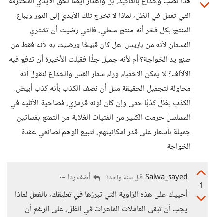
هذا نصب وخداع بالتأكيد، بل وإهدار أيضًا لحق الأيدي المحترفة
التي تعمل في الظل، لماذا لا تخرج تلك الأيدي إلى النور ويباع
المنتج بكل فخر أنه منتج محلي، فالتي رضيت أن تشتري
الفستان لأنه من باريس، هل كان قبيحًا ورضيت به لأنه فقط من
صنع يد الخواجة؟ أم لأنه جميل جدًّا فقبلت الأخيرة أن تدفع فيه
الآلأاف؟ لا يمكن الاختباء وراء ستار الغش والخداع لنقول أنه
محاولة لتجميل الحقيقة مثل أن نصف الكذب بأنه كذب أبيض،
الكذب يظل كذبًا حتى وإن كان لونه قرمزي، فصاحية الأتليه في
المسلسل حرمت الكثير من الفتيات الغلابة من التمتع بفساتين
جميلة بأسعار على قدر امكانيتهم، لتبيع الوهم لصانعي عقدة
الخواجة
Salwa_sayed
أضف ردا
قبل سنة واحدة
1
أحييك على هذه الزاوية التي تبرزها في تعليقك، بالفعل لماذا
يجب أن تبقى العاملات الماهرات في الظل، على الرغم أن