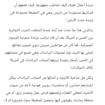
سيدة أعمال تعرف كيف تخاطب جمهورها، كيف تقنعهم أن
فساتينها مستوردة من باريس وهي في الحقيقة مصنوعة في
ورشة تحت الأرض!
يذكرني هذا بما حدث منذ أيام عندما اشتعلت الحرب التجارية
بين الصين و أمريكا، بعد أن قام ترامب بزيادة جنونية للرسوم
الجمركية، فما كان من مواطنين صينين سوى تصوير مقاطع
امتلئ بها التيك توك لمنتجات البراندات وهي تصنع في مصانعهم
في الصين بأسعار زهيدة ليبيعها أصحاب البراندات في أمريكا
بآلاف الدولارات!
ولكن هل صاحبة الاتيليه و أمثالها من أصحاب البراندات يمكن
اعتبارهم نصابين، أم شخصيات روبين هودية تأخذ من جيوب
الأغنياء لتعطي الفقراء وتمنحهم فرص عمل ومصدر رزق، أم هي
منطقة رمادية، يقومون فيها بتجميل للحقيقة سواء مشروع ام لا،