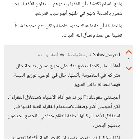
واقع الفيلم تكتشف أن الفقراء بدورهم يستغلون الأغنياء بلا
شعور بالشفقة لأنهم في ظنهم أنهم سبب فقرهم.
والحقيقة أن دائما هناك حدود فاصلة ولكن يتم محوها شيئاً
فشيئا عن عمد ونسأل الله الثبات.
Salwa_sayed
أضف ردا
قبل سنة واحدة
1
أهلاً اسماء، كلامك يضع يدك على جرح عميق، نتيجة خلل
متراكم في المنظومة بأكملها، خلل في الوعي، توزيع القيمة،
فهمنا للعدالة داخل السوق.
أعجبتني مقولتك: "البراند هو أداة الأغنياء لاستغلال الفقراء"،
لكن أعجبني أكتر وصفك لاستخدام الفقراء للعبة نفسها في
استغلال الأغنياء، كأنها "حلقة انتقام جماعي" الجميع يخدعون
بعضهم البعض.
لذا السؤال الذي يفرض نفسه إذا كانت اللعبة بأكملها تعتمدعلى