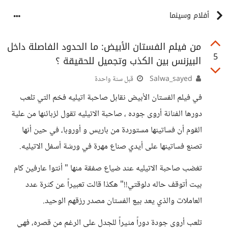
أفلام وسينما
من فيلم الفستان الأبيض: ما الحدود الفاصلة داخل
5
البيزنس بين الكذب وتجميل للحقيقة ؟
Salwa_sayed
قبل سنة واحدة
في فيلم الفستان الأبيض نقابل صاحبة اتيليه فخم التي تلعب
دورها الفنانة أروى جوده ، صاحبة الاتيليه تقول لزبائنها من علية
القوم أن فساتينها مستوردة من باريس و أوروبا، في حين أنها
تصنع فساتينها على أيدي صناع مهرة في ورشة أسفل الاتيليه.
تغضب صاحبة الاتيليه عند ضياع صفقة منها " أنتوا عارفين كام
بيت أتوقف حاله دلوقتي!!" هكذا قالت تعبيراً عن كثرة عدد
العاملات والذي يعد بيع الفستان مصدر رزقهم الوحيد.
تلعب أروى جودة دوراً مثيراً للجدل على الرغم من قصره، فهي