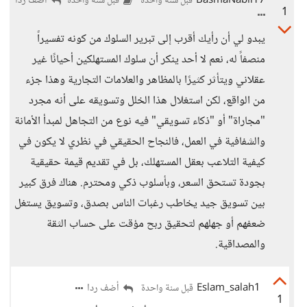
BasmaNabil17
أضف ردا
قبل سنة واحدة
قبل سنة واحدة
1
يبدو لي أن رأيك أقرب إلى تبرير السلوك من كونه تفسيراً
منصفاً له، نعم لا أحد ينكر أن سلوك المستهلكين أحيانًا غير
عقلاني ويتأثر كثيرًا بالمظاهر والعلامات التجارية وهذا جزء
من الواقع، لكن استغلال هذا الخلل وتسويقه على أنه مجرد
"مجاراة" أو "ذكاء تسويقي" فيه نوع من التجاهل لمبدأ الأمانة
والشفافية في العمل، فالنجاح الحقيقي في نظري لا يكون في
كيفية التلاعب بعقل المستهلك، بل في تقديم قيمة حقيقية
بجودة تستحق السعر، وبأسلوب ذكي ومحترم. هناك فرق كبير
بين تسويق جيد يخاطب رغبات الناس بصدق، وتسويق يستغل
ضعفهم أو جهلهم لتحقيق ربح مؤقت على حساب الثقة
والمصداقية.
Eslam_salah1
أضف ردا
قبل سنة واحدة
1