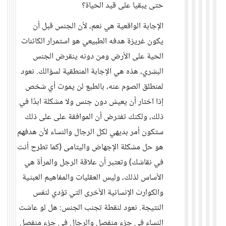
حتى يبقيا على قيد الحياة؟
الإجابة الواقعية هي نعم، لأن الجنس قبل أن
يكون غريزة هدفه الطبيعي هو استمرار الكائنات
الحية على الأرض ومن دونه ينقرض الجنس
البشري، هذه هي الإجابة المنطقية لسؤالك. نعود
لمنطلق الصوم عنه، بالطبع لن يموت أي شخص
إذا اختار أن يعيش دون جنس ولا مشكلة ابدًا في
ذلك، ولكنك تفترض أن الموافقة على على ذلك
ستكون أمر بديهي لكل الرجال والنساء لأن هدفهم
هو حل مشكلة الإجهاض واليتامى (كما تطرح أنت
في نقاشك) وتعتبر أن علاقة الرجل والمرأة هي
الأساس لذلك، وليس العقليات والمفاهيم العبثية
والكوارث الإنسانية الأخرى التي تؤدي لنفس
النتيجة. نعود لنقطة تجنب الجنس: هل لو عاشت
النساء في جزء منفصل والرجال في جزء منفصل