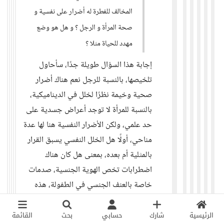
المخالف للفطرة له أضرار على نفسية و
صحة المرأة و الرجل ؟ و هل هو وضع
مهدد للحياة مثلا ؟
إجابة هذا السؤال طويلة جدًا، سأحاول
تلخيصها، بالنسبة للرجل نعم هناك أضرار
صحية وخيمة نظرًا لخلل في الديناميكية،
بالنسبة للمرأة لا توجد أعراض جسدية على
حد علمي، ولكن الأضرار النفسية هنا لها عدة
مناحي، أولًا هل الخلل النفسي يسبق القرار
بالمثلية أم بعده، بمعنى هل كان هناك
اضطرابات تخص الهوية الجنسية، صدمات
خاصة بالعنف الجنسي في الطفولة، هذه
العوامل مهمة جدًا في توضيح الخلل النفسي،
بالنسبة لمن يختار المثلية دون أي مما سبق:
الرئيسية
شارك
حسابي
بحث
القائمة