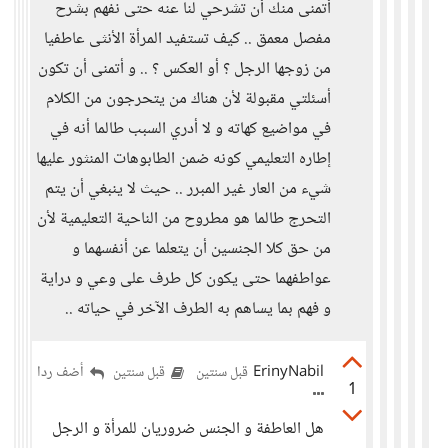
أتمنى منك أن تشرحي لنا عنه حتى نفهم بشرح
مفصل معمق .. كيف تستفيد المرأة الأنثى عاطفيا
من زوجها الرجل ؟ أو العكس ؟ .. و أتمنى أن تكون
أسئلتي مقبولة لأن هناك من يتحرجون من الكلام
في مواضيع كهاته و لا أدري السبب طالما أنه في
إطاره التعليمي كونه ضمن الطابوهات المنثور عليها
شيء من العار غير المبرر .. حيث لا ينبغي أن يتم
التحرج طالما هو مطروح من الناحية التعليمية لأن
من حق كلا الجنسين أن يتعلما عن أنفسهما و
عواطفهما حتى يكون كل طرف على وعي و دراية
و فهم بما يساهم به الطرف الآخر في حياته ..
ErinyNabil
أضف ردا
قبل سنتين
قبل سنتين
1
هل العاطفة و الجنس ضروريان للمرأة و الرجل