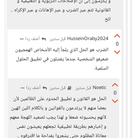
و يكرسون إلى أن الإصلاحات التربوية و التعليمية و
القانونية تتم عبر الضرب و عبر الإهانات و عبر الإكراه ..
الخ
HusseinOraby2024
أضف ردا
قبل سنتين
0
الضرب هو الحل الذي يلجأ إليه الأشخاص الهمجيون
ضعيفو الشخصية عندما يفشلون في تطبيق الحلول
السلمية.
Noetic
أضف ردا
قبل سنتين
قبل سنتين
0
الحل هو القانون و تطبيق الحدود على الظالمين لأن
بعضا منهم لا يرتدعون بالقوانين و بالكلام اللين الهين
لأنهم يحسبونه ضعفا و لهذا يجب تصعيد اللهجة معهم
و إخبارهم بطريقة تطبيقية تجعلهم يعيشون نفس
معاناة المظلوم حتى يشعروا بفداحة ما اقترفوه ..