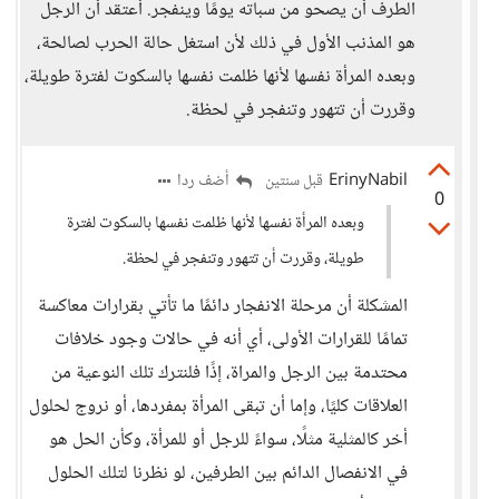
الطرف أن يصحو من سباته يومًا وينفجر. أعتقد أن الرجل
هو المذنب الأول في ذلك لأن استغل حالة الحرب لصالحة،
وبعده المرأة نفسها لأنها ظلمت نفسها بالسكوت لفترة طويلة،
وقررت أن تتهور وتنفجر في لحظة.
ErinyNabil
أضف ردا
قبل سنتين
0
وبعده المرأة نفسها لأنها ظلمت نفسها بالسكوت لفترة
طويلة، وقررت أن تتهور وتنفجر في لحظة.
المشكلة أن مرحلة الانفجار دائمًا ما تأتي بقرارات معاكسة
تمامًا للقرارات الأولى، أي أنه في حالات وجود خلافات
محتدمة بين الرجل والمراة، إذًا فلنترك تلك النوعية من
العلاقات كليًا، وإما أن تبقى المرأة بمفردها، أو نروج لحلول
أخر كالمثلية مثلًا، سواءً للرجل أو للمرأة، وكأن الحل هو
في الانفصال الدائم بين الطرفين، لو نظرنا لتلك الحلول