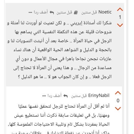
Noetic
أضف ردا
قبل سنتين
قبل سنتين
1
شكرا لك أستاذة إيريني .. و لكن تمنيت لو أوردت لنا أمثلة و
شروحات قليلة عن هذه التكملة النفسية التي يساهم بها
الرجل في حياة المرأة .. خاصة بعد أن أثبتت النسويات لنا و
بالحجة و الدليل و الشواهد الحية الواقعية أن هناك نساء
عازبات نجحن نجاحا باهرا في مجال الأعمال و دون أي
مساعدة من الرجال .. و هذا يعني أن المرأة لا تحتاج إلى
الرجل فعلا .. و إن كان الجواب هو لا .. ما هو الدليل ؟
ErinyNabil
أضف ردا
قبل سنتين
0
أنا لم أقل أن المرأة تحتاج للرجل لتحقق نفسها عمليًا
ومهنيًا، بل في تعليقات سابقة ذكرت أننا نستطيع عيش
الحياة بمفردنا بشكل تام وتلبية الاحتياجات الملموسة كلها،
ولكن أنا أتحدث عن نقطة التشارك في علاقات سوية بين