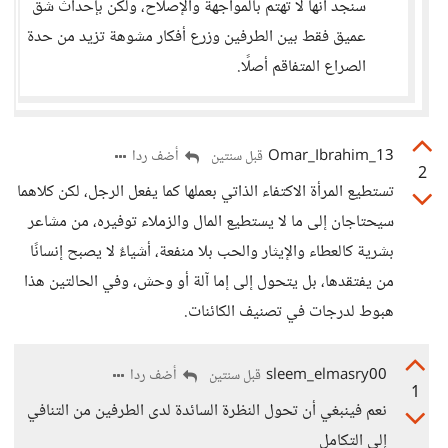
سنجد أنها لا تهتم بالمواجهة والإصلاح، ولكن بإحداث شق
عميق فقط بين الطرفين وزرع أفكار مشوهة تزيد من حدة
الصراع المتفاقم أصلًا.
13_Omar_Ibrahim
أضف ردا
قبل سنتين
2
تستطيع المرأة الاكتفاء الذاتي بعملها كما يفعل الرجل، لكن كلاهما
سيحتاجان إلى ما لا يستطيع المال والزملاء توفيره، من مشاعر
بشرية كالعطاء والإيثار والحب بلا منفعة، أشياءٌ لا يصبح إنسانًا
من يفتقدها، بل يتحول إلى إما آلة أو وحش، وفي الحالتين هذا
هبوط لدرجات في تصنيف الكائنات.
sleem_elmasry00
أضف ردا
قبل سنتين
1
نعم فينبغي أن تحول النظرة السائدة لدى الطرفين من التنافي
إلى التكامل