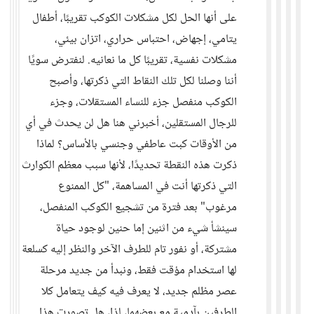
على أنها الحل لكل مشكلات الكوكب تقريبًا، أطفال
يتامي، إجهاض، احتباس حراري، اتزان بيئي،
مشكلات نفسية، تقريبًا كل ما نعانيه. لنفترض سويًا
أننا وصلنا لكل تلك النقاط التي ذكرتها، وأصبح
الكوكب منفصل جزء للنساء المستقلات، وجزء
للرجال المستقلين، أخبرني هنا هل لن يحدث في أي
من الأوقات كبت عاطفي وجنسي بالأساس؟ لماذا
ذكرت هذه النقطة تحديدًا، لأنها سبب معظم الكوارث
التي ذكرتها أنت في المساهمة، "كل الممنوع
مرغوب" بعد فترة من تشجيع الكوكب المنفصل،
سينشأ شيء من اثنين إما حنين لوجود حياة
مشتركة، أو نفور تام للطرف الآخر والنظر إليه كسلعة
لها استخدام مؤقت فقط، ونبدأ من جديد مرحلة
عصر مظلم جديد، لا يعرف فيه كيف يتعامل كلا
الطرفين بآدمية مع بعضهما، لذا، هل تصورت هذا