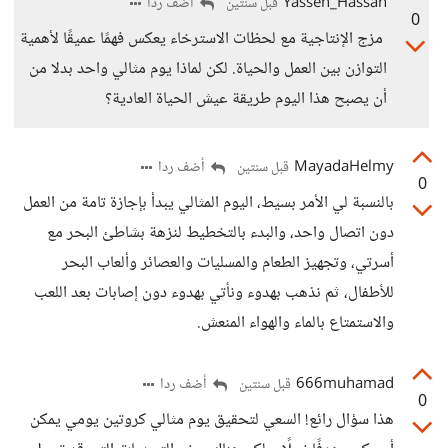
Yassen_Hassan
أضف ردا
قبل سنتين
0
مزج الإنتاجية مع لحظات الاسترخاء يعكس فهمًا عميقًا لأهمية
التوازن بين العمل والحياة. لكن لماذا يوم مثالي واحد بدلا من
أن يصبح هذا اليوم طريقة عيش الحياة العادية؟
MayadaHelmy
أضف ردا
قبل سنتين
0
بالنسبة لي الأمر بسيط، اليوم المثالي يبدأ بإجازة تامة من العمل
دون اتصال واحد، والبدء بالتخطيط لنزهة بشاطئ البحر مع
أسرتي، وتجهيز الطعام والمسليات والعصائر وألعاب البحر
للأطفال، ثم نذهب بهدوء ونأتي بهدوء دون إصابات بعد اللعب
والاستمتاع بالماء والهواء المنعش.
666muhamad
أضف ردا
قبل سنتين
0
هذا سؤال رائع! السعي لتحقيق يوم مثالي كروتين يومي يمكن