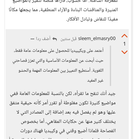
للمعرفة الشاملة. أما حسوب، فأراها منصة تتميز بالمواضيع
المثيرة والمناقشات البناءة والآراء المنطقية، مما يجعلها مكانًا
مفيدًا للنقاش وتبادل الأفكار.
sleem_elmasry00
أضف ردا
قبل سنتين
1
أعتمد على ويكيبيديا للحصول على معلومات عامة فقط،
حيث أبحث عن المعلومات الأساسية والتي تعزز فصاحتي
اللغوية. أستطيع التمييز بين المعلومات المهمة والحشو
غير المفيد
جيد أنك تنقح ما تقرأه، لكن بالنسبة للمعلومات العامة ففي
مواضيع كثيرة تكون مغلوطة أو تقرر أمر كأنه حيقية متفق
عليها وهو لم يفصل فيه بعد إضافة إلى المصادر التي لا
يختلف كثير منها عن حكايات المقاهي، أما بخصوص
الفصاحة فلماذا أضيع وقتي في وكيبديا فهناك دورات