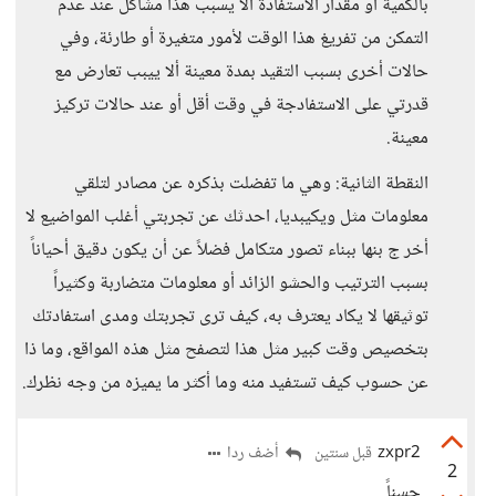
بالكمية أو مقدار الاستفادة ألا يسبب هذا مشاكل عند عدم
التمكن من تفريغ هذا الوقت لأمور متغيرة أو طارئة، وفي
حالات أخرى بسبب التقيد بمدة معينة ألا ييبب تعارض مع
قدرتي على الاستفادجة في وقت أقل أو عند حالات تركيز
معينة.
النقطة الثانية: وهي ما تفضلت بذكره عن مصادر لتلقي
معلومات مثل ويكيبديا، احدثك عن تجربتي أغلب المواضيع لا
أخر ج بنها ببناء تصور متكامل فضلاً عن أن يكون دقيق أحياناً
بسبب الترتيب والحشو الزائد أو معلومات متضاربة وكثيراً
توثيقها لا يكاد يعترف به، كيف ترى تجربتك ومدى استفادتك
بتخصيص وقت كبير مثل هذا لتصفح مثل هذه المواقع، وما ذا
عن حسوب كيف تستفيد منه وما أكثر ما يميزه من وجه نظرك.
zxpr2
أضف ردا
قبل سنتين
2
حسناً