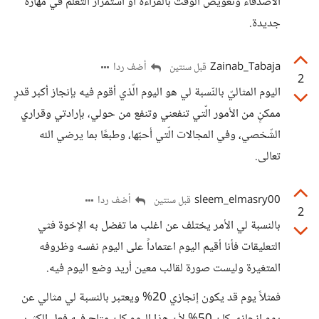
الأصدقاء وتعويض الوقت بالقراءة أو استمرار التعلم في مهارة
جديدة.
Zainab_Tabaja
أضف ردا
قبل سنتين
2
اليوم المثاليّ بالنّسبة لي هو اليوم الّذي أقوم فيه بإنجاز أكبر قدرٍ
ممكنٍ من الأمور الّتي تنفعني وتنفع من حولي، بإرادتي وقراري
الشّخصي، وفي المجالات الّتي أحبّها، وطبعًا بما يرضي الله
تعالى.
sleem_elmasry00
أضف ردا
قبل سنتين
2
بالنسبة لي الأمر يختلف عن اغلب ما تفضل به الإخوة فثي
التعليقات فأنا أقيم اليوم اعتماداً على اليوم نفسه وظروفه
المتغيرة وليست صورة لقالب معين أريد وضع اليوم فيه.
فمثلاً يوم قد يكون إنجازي 20% ويعتبر بالنسبة لي مثالي عن