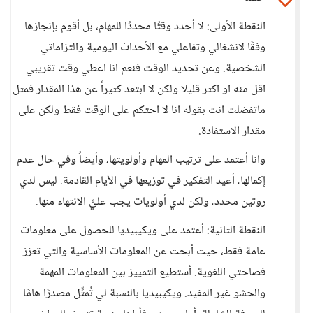
النقطة الأولى: لا أحدد وقتًا محددًا للمهام، بل أقوم بإنجازها
وفقًا لانشغالي وتفاعلي مع الأحداث اليومية والتزاماتي
الشخصية. وعن تحديد الوقت فنعم انا اعطي وقت تقريبي
اقل منه او اكثر قليلا ولكن لا ابتعد كثيراً عن هذا المقدار فمثل
ماتفضلت انت بقوله انا لا احتكم على الوقت فقط ولكن على
مقدار الاستفادة.
وانا أعتمد على ترتيب المهام وأولويتها، وأيضاً وفي حال عدم
إكمالها، أعيد التفكير في توزيعها في الأيام القادمة. ليس لدي
روتين محدد، ولكن لدي أولويات يجب عليَّ الانتهاء منها.
النقطة الثانية: أعتمد على ويكيبيديا للحصول على معلومات
عامة فقط، حيث أبحث عن المعلومات الأساسية والتي تعزز
فصاحتي اللغوية. أستطيع التمييز بين المعلومات المهمة
والحشو غير المفيد. ويكيبيديا بالنسبة لي تُمثِّل مصدرًا هامًا