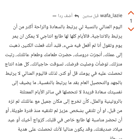
wafa_lazie
أضف ردا
قبل سنتين
1
اليوم المثالي بالنسبة لي يرتبط بالسعادة والراحة أكثر من أن
يرتبط بالانتاجية، فالأيام كلها لها طابع انتاجي لا يمكن ان يمر
يوم وتقول أنا لم أفعل فيه شيء، فلبد أنك فعلت الكثير، ذهبت
إلى عملك، أنجزت دروسك، حضرت طعامك وطعام عائلتك، رتبت
منزلك، توضأت وصليت فرضك، تسوقت حاجياتك، كل هذه انتاج
تحصلت عليه في يومك قل أو كثر، لذلك فاليوم المثالي لا يرتبط
بالجهد والتحصيل العام بقد ما يرتبط بالنفسية، ما يضيف إلى
نفسيتك سعادة فريدة لا تتحصلها في سائر الأيام الممتلئة
بالروتينية والملل، كأن تخرج إلى مكان جميل مع عائلتك لم تزه
من قبل، او أن تلتقي بشخص عزيز لم تلتقيه منذ فترة طويلة، أو
أن تحضر مناسبة لها طابع خاص في قلبك، كزواج أخيك أو عيد
ميلاد صديقتك، وقد يكون مثاليا لأنك تحصلت على هدية
بسيطة.