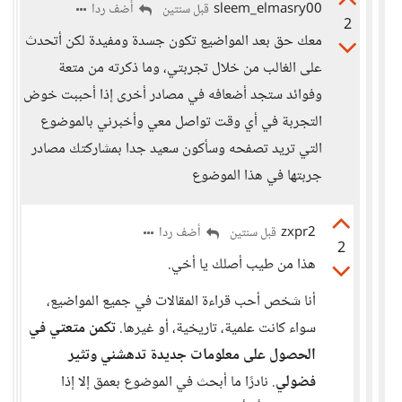
sleem_elmasry00
أضف ردا
قبل سنتين
2
معك حق بعد المواضيع تكون جسدة ومفيدة لكن أتحدث
على الغالب من خلال تجربتي، وما ذكرته من متعة
وفوائد ستجد أضعافه في مصادر أخرى إذا أحببت خوض
التجربة في أي وقت تواصل معي وأخبرني بالموضوع
التي تريد تصفحه وسأكون سعيد جدا بمشاركتك مصادر
جربتها في هذا الموضوع
zxpr2
أضف ردا
قبل سنتين
2
هذا من طيب أصلك يا أخي.
أنا شخص أحب قراءة المقالات في جميع المواضيع،
سواء كانت علمية، تاريخية، أو غيرها.
تكمن متعتي في
الحصول على معلومات جديدة تدهشني وتثير
فضولي
. نادرًا ما أبحث في الموضوع بعمق إلا إذا