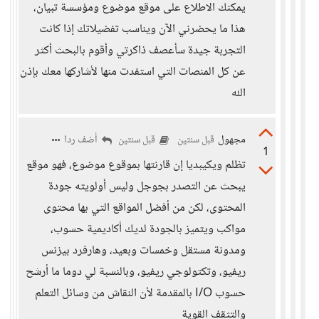
يمكنك الاطلاع على موقع موضوع ومؤسسة تبيان،
هذا ما يحضرني الآن ويناسب تفضيلاتك إذا كانت
التجربة جيدة سأعصف ذاكرتي وأقوم بالبحث أكثر
عن كل المنصات التي استفدت منها لأشاركها معك بإذن
الله
مجهول
أضف ردا
قبل سنتين
قبل سنتين
1
تظلم ويكيبديا إن قارنتها بموقوع موضوع، فهو موقع
يبحث عن التصدر بجوجل وليس أولويته جودة
المحتوى، لكن من أفضل المواقع التي بها محتوى
مواكب ويتميز بالجودة لديك أكاديمية حسوب،
ومدونة مستقل وخمسات وبعيد، وهارفرد بيزنس
ريفيو، وتكتولوجي ريفيو، وبالنسبة لي دوما ما أرشح
حسوب I/O بالمقدمة لأن النقاش من وسائل التعلم
والتثقف القوية