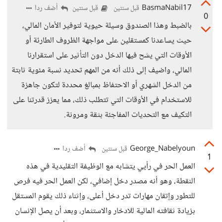
BasmaNabil17
أضف ردا
قبل سنتين
قبل سنتين
0
بالضبط وهذا الصندوق وسيلة حيوية لتوفير الأمان المالي،
حيث يساعدنا كمستقلين على مواجهة الظروف الطارئة أو
الأوقات التي يشح فيها الدخل دون التأثير على استقرارنا
المالي، واضيف إلى ذلك أنه من المهم تحديد نسبة مئوية ثابتة
من الدخل الشهري أو الاحتفاظ بمبالغ محددة لتكون جاهزة
للاستخدام في الأوقات التي تتطلب ذلك، مما يعزز قدرتنا على
التكيف مع التحديات المفاجئة بثقة ومرونة.
George_Nabelyoun
أضف ردا
قبل سنتين
1
العمل الحر في رأيي يتشابه مع الوظيفة التقليدية في هذه
النقطة، وهو أنه مصدر دخل إضافي، لكن العمل الحر فيه فرص
للتطور وإتقان مهارات تدر دخل أعلى، وإثناء ذلك يقوم المستقل
بزيادة ثقافته المالية للادخار والاستثمار، وبعد أن يصل الإنسان