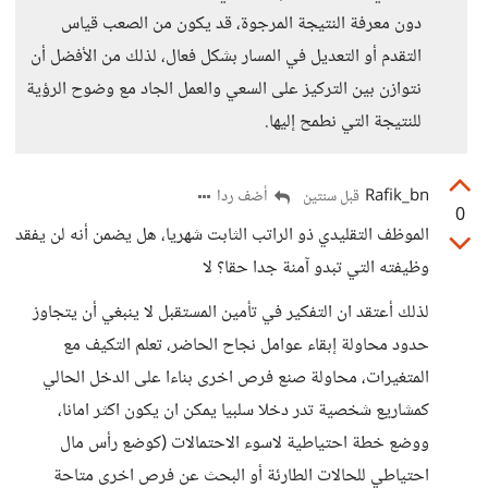
دون معرفة النتيجة المرجوة، قد يكون من الصعب قياس
التقدم أو التعديل في المسار بشكل فعال، لذلك من الأفضل أن
نتوازن بين التركيز على السعي والعمل الجاد مع وضوح الرؤية
للنتيجة التي نطمح إليها.
Rafik_bn
أضف ردا
قبل سنتين
0
الموظف التقليدي ذو الراتب الثابت شهريا، هل يضمن أنه لن يفقد
وظيفته التي تبدو آمنة جدا حقا؟ لا
لذلك أعتقد ان التفكير في تأمين المستقبل لا ينبغي أن يتجاوز
حدود محاولة إبقاء عوامل نجاح الحاضر، تعلم التكيف مع
المتغيرات، محاولة صنع فرص اخرى بناءا على الدخل الحالي
كمشاريع شخصية تدر دخلا سلبيا يمكن ان يكون اكثر امانا،
ووضع خطة احتياطية لاسوء الاحتمالات (كوضع رأس مال
احتياطي للحالات الطارئة أو البحث عن فرص اخرى متاحة