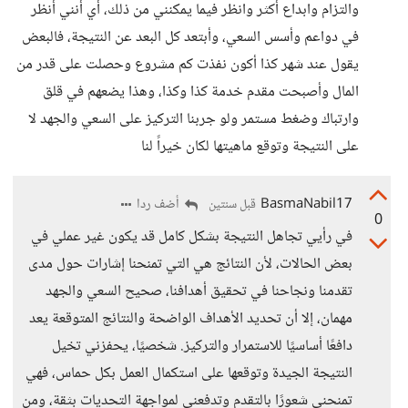
والتزام وابداع أكثر وانظر فيما يمكنني من ذلك، أي أنني أنظر
في دواعم وأسس السعي، وأبتعد كل البعد عن النتيجة، فالبعض
يقول عند شهر كذا أكون نفذت كم مشروع وحصلت على قدر من
المال وأصبحت مقدم خدمة كذا وكذا، وهذا يضعهم في قلق
وارتباك وضغط مستمر ولو جربنا التركيز على السعي والجهد لا
على النتيجة وتوقع ماهيتها لكان خيراً لنا
BasmaNabil17
أضف ردا
قبل سنتين
0
في رأيي تجاهل النتيجة بشكل كامل قد يكون غير عملي في
بعض الحالات، لأن النتائج هي التي تمنحنا إشارات حول مدى
تقدمنا ونجاحنا في تحقيق أهدافنا، صحيح السعي والجهد
مهمان، إلا أن تحديد الأهداف الواضحة والنتائج المتوقعة يعد
دافعًا أساسيًا للاستمرار والتركيز. شخصيًا، يحفزني تخيل
النتيجة الجيدة وتوقعها على استكمال العمل بكل حماس، فهي
تمنحني شعورًا بالتقدم وتدفعني لمواجهة التحديات بثقة، ومن