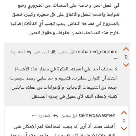
في العمل الحر، وخاصة على المنصات، من الضروري وضع
ضوابط واضحة للعمل والاتفاق على كل صغيرة وكبيرة تتعلق
بالمشروع في مساحة النقاش. يجب تجنب أي اتفاقات إضافية
خارج هذه المساحة، لضمان حقوقك وحقوق العميل.
mohamed_ebrahim
أضف ردا
قبل سنتين
قبل سنتين
0
لا يختلف أحد على أهميته، الفكرة في مقدار هذه الأهمية!
أعتقد أن التوازن مطلوب، فتقييم واحد سلبي وسط مجموعة
جيدة من التقييمات الإيجابية والإطراءات من عملاء سابقين
كفيلة لإعطاء الثقة لأي عميل في جدية المستقل.
sakherqawasmeh
أضف ردا
قبل سنتين
0
أختلف معك. أنا أرى أنه يجب المحافظة قدر الإمكان على
التقييمات الإيجابية، لكن تقييم سلبي واحد يمكن أن يشعرني