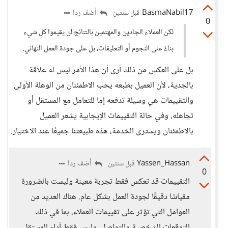
BasmaNabil17
أضف ردا
قبل سنتين
0
لكن العملاء الجادين والمهتمين بالنتائج لن يقيموا كل شيء
بناءً على النجوم أو التعليقات، بل على جودة العمل النهائي.
بل على العكس من ذلك أرى أن هذا الأمر ليس له علاقة
بالجدية، لأن العميل بطبعه يحب الاطمئنان من الوهلة الأولى
والتقييمات هي وسيلة تدفعه إما للتعامل مع المستقل أو
تجاهله، وفي حالة التقييمات الإيجابية يشعر العميل
بالاطمئنان ويشترى الخدمة، هذه طبيعتنا جميعًا عند الاختيار.
Yassen_Hassan
أضف ردا
قبل سنتين
0
التقييمات قد تعكس فقط تجربة معينة وليست بالضرورة
مقياسًا دقيقًا لجودة العمل بشكل عام. هناك العديد من
العوامل التي تؤثر على تقييمات العملاء، بما في ذلك
التوقعات الشخصية والتواصل، وليس فقط أداء المستقل.