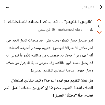
العمل الحر
"هوس التقييم" ... قد يدفع العملاء لاستغلالك !!
6
mohamed_ebrahim
قبل سنتين
لدي صديق يعمل كمطور ويب على أحد منصات العمل الحر، في
آخر نقاش لنا تطرقنا لموضوع التقييم ومقدار أهميته، لاحظت
أنه "مهووس" حرفيًا به، فتعجبت من مبالغته للأمر فأخبرني أنه
قد يُحمّل نفسه فوق طاقته، وقد تعرض سابقًا للابتزاز من عملاء
وبذل جهودًا إضافية ليتفادى التقييم السييء!
هل فعلًا التقييم مهم لهذه الدرجة؟ وكيف نتفادى استغلال
العملاء لنقطة التقييم خصوصًا إن كثير من منصات العمل الحر
تعتبره حقًا "مُطلقًا" للعميل؟