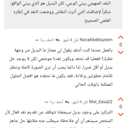
النقد المنهجي يبني الوعي، لكن البديل هو الذي يبني الواقع.
شكراً لإضافتك التي أثرت النقاش ووضعت النقد في إطاره
العلمي الصحيح.
NoraAbdelaziem
أضف ردا
قبل 4 أشهر
0
بالعمل عندما كنت أنتقد يقول لي ممتاز ما البديل من وجهة
نظرك؟ ففعليا قد ننتقد ويكون نقدنا موضعي لكن لا يوجد حل
بديل أو أقل ضررا، لذا دائما يجب أن نرى الصورة كاملة وننظر
للأمام خطوتين وثلاثة، فقد يكون ما ننتقده هو افضل الحلول
الممكنة بالوقت الحالي
Mai_Easa22
أضف ردا
قبل 4 أشهر
0
التركيز على وجود بديل سيجعلنا نتوقف عن تقديم نقد فعال لأن
الشخص سيشعر أن أي ملاحظة سيطلب منه مقابلها حل جاهز