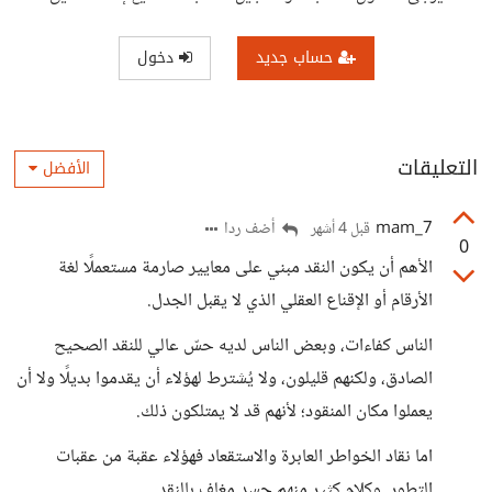
حساب جديد
دخول
التعليقات
الأفضل
mam_7
أضف ردا
قبل 4 أشهر
0
الأهم أن يكون النقد مبني على معايير صارمة مستعملًا لغة
الأرقام أو الإقناع العقلي الذي لا يقبل الجدل.
الناس كفاءات، وبعض الناس لديه حسّ عالي للنقد الصحيح
الصادق، ولكنهم قليلون، ولا يُشترط لهؤلاء أن يقدموا بديلًا ولا أن
يعملوا مكان المنقود؛ لأنهم قد لا يمتلكون ذلك.
اما نقاد الخواطر العابرة والاستقعاد فهؤلاء عقبة من عقبات
التطور. وكلام كثير منهم حسد مغلف بالنقد.