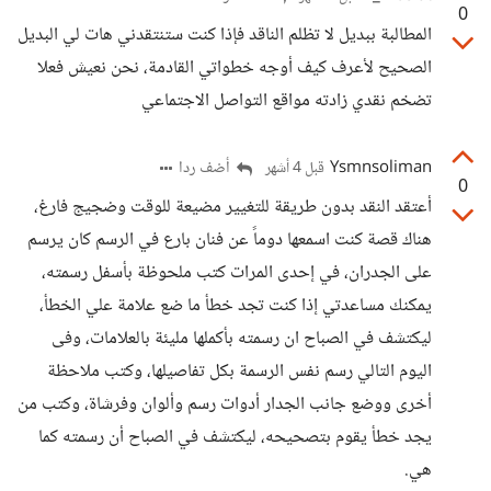
0
المطالبة ببديل لا تظلم الناقد فإذا كنت ستنتقدني هات لي البديل
الصحيح لأعرف كيف أوجه خطواتي القادمة، نحن نعيش فعلا
تضخم نقدي زادته مواقع التواصل الاجتماعي
Ysmnsoliman
أضف ردا
قبل 4 أشهر
0
أعتقد النقد بدون طريقة للتغيير مضيعة للوقت وضجيج فارغ،
هناك قصة كنت اسمعها دوماً عن فنان بارع في الرسم كان يرسم
على الجدران، في إحدى المرات كتب ملحوظة بأسفل رسمته،
يمكنك مساعدتي إذا كنت تجد خطأ ما ضع علامة علي الخطأ،
ليكتشف في الصباح ان رسمته بأكملها مليئة بالعلامات، وفى
اليوم التالي رسم نفس الرسمة بكل تفاصيلها، وكتب ملاحظة
أخرى ووضع جانب الجدار أدوات رسم وألوان وفرشاة، وكتب من
يجد خطأ يقوم بتصحيحه، ليكتشف في الصباح أن رسمته كما
هي.