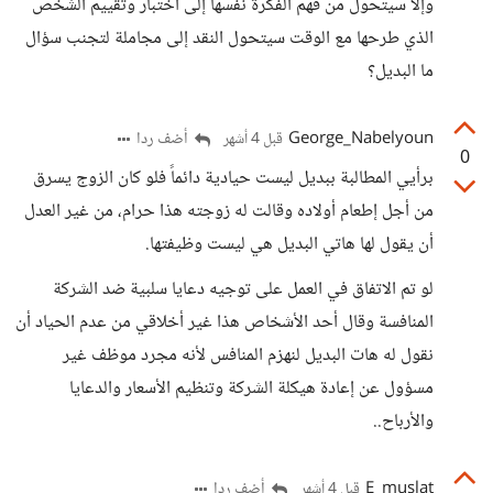
وإلا سيتحول من فهم الفكرة نفسها إلى اختبار وتقييم الشخص
الذي طرحها مع الوقت سيتحول النقد إلى مجاملة لتجنب سؤال
ما البديل؟
George_Nabelyoun
أضف ردا
قبل 4 أشهر
0
برأيي المطالبة ببديل ليست حيادية دائماً فلو كان الزوج يسرق
من أجل إطعام أولاده وقالت له زوجته هذا حرام، من غير العدل
أن يقول لها هاتي البديل هي ليست وظيفتها.
لو تم الاتفاق في العمل على توجيه دعايا سلبية ضد الشركة
المنافسة وقال أحد الأشخاص هذا غير أخلاقي من عدم الحياد أن
نقول له هات البديل لنهزم المنافس لأنه مجرد موظف غير
مسؤول عن إعادة هيكلة الشركة وتنظيم الأسعار والدعايا
والأرباح..
E_muslat
أضف ردا
قبل 4 أشهر