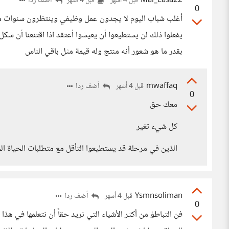
Mai_Easa22
أضف ردا
قبل 4 أشهر
قبل 4 أشهر
0
أغلب شباب اليوم لا يجدون عمل وظيفي وينتظرون سنوات من غ
يفعلوا ذلك لن يستطيعوا أن يعيشوا أعتقد اذا اقتنعنا أن شكل
بقدر ما هو شعور أنه منتج وله قيمة مثل باقي الناس
mwaffaq
أضف ردا
قبل 4 أشهر
0
معك حق
كل شيء تغير
الذين في مرحلة قد يستطيعوا التأقل مع متطلبات الحياة الح
Ysmnsoliman
أضف ردا
قبل 4 أشهر
0
فن التباطؤ من أكثر الأشياء التي نريد حقاً أن نتعلمها في هذا