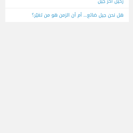
رحيل آخر جيل
هل نحن جيل ضائع... أم أن الزمن هو من تغيّر؟