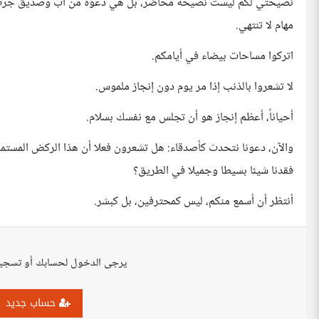
نصيحتي لكم ليست نصيحة محاضر، بل هي دعوة من أب وصديق جرب زحم
مهام لا تنتهي.
اتركوا مساحات بيضاء في أيامكم.
لا تشعروا بالذنب إذا مر يوم دون إنجاز ملموس.
أحياناً، أعظم إنجاز هو أن تجلس مع نفسك بسلام.
والآن، دعونا نتحدث كأصدقاء: هل تشعرون فعلا أن هذا الركض المستمر خ
فقدنا شيئا بسيطا وجميلا في الطريق؟
أنتظر أن أسمع منكم، ليس كمحترفين، بل كبشر.
يرجى الدخول لحسابك أو تسجي
حساب جديد