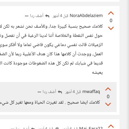
NoraAbdelaziem
أضف ردا
قبل 4 أشهر
0
كلامك صحيح بنسبة كبيرة جدا، وللأسف نحن نشعر به لكن لا 
حول نفس النقطة والخلاصة أننا لدينا الرغبة في أن نفصل ون
الزميلات قالت نفسي دماغي يكون فاضي تماما ولا أفكر سوى با
العمل، ووجدت أن كلامها هذا كان هدف الأغلبية ربما لأن الضغ
قديما في شبابك لم تكن كل هذه الضغوطات موجودة كانت الحي
يعيشه
mwaffaq
أضف ردا
قبل 4 أشهر
0
كلامك ايضا صحيح . لقد تغيرت الحياة ومعها تغير كل شيء 