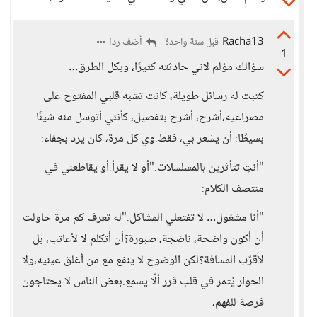
Racha13
أضف ردا
قبل سنة واحدة
1
سؤالك مؤلم لاني حادثته كثيرًا، وبكل الطرق…
كتبت له رسائل طويلة، كانت تشبه قلبي المفتوح على
مصراعيه،أشرح، أشرح بتفصيل، كأنني أتوسل منه شيئًا
بسيطًا: أن يشعر بي، فقط.وي كل مرة، كان يرد بجفاء:
"أنتِ تتأثرين بالمسلسلات."أو لا يقرأ.أو يقاطعني في
منتصف الكلام:
"أنا مشغول… لا تفتعلي المشاكل."له تعرف كم مرة حاولت
أن أكون واضحة، ناضجة، صبورة؟أن أتكلم لا لأعاتب، بل
لأُقرّب المسافة؟لكن الوضوح لا ينفع مع من أغلق عينيه،ولا
الحوار يُثمر في قلب قرر ألّا يسمع.بعض الناس لا يحتاجون
فرصة للفهم،