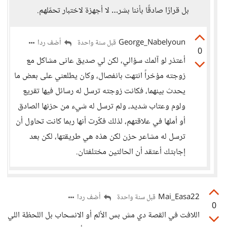
بل قرارًا صادقًا بأننا بشر… لا أجهزة لاختبار تحمّلهم.
George_Nabelyoun
أضف ردا
قبل سنة واحدة
0
أعتذر لو آلمك سؤالي، لكن لي صديق عانى مشاكل مع
زوجته مؤخراً انتهت بانفصال، وكان يطلعني على بعض ما
يحدث بينهما، فكانت زوجته ترسل له رسائل فيها تقريع
ولوم وعتاب شديد، ولم ترسل له شيء من حزنها الصادق
أو أملها في علاقتهم، لذلك فكّرت أنها ربما كانت تحاول أن
ترسل له مشاعر حزن لكن هذه هي طريقتها، لكن بعد
إجابتك أعتقد أن الحالتين مختلفتان.
Mai_Easa22
أضف ردا
قبل سنة واحدة
0
اللافت في القصة دي مش بس الألم أو الانسحاب بل اللحظة اللي