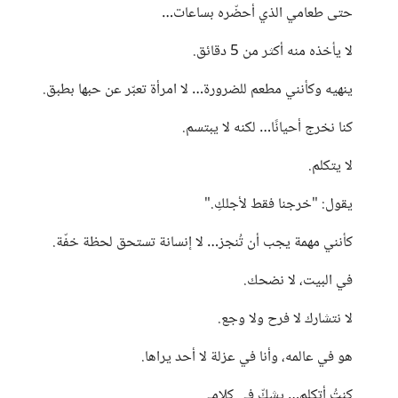
حتى طعامي الذي أحضّره بساعات…
لا يأخذه منه أكثر من 5 دقائق.
ينهيه وكأنني مطعم للضرورة… لا امرأة تعبّر عن حبها بطبق.
كنا نخرج أحيانًا… لكنه لا يبتسم.
لا يتكلم.
يقول: "خرجنا فقط لأجلكِ."
كأنني مهمة يجب أن تُنجز… لا إنسانة تستحق لحظة خفّة.
في البيت، لا نضحك.
لا نتشارك لا فرح ولا وجع.
هو في عالمه، وأنا في عزلة لا أحد يراها.
كنتُ أتكلم… يشكّ في كلامي.