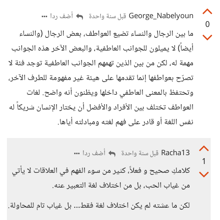
George_Nabelyoun
أضف ردا
قبل سنة واحدة
0
ما بين الرجال والنساء تضيع العواطف، بعض الرجال (والنساء
أيضاً) لا يميلون للجوانب العاطفية، والبعض الآخر هذه الجوانب
مهمة له، لكن من بين الذين تهمهم الجوانب العاطفية توجد فئة لا
تصرّح بعواطفها إنما تقدمها على هيئة غير مفهومة للطرف الآخر،
وتحتفظ بالمعنى العاطفي داخلها ويظنون أنه واضح. لغات
العواطف تختلف بين الأفراد والأفضل أن يختار الإنسان شريكاً له
نفس اللغة أو قادر على فهم لغته ومبادلته أياها.
Racha13
أضف ردا
قبل سنة واحدة
1
كلامكِ صحيح و فعلاً، كثير من سوء الفهم في العلاقات لا يأتي
من غياب الحب، بل من اختلاف لغة التعبير عنه.
لكن ما عشته لم يكن اختلاف لغة فقط… بل غياب تام للمحاولة.