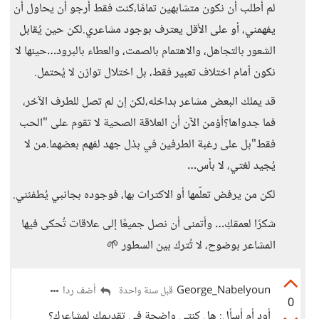
لم أطلب أن نكون متشابهين تمامًا،كنت فقط أرجو أن يحاول أن
يفهمني، أو على الأقل يعترف بوجود مشاعري.لكن حين يُقابل
الشعور بالتجاهل، والاهتمام بالصمت، والعطاء بالبرود…حينها لا
نكون أمام اختلاف تعبير فقط، بل اختلال توازن لا يُحتمل.
قد يملك البعض مشاعر بداخله،لكن إن لم تصل للطرف الآخر،
فما جدواها؟أؤمن الآن أن العلاقة الصحية لا تقوم على "الحب
فقط"بل على رغبة الطرفين في بذل جهد لفهم بعضهما.من لا
يُجيد لغتي، لا بأس…
لكن من يرفض تعلّمها أو الاكتراث بها، فوجوده بجانبي يُطفئني.
شكرًا لعمقكِ… وأتمنى أن نصل جميعًا إلى علاقات تُحكى فيها
المشاعر بوضوح، لا تُترك بين السطور 🌱
George_Nabelyoun
أضف ردا
قبل سنة واحدة
0
أود أم أسأل: هل كنتي واضحة في تقديمك لمشاعرك؟