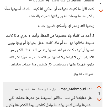
Seham_Sleem
أضف ردا
قبل سنة واحدة
1
كنت اقرأ ما كتبت متوقعة أن تحكي لنا كيف أنك قد أحببتها مثلًا
، لكن عندما وصلت لخبر وفاتها شعرت بالدهشة.
رحمها الله وغفر لها وأسكنها فسيح جناته.
لا أحد منا كاملًا ولا معصومًا من الخطأ، وأنت لا تدري ماذا كانت
طبيعة علاقتها مع الله أو ماذا كانت تفعل بحياتها أو بينها وبين
نفسها أو كيف كانت تجاهد نفسها وتدعو الله، هناك الكثير من
الأشياء التي لا نراها ولا نعلمها عن الأشخاص ظاهريًا لكن الله
يكون شهيدًا عليها وسيحاسب كل شخص منا حساب مختلف.
غفر الله لنا ولها.
Omar_Mahmoud173
أضف ردا
قبل سنة واحدة
1
لعل مقابلتنا في تلك الدقائق البسيطة من عمرها حدثت لكي
اتذكرها واظل ادعو لها دائما ولعل كتابتى لهذا الكلام هنا يكون