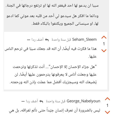
سببا ان يدعو لها احد فيغفر الله لها او ترتفع درجاتها في الجنة.
ودائما ما افكر هل سيدعو لي أحد من قلبه بعد موتي كما ادعو
لها، او سينسانى الجميع ويكتفوا بالبكاء فقط.
Seham_Sleem
أضف ردا
قبل سنة واحدة
1
هذا ما فكرت فيه أيضًا، أن الله قد جعلك سببًا في ترحم الناس
عليها.
"هل جزاء الإحسان إلا الإحسان"... أنت تذكرتها وترحمت
عليها وجعلت أناس لا يعرفونها يترحمون عليها أيضًا، لن
يُضيعك الله وسيجزيك أفضل مما عملت بإذن الله ورحمته.
George_Nabelyoun
أضف ردا
قبل سنة واحدة
1
ليس بالضرورة أن نعرف إنسان جيّداً حتى نألم لفراقه، بل هي