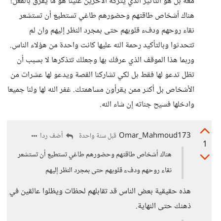
معه بل هو التأثير الذي يتركه الآخرين علينا هو ما يفرق بالفعل!
هناك أشخاص طاقتهم وحضورهم طاغي تستطيع أن تستشعر
نقاء روحهم ودفء قلوبهم حتى بمجرد النظر إليهم وان لم
تتحدثوا وبالتأكيد رحمة الله عليها كانت واحدة من هؤلاء الناس.
وربما هذا الموقف الذي عرفك بها وجعلك تتذكرها لا بسبب أن
تظل تدعو لها فقط بل لكي تشاركنا القصة ويدعو لها عشرات من
الأشخاص بل أكثر ممن يقرأون مساهمتك. غفر الله لها ولنا جميعا
وادخلها فسيح جناته إن شاء الله.
Omar_Mahmoud173
أضف ردا
قبل سنة واحدة
1
هناك أشخاص طاقتهم وحضورهم طاغي تستطيع أن تستشعر
نقاء روحهم ودفء قلوبهم حتى بمجرد النظر إليهم
هذه حقيقية بعض الناس قد تقابلهم لحظات ويظلوا عالقين في
ذهنك حتى النهاية.