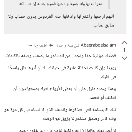
غفر الله لها ولنا جميعا وادخلها فسيح جناته إن شاء الله.
اللهم ارحمها واغفر لها وادخلها جنة الفردوس بدون حساب ولا
سابق عذاب.
Abeerabdelsalam
أضف ردا
قبل سنة واحدة
1
قصتك مؤثرة جدًا وتحمل من المشاعر ما يصعب وصفه بالكلمات
رويدا وإن كانت لحظة عابرة في حياتك إلا أن أثرها ظل راسخًا
في قلبك
وهذا وحده دليل على أن بعض الأرواح تترك بصمتها دون أن
تتكلف أو تتعمد
تلك الابتسامة التي تتذكرها والدعاء الذي لا تنساه في كل مرة هو
وفاء نادر وصدق مشاعر لا يزول مع الوقت
لا أحد يعلم حالها إلا الله ولكننا نؤمن بأن ربنا غفور رحيم