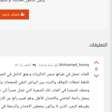
يرجى الدخول لحسابك أو تسجي
حساب جديد
التعليقات
Mohamed_hosny
أضف ردا
قبل سنة واحدة
0
كلمات تحمل في طياتها شجن الذكريات وعمق التأمل في ال
تلتقط لحظات التوقف والتردد بين البياض النقي للصفحات وال
وصفك للشجرة في الفناء، تلك الشجرة التي تمثل جسراً إلى 
يحمل رائحة الماضي والامتنان للأهل، وهو تعبير رائع عن الارت
يغيرهم الزمن، الذين لا يزالون يحملون الامتنان والرحمة في 