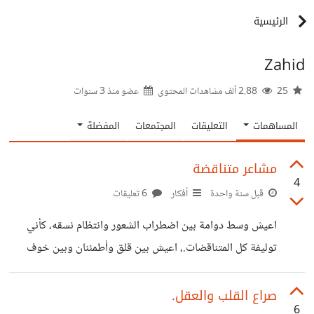
الرئيسية
Zahid
25
2.88 ألف مشاهدات المحتوى
عضو منذ
3 سنوات
المساهمات
التعليقات
المجتمعات
المفضلة
مشاعر متناقضة
4
قبل سنة واحدة
أفكار
6 تعليقات
اعيش وسط دوامة بين اضطراب الشعور وانتظام نسقه، كأني
توليفة كل المتناقضات.، اعيش بين قلق وأطمئنان وبين خوف
وامان ،وبين الحادٍ وايمان. ومع ذاتي تقرع طبول للحرب وتتلى
اناشيد السلام. فلم اعرف على اي الوجهين انا،
صراع القلب والعقل.
6