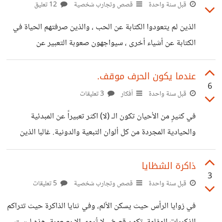
قبل سنة واحدة
قصص وتجارب شخصية
12 تعليق
الذين لم يتعودوا الكتابة عن الحب ، والذين صرفتهم الحياة في
الكتابة عن أشياء أخرى ، سيواجهون صعوبة التعبير عن
مشاعرهم عندما يقعون به … لذا سأختصر الحديث وأقول لتلك
البعيدة التي لم اراها اني أحبكِ، و لك في روحي مكان لايعرفه
عندما يكون الحرف موقف.
6
أحد . أفصح لك عن مشاعري وانا اعلم إنا قد لا نلتقي أبداً. انه
قبل سنة واحدة
أفكار
3 تعليقات
مجرد اعتراف ربما لا تقرأينه او لا تعلمين انكِ المقصودة به ، و إن
في كثيرٍ من الأحيان تكون الـ (لا) اكثر تعبيراً عن المبدئية
عَلِمتي انه لكِ ، قد لا تبادلينني نفس الشعور، لكن
والحيادية المجردة من كل ألوان التبعية والدونية. غالبا الذين
يختارون هذه الـ (لا) كموقف تكون خسائرهم في ميزان المادة
كبير، ولكن في قياسات القيم الأخلاقية النبيلة فهي تمثل حضوراً
ذاكرة الشظايا
3
لحامل رسالة باعثها و وحيها الكمال الذي ينشده الإنسان.. هناك
قبل سنة واحدة
قصص وتجارب شخصية
5 تعليقات
فرق جوهري بين لا العناد والاعتداد ..
في زوايا الرأس حيث يسكن الألم، وفي ثنايا الذاكرة حيث تتراكم