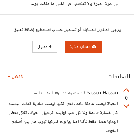
بي لمرة اخيرة ولا تطعنني في اغلى ما ملكت يوما
يرجى الدخول لحسابك أو تسجيل حساب لتستطيع إضافة تعليق
حساب جديد
دخول
التعليقات
الأفضل
Yassen_Hassan
أضف ردا
قبل سنة واحدة
0
الحياة ليست عادلة دائماً، نعم، لكنها ليست سادية كذلك. ليست
كل خسارة قادمة ولا كل حب نهايته الرحيل. أحياناً، تظل بعض
الهدايا معنا، فقط لأننا آمنا بها ولم نتركها تهرب من بين أصابع
الخوف.