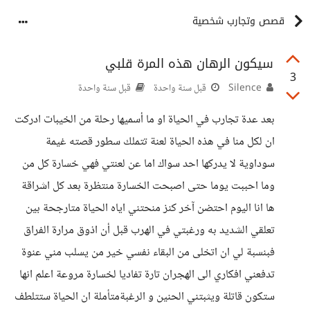
قصص وتجارب شخصية
سيكون الرهان هذه المرة قلبي
3
Silence
قبل سنة واحدة
قبل سنة واحدة
بعد عدة تجارب في الحياة او ما أسميها رحلة من الخيبات ادركت
ان لكل منا في هذه الحياة لعنة تتملك سطور قصته غيمة
سوداوية لا يدركها احد سواك اما عن لعنتي فهي خسارة كل من
وما احببت يوما حتى اصبحت الخسارة منتظرة بعد كل اشراقة
ها انا اليوم احتضن آخر كنز منحتني اياه الحياة متارجحة بين
تعلقي الشديد به ورغبتي في الهرب قبل أن اذوق مرارة الفراق
فبنسبة لي ان اتخلى من البقاء نفسي خير من يسلب مني عنوة
تدفعني افكاري الى الهجران تارة تفاديا لخسارة مروعة اعلم انها
ستكون قاتلة ويثبتني الحنين و الرغبةمتأملة ان الحياة ستتلطف