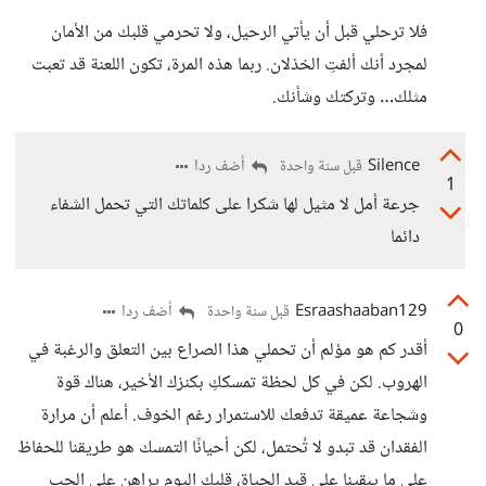
فلا ترحلي قبل أن يأتي الرحيل، ولا تحرمي قلبك من الأمان
لمجرد أنك ألفتِ الخذلان. ربما هذه المرة، تكون اللعنة قد تعبت
مثلك… وتركتك وشأنك.
Silence
أضف ردا
قبل سنة واحدة
1
جرعة أمل لا مثيل لها شكرا على كلماتك التي تحمل الشفاء
دائما
Esraashaaban129
أضف ردا
قبل سنة واحدة
0
أقدر كم هو مؤلم أن تحملي هذا الصراع بين التعلق والرغبة في
الهروب. لكن في كل لحظة تمسككِ بكنزك الأخير، هناك قوة
وشجاعة عميقة تدفعك للاستمرار رغم الخوف. أعلم أن مرارة
الفقدان قد تبدو لا تُحتمل، لكن أحيانًا التمسك هو طريقنا للحفاظ
على ما يبقينا على قيد الحياة، قلبكِ اليوم يراهن على الحب