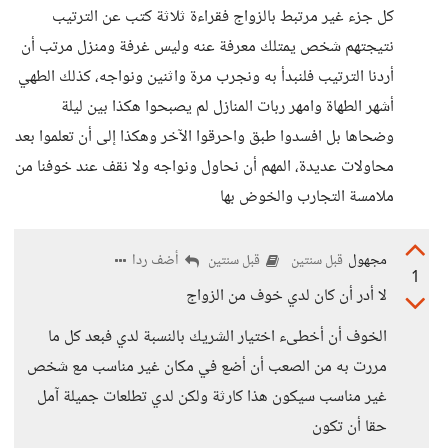
كل جزء غير مرتبط بالزواج فقراءة ثلاثة كتب عن الترتيب
نتيجتهم شخص يمتلك معرفة عنه وليس غرفة ومنزل مرتب أن
أردنا الترتيب فلنبدأ به ونجرب مرة واثنين ونواجه، كذلك الطهي
أشهر الطهاة وامهر ربات المنازل لم يصبحوا هكذا بين ليلة
وضحاها بل افسدوا طبق واحرقوا الآخر وهكذا إلى أن تعلموا بعد
محاولات عديدة، المهم أن نحاول ونواجه ولا نقف عند خوفنا من
ملامسة التجارب والخوض بها
مجهول
أضف ردا
قبل سنتين
قبل سنتين
1
لا أدر أن كان لدي خوف من الزواج
الخوف أن أخطىء اختيار الشريك بالنسبة لدي فبعد كل ما
مررت به من الصعب أن أضع في مكان غير مناسب مع شخص
غير مناسب سيكون هذا كارثة ولكن لدي تطلعات جميلة آمل
حقا أن تكون