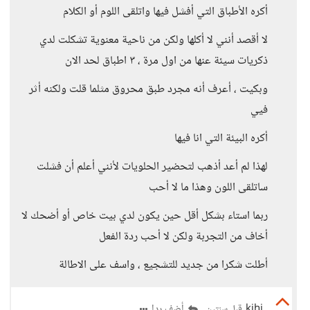
أكره الأطباق التي أفشل فيها واتلقى اللوم أو الكلام
لا أقصد أنني لا أكلها ولكن من ناحية معنوية تشكلت لدي
ذكريات سيئة عنها من اول مرة ، ٣ اطباق لحد الان
وبكيت ، أعرف أنه مجرد طبق محروق مثلما قلت ولكنه أثر
فيي
أكره البيئة التي انا فيها
لهذا لم أعد أذهب لتحضير الحلويات لأنني أعلم أن فشلت
ساتلقى اللون وهذا ما لا أحب
ربما استاء بشكل أقل حين يكون لدي بيت خاص أو أضحك لا
أخاف من التجربة ولكن لا أحب ردة الفعل
أطلت شكرا من جديد للتشجيع ، واسف على الاطالة
kjhj
أضف ردا
قبل سنتين