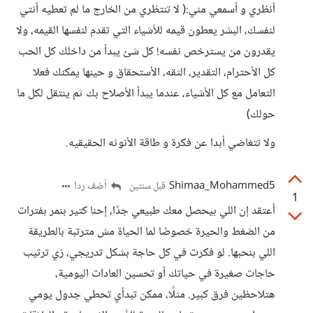
أنظري و أسمعي مني:( لا تنتظري من الخارج ما لم تعطيه أنتي
لنفسك، البشر يعطون قيمه للأشياء التي تقدم لنفسها القيمه، ولا
يقدرون من يسترخص نفسه! كل شئ يبدأ من داخلك كل الحب
كل الأحترام، التقدير، الثقه، الأستحقاق و حينها يمكنك فعلا
التعامل مع كل الأشياء، عندما يبدأ الأصلاح بك ثم ينتقل لكل ما
حولك)
ولا تتغاضي أبدا عن فكرة و طاقة الأنوثه الحقيقيه.
Shimaa_Mohammed5
أضف ردا
قبل سنتين
1
أعتقد إن اللي بيحصل معك طبيعي جدًا، إحنا كتير بنمر بفترات
من الضغط والحيرة خصوصًا لما الحياة مش مترتبة بالطريقة
اللي بنحبها. لو فكرت في كل حاجة بشكل تدريجي، زي ترتيب
حاجات صغيرة في حياتك أو تحسين العادات اليومية،
هتلاحظين فرق كبير. مثلًا، ممكن تبدأي تحطي جدول يومي