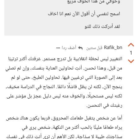
وخوفي من هذا الخوف مريع
اسمح لنفسي أن أقول الآن نعم انا اخاف
لقد أدركت ذلك للتو
Rafik_bn
أضف ردا
قبل سنتين
1
التغيير ليس لحظة انقلابية بل تدرج مستمر. غرفتك أكثر ترتيبًا
من قبل، وهذا تحسن. أنتِ تحاولين العناية بنفسك، وإن لم تصلي
بعد إلى الصورة التي ترغبين فيها. تحاولين الطبخ، حتى لو لم
ينجح الآن، لكنه لن يظل فاشلًا دائمًا. النجاح في الدراسة مخيف،
لكنه ليس مستحيلًا، والخوف منه ليس دليل عجز بل مؤشر على
رغبتك في التحسن.
أما عن شخص يتقبل طعامك المحروق، فربما يكون هناك شخص
يراه طعامًا مليئًا بالحب أكثر من النكهة، شخص يرى في
سذاجتك طيبة لا سذاجة، لكن الأهم أن تري أنتِ ذلك في نفسك