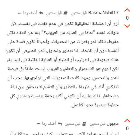
BasmaNabil17
أضف ردا
قبل سنتين
قبل سنتين
0
أرى أن المشكلة الحقيقية تكمن في عدم ثقتك في نفسك، لأن
سؤالك نفسه "لماذا بي العديد من العيوب؟" ينم عن انتقاد ذاتي
مفرط، فكلنا نمر بفترات من التحديات، وأحياناً نكون قساة على
أنفسنا دون أن نلاحظ أننا نتطور ونحاول، فمن الطبيعي أن تكون
هناك صعوبة في الترتيب أو الطبخ أو العناية الذاتية في البداية،
لكن المهم هو الاستمرار والتعلم، والعيوب ليست عائقاً بل فرصة
للنمو والتحسن، ومهما كانت الصعوبات التي تواجهينها، يجب أن
تتذكري أنك في طريقك للتطور وأن التقدم لا يتحقق بين ليلة
وضحاها، لذلك عليكِ أن تكوني أكثر رحمة بنفسك وتقدري كل
خطوة صغيرة نحو الأفضل.
مجهول
أضف ردا
قبل سنتين
قبل سنتين
0
ابدأي اليوم بقراءة الكتب وستتعلمين كيف تواجهي مشاكلك أو