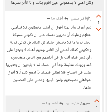
ولكن اهلي لا يدعموني حين اقوم بذلك وانا اتأثر بسرعة
kjhj
أضف ردا
قبل سنتين
1
نعم أعرف وأنا بهذا أقول أن أهلك مخطئون فلا تبتأسي
لفعلهم وعليك أن تدربين نفسك على أن تكوني سميكة
الجلد نوعا ما فلا يخدش جلدك كل انتقاد بل كوني قوية
ولتكوني كذلك أعلمي أن الناس ومنهم أهلك لا يثبتوا على
رأي ليس فيك أنت بل في أنفسهم هم. الناس متغيرون؛
فقد يرونك عظيمة جداً في المساء ثم لا يلبثون أن يتغيروا
عليك في الصباح فلا تعلقي قيمتك بآراءهم كثيراً. لا أقول
تتجاهلي نصيحتهم ولمن اقبليها وعملي على التحسين
عليها.
مجهول
أضف ردا
قبل سنتين
1