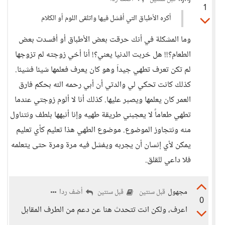
1
أكره الأطباق التي أفشل فيها واتلقى اللوم أو الكلام
وما المشكلة في أنك حرقت بعض الأطباق أو أفسدت بعض
الطعام؟!! هل خربت الدنيا يعني؟! أنا أخي زوجته لم تزوجها
لم تكن تعرف تطهي جيداَ وهو كان يعرف فعلمها شيئا فشيئا.
كذلك كانت تحكي لي والدتي أن أبي رحمه الله بحكم فارق
العمر كان يعلمها ويصبر عليها. كذلك أنا لا ألوم زوجتي عندما
تطهي طعاماً لا يعجبني طريقة طهيه وإنا أنبهها بلطف ونتناول
منه ونتجاوز الموضوع. موضوع الطهي هذا تعليم كأي تعليم
يمكن لأي إنسان أن يجربه ويفشل فيه مرة ومرة حتى يتعلمه
فلا داعي للقلق.
مجهول
أضف ردا
قبل سنتين
قبل سنتين
0
اعرف، ولكن انت تتحدث هنا عن دعم من الطرف المقابل