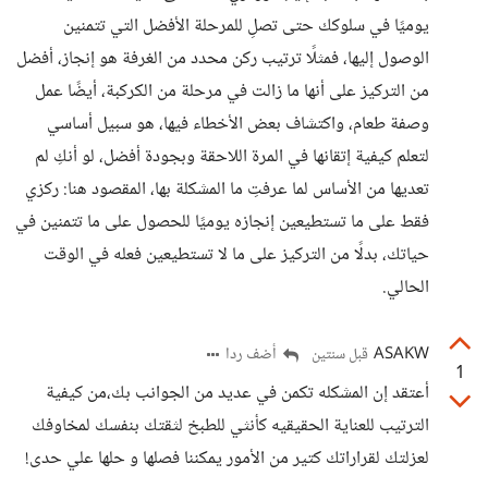
يوميًا في سلوكك حتى تصلِ للمرحلة الأفضل التي تتمنين
الوصول إليها، فمثلًا ترتيب ركن محدد من الغرفة هو إنجاز، أفضل
من التركيز على أنها ما زالت في مرحلة من الكركبة، أيضًا عمل
وصفة طعام، واكتشاف بعض الأخطاء فيها، هو سبيل أساسي
لتعلم كيفية إتقانها في المرة اللاحقة وبجودة أفضل، لو أنكِ لم
تعديها من الأساس لما عرفتِ ما المشكلة بها، المقصود هنا: ركزي
فقط على ما تستطيعين إنجازه يوميًا للحصول على ما تتمنين في
حياتك، بدلًا من التركيز على ما لا تستطيعين فعله في الوقت
الحالي.
ASAKW
أضف ردا
قبل سنتين
1
أعتقد إن المشكله تكمن في عديد من الجوانب بك،من كيفية
الترتيب للعناية الحقيقيه كأنثي للطبخ لثقتك بنفسك لمخاوفك
لعزلتك لقراراتك كتير من الأمور يمكننا فصلها و حلها علي حدى!