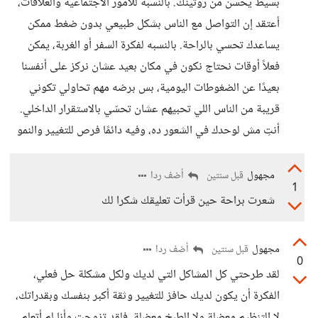
بسيط يحسن من روتينك. بالنسبة للأمور الاجتماعية والعلاقات،
أعتقد إن التواصل مع الناس بشكل طبيعي بدون ضغط ممكن
يساعدك تحسي بالراحة. بالنسبه لفكرة السفر أو الغربة، يمكن
فعلاً أوقات نحتاج نكون في مكان بعيد عشان نركز على أنفسنا
بعيدًا عن الضغوطات اليومية، بس برضه مهم تحاولي تكوني
قريبة من الناس اللي تحبيهم عشان تحسّي بالاستقرار الداخلي.
أنتِ مش لوحدك في الشعور ده، وفيه دائمًا فرص للتغيير والنمو
مجهول
أضف ردا
قبل سنتين
1
شعرت براحة حين قرأت تعليقك شكرا لك
مجهول
أضف ردا
قبل سنتين
0
لقد طرحتي كل المشاكل التي لديك ولكل مشكلة حل فعلي،
الفكرة أن يكون لديك حافز للتغيير وثقة أكبر بنفسك وبقدراتك،
لا التنظيم معضلة ولا الطبخ معضلة، فلقد تزوجت وأنا لم أتعلم