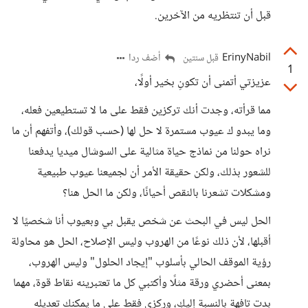
قبل أن تنتظريه من الآخرين.
ErinyNabil
أضف ردا
قبل سنتين
1
عزيزتي أتمنى أن تكونِ بخير أولًا،
مما قرأته، وجدت أنك تركزين فقط على ما لا تستطيعين فعله،
وما يبدو ك عيوب مستمرة لا حل لها (حسب قولك)، وأتفهم أن ما
نراه حولنا من نماذج حياة مثالية على السوشال ميديا يدفعنا
للشعور بذلك، ولكن حقيقة الأمر أن لجميعنا عيوب طبيعية
ومشكلات تشعرنا بالنقص أحيانًا، ولكن ما الحل هنا؟
الحل ليس في البحث عن شخص يقبل بي وبعيوب أنا شخصيًا لا
أقبلها، لأن ذلك نوعًا من الهروب وليس الإصلاح، الحل هو محاولة
رؤية الموقف الحالي بأسلوب "إيجاد الحلول" وليس الهروب،
بمعنى أحضري ورقة مثلًا وأكتبي كل ما تعتبرينه نقاط قوة، مهما
بدت تافهة بالنسبة إليكِ، وركزي فقط على ما يمكنك تعديله