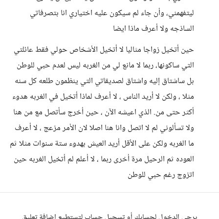
ليتفهمني، وأن جاء لم سيكون عليه اختياري انا بتصرفاتي
الساذجه ولا أعرف ماذا ايضا
حين أتخيل زواجا مثاليا لا أتخيل الأشخاص حولي فقط عائلتي
التي ساكونها، ربما لا مانع لي من الغربه ليس لعدم حبي للوطن
بل ساشتاق إليه واشتاق لصديقاتي التي ينظمون طلعه كل سنه
مثلا ، ولكن لا أريد الناس ، لا أعرف لماذا أتخيل في الغربه هدوء
أكثر حتى من. الذي اعيشه الآن ، حين أخرج سأتصل مع من هنا
ولا تسألوني لم لا اتصل وانا هنا اصلا لان الأمر مزعج ، لا أعرف
ما الغربه ولكن على الأقل أريد العيش بهدوء ستة سنوات مثلا ثم
العوده ثم الرحيل مرة أخرى ربما ، لا أعلم لم أتخيل الغربه حين
اتزوج رغم حبي للوطن
يرجى الدخول لحسابك أو تسجيل حساب لتستطيع إضافة تعليق