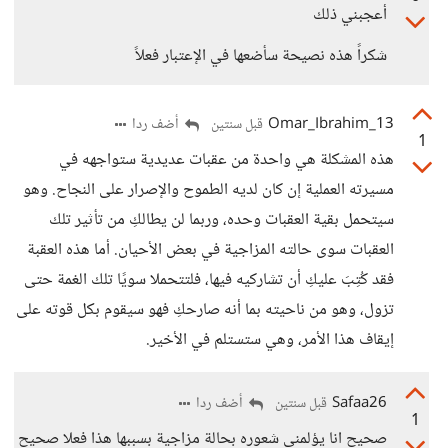
أعجبني ذلك
شكراً هذه نصيحة سأضعها في الإعتبار فعلاً
13_Omar_Ibrahim
أضف ردا
قبل سنتين
1
هذه المشكلة هي واحدة من عقبات عديدية ستواجهه في
مسيرته العملية إن كان لديه الطموح والإصرار على النجاح. وهو
سيتحمل بقية العقبات وحده، وربما لن يطالكِ من تأثير تلك
العقبات سوى حالته المزاجية في بعض الأحيان. أما هذه العقبة
فقد كُتِبَ عليكِ أن تشاركيه فيها، فلتتحملا سويًا تلك الغمة حتى
تزول، وهو من ناحيته بما أنه صارحكِ فهو سيقوم بكل قوته على
إيقاف هذا الأمر، وهي ستستلم في الأخير.
Safaa26
أضف ردا
قبل سنتين
1
صحيح انا يؤلمني شعوره بحالة مزاجية بسببها هذا فعلا صحيح