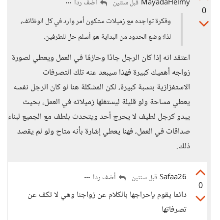
MayadaHelmy
أضف ردا
قبل سنتين
0
وفكرة تواجده مع زميلات ستكون أمر وارد في كل الوظائف،
لذا؛ وضع الحدود من البداية هو أسلم حل للطرفين.
اعتقد انه إذا كان الرجل جادًا وحازمًا في العمل ويعطي لصورة
زواجه أهميك كبيرة فهذا سيبعد عنه تلك التصرفات
الاستفزازية بنسبة كبيرة، لكن المشكلة هنا لو كان الرجل نفسه
يعطي مساحة ولو قليلة ليستغلها زميلاته في العمل، بحيث
يبدو كرجل لطيف لا يحرج أحد ويتحدث بلطف مع الجميع لبناء
صداقات في العمل، فهنا يعطي إشارة بأنه متاح ولو لم يقصد
ذلك.
Safaa26
أضف ردا
قبل سنتين
0
دائما يقوم بإحراجها بالكلام عن زواجنا وهي لا تكف عن
تصرفاتها