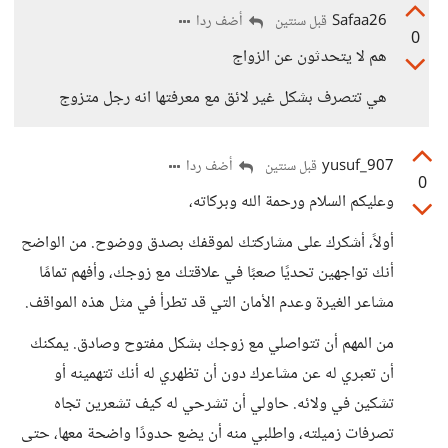
Safaa26
أضف ردا
قبل سنتين
0
هم لا يتحدثون عن الزواج
هي تتصرف بشكل غير لائق مع معرفتها انه رجل متزوج
yusuf_907
أضف ردا
قبل سنتين
0
وعليكم السلام ورحمة الله وبركاته،
أولاً، أشكرك على مشاركتك لموقفك بصدق ووضوح. من الواضح
أنك تواجهين تحديًا صعبًا في علاقتك مع زوجك، وأفهم تمامًا
مشاعر الغيرة وعدم الأمان التي قد تطرأ في مثل هذه المواقف.
من المهم أن تتواصلي مع زوجك بشكل مفتوح وصادق. يمكنك
أن تعبري له عن مشاعرك دون أن تظهري له أنك تتهمينه أو
تشكين في ولائه. حاولي أن تشرحي له كيف تشعرين تجاه
تصرفات زميلته، واطلبي منه أن يضع حدودًا واضحة معها، حتى