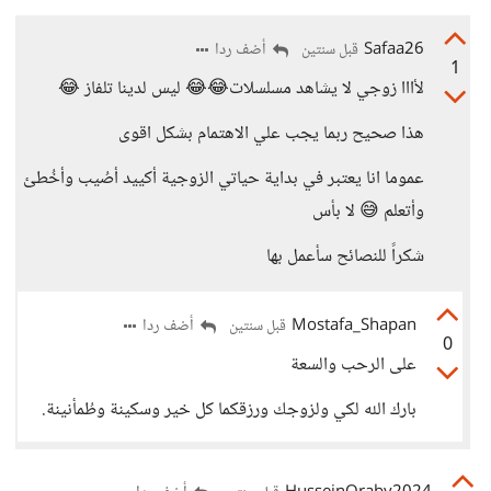
Safaa26
أضف ردا
قبل سنتين
1
لأااا زوجي لا يشاهد مسلسلات😂😂 ليس لدينا تلفاز 😂
هذا صحيح ربما يجب علي الاهتمام بشكل اقوى
عموما انا يعتبر في بداية حياتي الزوجية أكييد أصُيب وأخُطئ
وأتعلم 😅 لا بأس
شكراً للنصائح سأعمل بها
Mostafa_Shapan
أضف ردا
قبل سنتين
0
على الرحب والسعة
بارك الله لكي ولزوجك ورزقكما كل خير وسكينة وطُمأنينة.