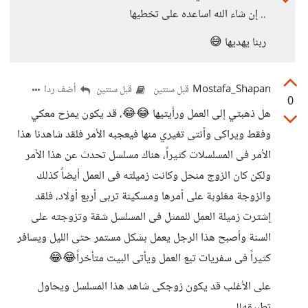
.. إن شاء الله اساعده على تخطيها
ربنا يهديها 😅
Mostafa_Shapan
أضف ردا
قبل سنتين
قبل سنتين
0
هل ذهبتي إلى العمل ورأيتيها 😂😂، قد يكون يمزح معكي
وفقط ويراكى وأنتى تغيري منها فيعجبه الأمر فلقد شاهدنا هذا
الأمر فى المسلسلات كثيراً، هناك مسلسل تحدث عن هذا الأمر
ولكن كان الزوج منحل وكانت زميلته فى العمل أيضاً كذلك
والزوجة مغلوبة على أمرها ومسكينة تربى أربع أولاد، فلقد
إشترت زميلة العمل للممثل فى المسلسل شقة وتزوجته على
السنة وأصبح هذا الرجل يعمل بشكل مستمر حتى الليل ويسافر
كثيراً فى سفريات تبع العمل ويأتى البيت متأخراً😂😂
على الأغلب قد يكون زوجكى شاهد هذا المسلسل ويحاول
تطبيقه!!