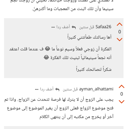
لا تفسدي على نفسك وزوجك حياتكما، تخيلي أن زوجك نجم
سينيما وأن تلك البنت من المعجبات وما أكثرهنّ.
Safaa26
أضف ردا
قبل سنتين
0
أها رسالتك طمأنتني كثيراً
الفكرة أن زوجي فعلاً وسيم نوعاً ما 😂 ف عندما قلت اعتقد
أنه نجماً سينيمائياً تبنيت تلك الفكرة 😂
شكراً لنصائحك كثيراً
ayman_alhattami
أضف ردا
قبل سنتين
0
يجب على الزوج أن لا يترك لها فرصة تتحدث عن الزواج. واذا تم
فتح موضوع الزواج فعلى الزوج أن يغير الموضوع إلى موضوع
آخر أو يخرج من مكتبه إلى أن ينتهى الكلام