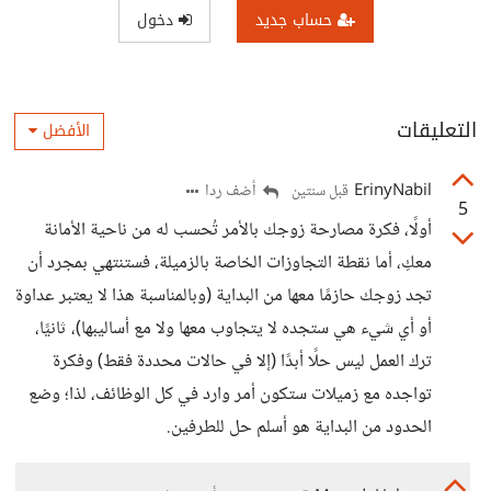
حساب جديد
دخول
التعليقات
الأفضل
ErinyNabil
أضف ردا
قبل سنتين
5
أولًا، فكرة مصارحة زوجك بالأمر تُحسب له من ناحية الأمانة
معكِ، أما نقطة التجاوزات الخاصة بالزميلة، فستنتهي بمجرد أن
تجد زوجك حازمًا معها من البداية (وبالمناسبة هذا لا يعتبر عداوة
أو أي شيء هي ستجده لا يتجاوب معها ولا مع أساليبها)، ثانيًا،
ترك العمل ليس حلًا أبدًا (إلا في حالات محددة فقط) وفكرة
تواجده مع زميلات ستكون أمر وارد في كل الوظائف، لذا؛ وضع
الحدود من البداية هو أسلم حل للطرفين.