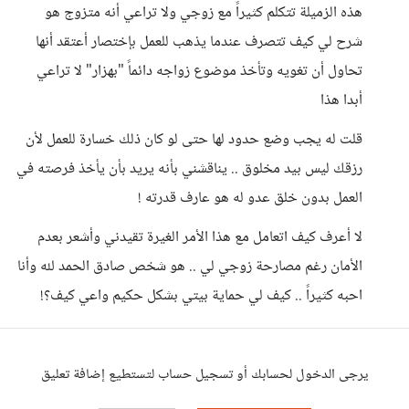
هذه الزميلة تتكلم كثيراً مع زوجي ولا تراعي أنه متزوج هو
شرح لي كيف تتصرف عندما يذهب للعمل بإختصار أعتقد أنها
تحاول أن تغويه وتأخذ موضوع زواجه دائماً "بهزار" لا تراعي
أبدا هذا
قلت له يجب وضع حدود لها حتى لو كان ذلك خسارة للعمل لأن
رزقك ليس بيد مخلوق .. يناقشني بأنه يريد بأن يأخذ فرصته في
العمل بدون خلق عدو له هو عارف قدرته !
لا أعرف كيف اتعامل مع هذا الأمر الغيرة تقيدني وأشعر بعدم
الأمان رغم مصارحة زوجي لي .. هو شخص صادق الحمد لله وأنا
احبه كثيراً .. كيف لي حماية بيتي بشكل حكيم واعي كيف؟!
يرجى الدخول لحسابك أو تسجيل حساب لتستطيع إضافة تعليق