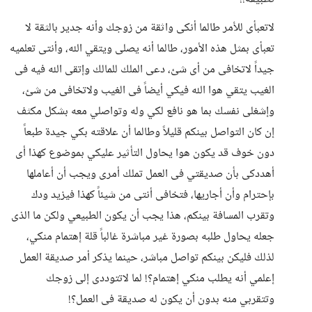
لاتعبأى للأمر طالما أنكى واثقة من زوجك وأنه جدير بالثقة لا
تعبأى بمثل هذه الأمور، طالما أنه يصلى ويتقي الله، وأنتى تعلميه
جيداً لاتخافى من أى شئ، دعى الملك للمالك وإتقى الله فيه فى
الغيب يتقي هوا الله فيكي أيضاً فى الغيب ولاتخافى من شئ،
وإشغلى نفسك بما هو نافع لكي وله وتواصلي معه بشكل مكثف
إن كان التواصل بينكم قليلاً وطالما أن علاقته بكي جيدة طبعاً
دون خوف قد يكون هوا يحاول التأثير عليكي بموضوع كهذا أى
أهددكى بأن صديقتي فى العمل تملك أمرى ويجب أن أعاملها
بإحترام وأن أجاريها، فتخافى أنتى من شيئاً كهذا فيزيد ودك
وتقرب المسافة بينكم، هذا يجب أن يكون الطبيعي ولكن ما الذى
جعله يحاول طلبه بصورة غير مباشرة غالباً قلة إهتمام منكي،
لذلك فليكن بينكم تواصل مباشر، حينما يذكر أمر صديقة العمل
إعلمي أنه يطلب منكي إهتمام؟! لما لاتتوددى إلى زوجك
وتتقربي منه بدون أن يكون له صديقة فى العمل؟!