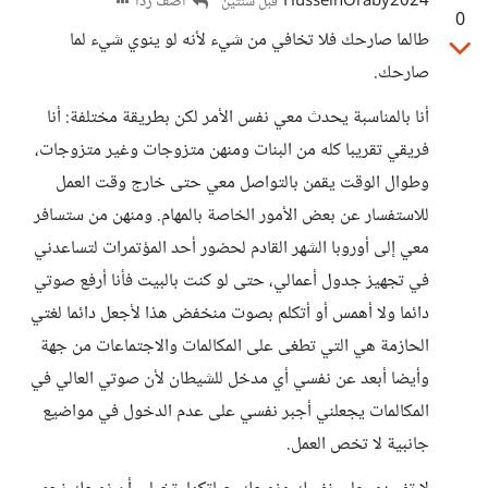
HusseinOraby2024
أضف ردا
قبل سنتين
0
طالما صارحك فلا تخافي من شيء لأنه لو ينوي شيء لما
صارحك.
أنا بالمناسبة يحدث معي نفس الأمر لكن بطريقة مختلفة: أنا
فريقي تقريبا كله من البنات ومنهن متزوجات وغير متزوجات،
وطوال الوقت يقمن بالتواصل معي حتى خارج وقت العمل
للاستفسار عن بعض الأمور الخاصة بالمهام. ومنهن من ستسافر
معي إلى أوروبا الشهر القادم لحضور أحد المؤتمرات لتساعدني
في تجهيز جدول أعمالي، حتى لو كنت بالبيت فأنا أرفع صوتي
دائما ولا أهمس أو أتكلم بصوت منخفض هذا لأجعل دائما لغتي
الحازمة هي التي تطغى على المكالمات والاجتماعات من جهة
وأيضا أبعد عن نفسي أي مدخل للشيطان لأن صوتي العالي في
المكالمات يجعلني أجبر نفسي على عدم الدخول في مواضيع
جانبية لا تخص العمل.