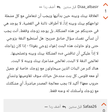
Diaa_albasir
أضف ردا
قبل سنتين
1
العلاقة بينك وبينه حين بدأتيها ويجب أن تتعاملي مع كل مشملة
تواحهكم بينك وبينه إذاً، لا أطراف ثالثة في القضية، لا يوجد هي
في حديثكم عن هذه المشكلة، بل يوجد زوجك وفقط، أنت يجب
أن تسألي نفسك سؤال صادق صريح: هل أستطيع الثقة بزوجي
حتى ولو حاولت هذه البنت إغواء زوجي بقوة؟ - إذا كان زواجك
لا إذاً عليكي أن تناقشي هءه المشكلة بينك وبينه وتصلحينها،
تعالجي الثقة لا البنت، تعالجي مشاعرك بينك وبينه لا البنت،
هناك كثر من البنات الذين سيحاولون مع زوجك خاصة لو جميل
أو معه فلوس، كل بنت ستدخل حياتك سوف تقاومينها وتنشأي
حروب معها؟ أكيد لا! بجب معالجة المصدر مباشرةً، أي مشكلتك
مع زوجك وأسئلتك له وعنه فقط.
Safaa26
أضف ردا
قبل سنتين
0