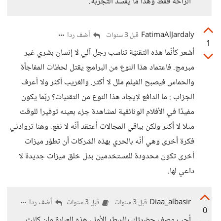
الراحة فقط وهذا ما يفسد التجربة.
FatimaAlJardaly
أضف ردا
قبل 3 سنوات
1
أشعر كأنّما هذه التقنيّة تناسب رجل آلي لا إنسان بشري غير
مبرمج. فاعتماد هذا النوع من البرامج يقتل لحظات المفاجأة
والحماس فيصبح الفيلم ملل لا أكثر. والغريب أكثر ولا أعرف
الجزاب : ما الدافع لإيجاد هذا النوع من التقنيات؟ ربّما يكون
مفيدًا في الأفلام الوثائقية لمشاهدة جزء بعينه توفيرا للوقت
مثلا لا أكثر ولكن بباقي المجالات أعتقد أنّه لا نفع. وهنا تروادني
فكرة أخرى وهي أنّه بالحري بهذه الشركات أن تطوّر ميزات
أخرى تكون محدودة للمستخدمين بدل خلق ميزات جديدة لا
داعي لها.
Diaa_albasir
أضف ردا
قبل 3 سنوات
قبل 3 سنوات
0
أحب وصف حضرتك بالسطر الأول، هذه العبارة وإن كانت