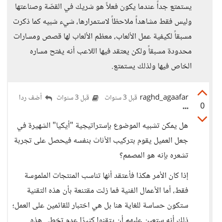
يستمتع جداً عندما يكون فعلاً هو شريك في القصّة وصناعتها
وليس فقط مشاهداً ملاحظاً لاستمرارها، شيء شبيه كما ذكرت
مسبقاً لكيفية عمل الألعاب، معظم الألعاب لها قصص ومسارات
محدودة مسبقاً ولكن يعتقد فيها اللاعب أنه يفتح مساره
الخاص فيها ولذلك يستمتع.
raghd_agaafar
أضف ردا
قبل 3 سنوات
قبل 3 سنوات
0
هل يمكن تشبيه الموضوع بإستراتيجية "أيكيا" الشهيرة في
جعل العميل يقوم بتركيب الأثاث بنفسه فيحصل على تجربة
تشعره بإنه هو المصمم؟
إذا كان الأمر هكذا فأعتقد أنها تناسب المنتجات الملموسة
فقط، أما الأعمال الفنية فما زلت مقتنعة بأن هذه التقنية
ستكون حساسة للغاية هنا بل هي اختبار للقائمين على العمل؛
ذلك أنه ستعين عليهم أن يتقنوا كثيرًا عدم تخطي هذه