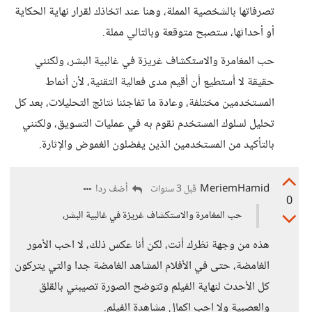
تصرفاتها بالشخصية المملة، وهنا عند اتخاذك لقرار نهاية الحكاية
أو أحداثها، ستصبح متوقعة وبالتالي مملة.
حب المغامرة والاستكشاف غريزة في غالبية البشر، ولكنني
حقيقة لا أستطيع أن أقيم مدى فعالية التقنية، لأن أنماط
المستخدمين مختلفة، وعادة ما تفاجئنا نتائج التحليلات، بعد كل
تحليل لسلوك المستخدم نقوم به في عمليات التسويق، ولكنني
بالتأكيد من المستخدمين الذين يفضلون الغموض والإثارة.
MeriemHamid
أضف ردا
قبل 3 سنوات
0
حب المغامرة والاستكشاف غريزة في غالبية البشر،
هذه من وجهة نظرك أنت، لكن أنا عكس ذلك، لا احب الأمور
الغامضة، حتى في الأفلام المشاهد الغامضة جدا والتي يتركون
كل الأحدث لنهاية الفيلم وتتوضح الصورة تصيبني بالقلق
والعصبية ولا احب اكمال مشاهدة الفيلم.