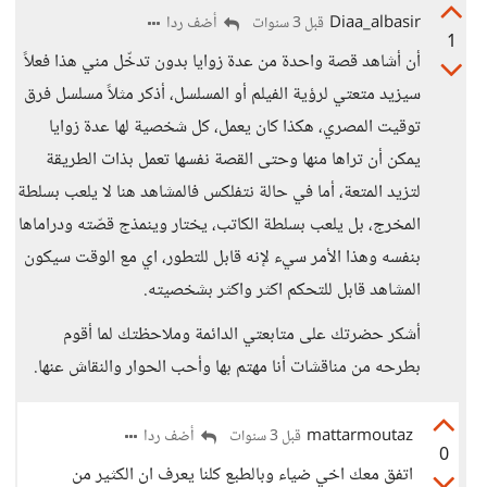
Diaa_albasir
أضف ردا
قبل 3 سنوات
1
أن أشاهد قصة واحدة من عدة زوايا بدون تدخّل مني هذا فعلاً
سيزيد متعتي لرؤية الفيلم أو المسلسل، أذكر مثلاً مسلسل فرق
توقيت المصري، هكذا كان يعمل، كل شخصية لها عدة زوايا
يمكن أن تراها منها وحتى القصة نفسها تعمل بذات الطريقة
لتزيد المتعة، أما في حالة نتفلكس فالمشاهد هنا لا يلعب بسلطة
المخرج، بل يلعب بسلطة الكاتب، يختار وينمذج قصّته ودراماها
بنفسه وهذا الأمر سيء لإنه قابل للتطور، اي مع الوقت سيكون
المشاهد قابل للتحكم اكثر واكثر بشخصيته.
أشكر حضرتك على متابعتي الدائمة وملاحظتك لما أقوم
بطرحه من مناقشات أنا مهتم بها وأحب الحوار والنقاش عنها.
mattarmoutaz
أضف ردا
قبل 3 سنوات
0
اتفق معك اخي ضياء وبالطبع كلنا يعرف ان الكثير من