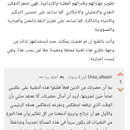
تطوير مهاراتهم وقدراتهم العقلية والإبداعية. فهي تحفز التفكير
النقدي والتحليلي والابتكاري. كما تساعد على تحسين التركيز
والانتباه والذاكرة. كما تساعد على تعزيز الثقة بالنفس والمبادرة
والمسؤولية.
وأنت بالطبع إن لم تعجبك يمكنك عدم استخدامها، لذلك من
وجهة نظري هذه تقنية ممتعة ومفيدة حقا لمن يحب هذا، وهي
ليست اجبارية.
Diaa_albasir
أضف ردا
قبل 3 سنوات
1
بما أن حضرتك من الذين فعلاً فضّلوا هذه التقنية على عكسي
تماماً حين تجربتها، أريد أن أسأل حضرتك، ألا تعتقد مثلي بأن
الوقت الذي نرفعه لنتفلكس ونفرغه لنتفلكس هدفه الرئيسي
والأول هو أن نرتاح ونريح أدمغتنا من كل تفكير وأن هذا النوع
من التقنيات قد يكون سيئاً في هذه المسألة تحديداً وضاغطاً