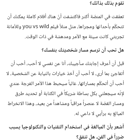
تقوم بذلك بذاتك؟
تعمّقت في المنصّة أكثر فاكتشفت أنّ هناك أفلام كاملة يمكنك أن
تتحكّم بأحداثها ومجراها، مثل مثلاً فيلم you vs wild وللأمانة
تجربتي كانت سيئة مع الأمر ومدهشة في ذات الوقت.
هل تحب أن ترسم مسار شخصيّتك بنفسك؟
قبل أن أعرف إجابتك سأجيبك، أنا عن نفسي لا أحب، أحب أن
أتفاجئ بما أرى، لا أحب أن آخذ خيارات بالنيابة عن الشخصية، لا
أحب أن أتحكّم بمساراتها، غالباً سيحبط هذا الأمر الفرجة عندي
لإنّه سيجعلني بكل بساطة شريكاً في الكتابة أو تحديد طرق
ومسار القصّة لا عنصراً مراقباً ومشاهداً من بعيد، وهذا الانخراط
المبالغ به برأيي لا داعي له.
أشعر بأنّ المبالغة في استخدام التقنيات والتكنولوجيا يسبب
ضرراً في الفن، هل تتفق؟