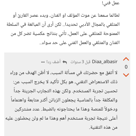
عمل فني!
لطالما سمعنا عن موت المؤلف او الفنان، وبدء عصر القارئ أو
المتلقي بالمجال الأدبي تحديدا.. لكن أرى أن المبالغة في السلطة
الممنوحة للمتلقي على العمل، تأتي بنتائج عكسية تضر كل من
الفنان والمتلقي والعمل الفني على حد سواء..
Diaa_albasir
أضف ردا
قبل 3 سنوات
0
لا أتفق مع حضرتك في مسألة السبب، لا أظن الهدف من وراء
ذلك الاستعراض التقني، هو بكل تأكيد لا يخرج السبب عن:
تحسين تجربة المستخدم. ولكن بهذه التجارب الجريئة جداً
والمكلفة جداً بالمناسبة يجعلون الزبائن أكثر متابعةً واهتماماً
ودخولاً للمنصة وهذا ما يحتاجونه بالضبط. عدد مشتركين
أعلى نتيجة تجربة مستخدم أهم وهذا ما لم ولن يحصّلون عليه
من هذه التقنية.