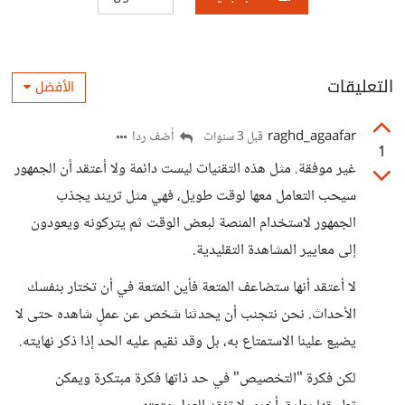
التعليقات
الأفضل
raghd_agaafar
أضف ردا
قبل 3 سنوات
1
غير موفقة. مثل هذه التقنيات ليست دائمة ولا أعتقد أن الجمهور
سيحب التعامل معها لوقت طويل، فهي مثل تريند يجذب
الجمهور لاستخدام المنصة لبعض الوقت ثم يتركونه ويعودون
إلى معايير المشاهدة التقليدية.
لا أعتقد أنها ستضاعف المتعة فأين المتعة في أن تختار بنفسك
الأحداث. نحن نتجنب أن يحدثنا شخص عن عملٍ شاهده حتى لا
يضيع علينا الاستمتاع به، بل وقد نقيم عليه الحد إذا ذكر نهايته.
لكن فكرة "التخصيص" في حد ذاتها فكرة مبتكرة ويمكن