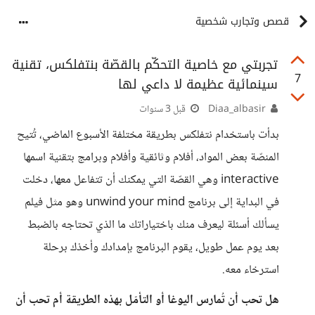
قصص وتجارب شخصية
تجربتي مع خاصية التحكّم بالقصّة بنتفلكس، تقنية
7
سينمائية عظيمة لا داعي لها
Diaa_albasir
قبل 3 سنوات
بدأت باستخدام نتفلكس بطريقة مختلفة الأسبوع الماضي، تُتيح
المنصّة بعض المواد، أفلام وثائقية وأفلام وبرامج بتقنية اسمها
interactive وهي القصّة التي يمكنك أن تتفاعل معها، دخلت
في البداية إلى برنامج unwind your mind وهو مثل فيلم
يسألك أسئلة ليعرف منك باختياراتك ما الذي تحتاجه بالضبط
بعد يوم عمل طويل، يقوم البرنامج بإمدادك وأخذك برحلة
استرخاء معه.
هل تحب أن تُمارس اليوغا أو التأمّل بهذه الطريقة أم تحب أن