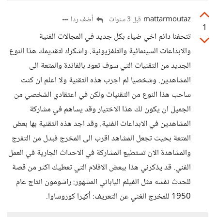
mattarmoutaz
أضف ردا
قبل 3 سنوات
1
تتحفنا دائم اخي ضياء بكل جديد في المجالات الفنية
والابداعات السينمائية والتلفزيونية. واشكرك لتقديمك هذا النوع
الجديد من التقنيات التي سوف تعود بالفائدة والمتعة الى
المشاهدين. وشخصيا لم اجرب هذه التقنية ولا اعلم ان كنت
ساحب هذا النوع من التقنيات ولكن في اعتقادي الشخصي من
الجميل ان يكون لك هذا الاختيار وقد يساهم في مشاركة
المشاهدين في الابداعات الفنية. وقد اجد هذه التقنية بها بعض
المتعة بحيث تجعل المشاهد اقرب الى المخرج فبدل من التفرج
والمشاهدة الان تستطيع المشاركة في الاحداث الجارية في العمل
الفني. قد يذكرني هذا ببعض الافلام التي تعطيك اكثر من قصة
للحدث نفسه مثل الفيلم الياباني المشهور: راشومون انتاج عام
1950 للمخرج الغني عن التعريف: أكيرا كوروساوا.