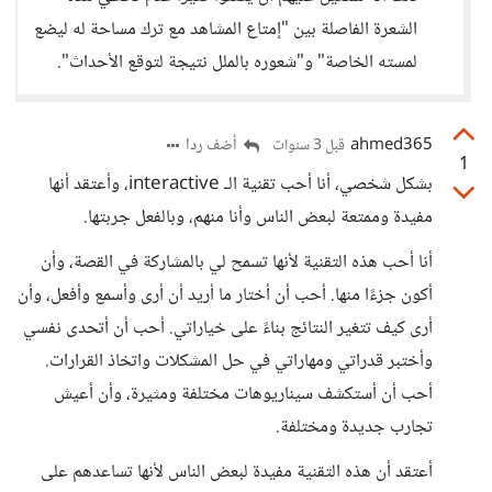
الشعرة الفاصلة بين "إمتاع المشاهد مع ترك مساحة له ليضع
لمسته الخاصة" و"شعوره بالملل نتيجة لتوقع الأحداث".
ahmed365
أضف ردا
قبل 3 سنوات
1
بشكل شخصي، أنا أحب تقنية الـ interactive، وأعتقد أنها
مفيدة وممتعة لبعض الناس وأنا منهم، وبالفعل جربتها.
أنا أحب هذه التقنية لأنها تسمح لي بالمشاركة في القصة، وأن
أكون جزءًا منها. أحب أن أختار ما أريد أن أرى وأسمع وأفعل، وأن
أرى كيف تتغير النتائج بناءً على خياراتي. أحب أن أتحدى نفسي
وأختبر قدراتي ومهاراتي في حل المشكلات واتخاذ القرارات.
أحب أن أستكشف سيناريوهات مختلفة ومثيرة، وأن أعيش
تجارب جديدة ومختلفة.
أعتقد أن هذه التقنية مفيدة لبعض الناس لأنها تساعدهم على