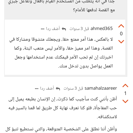
جداً في أنه يتطلّب من المستخدم القيام بأفعال وتفاعل جبري
مع القصة لدفعها للأمام؟
ahmed365
أضف ردا
قبل 3 سنوات
0
لا بالعكس، هذا أمر ممتع حقا، ويجعلك متشوقا ومشاركا في
القصة، وهذا امر مميز حقا، والأمر ليس متعب البتة، وكما
اخبرتك إن لم تحب الأمر فيمكنك عدم استخدامها وجعل
العمل يواصل بدون تدخل منك.
samahalzaareer
أضف ردا
قبل 3 سنوات
1
أظن بأنني كنت سأجيب كما ذكرت، إن الإنسان بطبعه يميل إلى
حب المفاجأة، فلو كنا نعرف نهاية كل طريق لما قمنا بالسير فيه
لاستكشافه.
وأظن أننا نطلق على الشخصية المتوقعة، والتي نستطيع تنبؤ كل