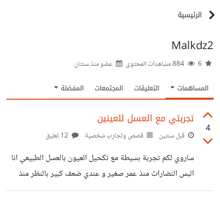
الرئيسية
Malkdz2
6
884 مشاهدات المحتوى
عضو منذ
سنتان
المساهمات
التعليقات
المجتمعات
المفضلة
تجربتي مع العسل للعينين
4
قبل سنتين
قصص وتجارب شخصية
12 تعليق
ساروي لكم تجربة بسيطة مع تكحيل العيون بالعسل الطبيعي انا
البس النضارات منذ عمر صغير و عندي ضعف كبير بالنظر منذ
اسبوع تقريبا جربت تكحيل العيون بالعسل الطبيعي و جنيت منها
نتائج ابهرني الصراحة مرضي لم يشفى لكن هنالك فرق واضح