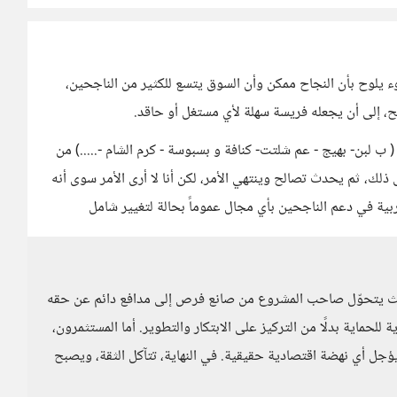
وء يلوح بأن النجاح ممكن وأن السوق يتسع للكثير من الناجحين،
، إلى أن يجعله فريسة سهلة لأي مستغل أو حاقد.
ب لبن- بهيج - عم شلتت- كنافة و بسبوسة - كرم الشام -.....) من
لك، ثم يحدث تصالح وينتهي الأمر، لكن أنا لا أرى الأمر سوى أنه
ية في دعم الناجحين بأي مجال عموماً بحالة لتغيير شامل
 حيث يتحوّل صاحب المشروع من صانع فرص إلى مدافع دائم عن حقه
ة للحماية بدلًا من التركيز على الابتكار والتطوير. أما المستثمرون،
ل أي نهضة اقتصادية حقيقية. في النهاية، تتآكل الثقة، ويصبح