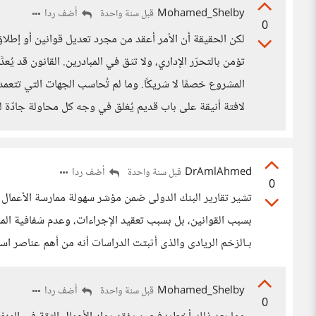
Mohamed_Shelby
أضف ردا
قبل سنة واحدة
0
لكن الحقيقة أن الأمر أعقد من مجرد تعديل قوانين أو إطلاق 
تؤمن بالتحرّر الإداري، ولا تثق في المبادرين. القانون قد ي
المشروع خصمًا لا شريكًا. وما لم تُحاسب الجهات التي تتعمد 
لافتة أنيقة على باب قديم يُغلق في وجه كل محاولة جادّة ل
DrAmlAhmed
أضف ردا
قبل سنة واحدة
0
تشير تقارير البنك الدولى ضمن مؤشر سهولة ممارسة الأعمال 
بسبب القوانين، بل بسبب تعقيد الإجراءات، وعدم شفافية المس
بـالزخم الريادى والذى أثبتت الدراسات أنه من أهم عناصر استم
Mohamed_Shelby
أضف ردا
قبل سنة واحدة
0