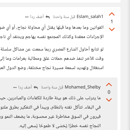
Eslam_salah1
أضف ردا
قبل سنة واحدة
1
القوانين وما بعدها وما قبلها يقتل أي محاولة نجاح، أو أي ض
الإجراءات معقدة وكذلك المجتمع نفسه يهاجم وينتقد أي ناجح
لو تتابع أحاول الشارع المصري ربما سمعت عن مشاكل سلسلة ( 
وقت للآخر تنفذ ضدهم حملات غلق ومطالبة بغرامات وما إلى ذ
استغلال وتهديد لسمعة مسيرة نجاح مختلفة، وضع الدول العرب
Mohamed_Shelby
أضف ردا
قبل سنة واحدة
0
ما يترتب على ذلك هو بيئة طاردة للكفاءات والمبادرين،
في البقاء. تتآكل ثقته بالنظام، ويبدأ في التفكير بطرق ملتوي
فيرون في السوق مخاطرة غير محسوبة، ما يضعف النمو ويؤج
النجاح نفسه خطرًا يُخشى لا طموحًا يُسعى إليه.