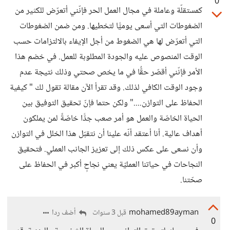
0
كمستقلّة وعاملة في مجال العمل الحر فإنّني أتعرّض للكثير من
الضغوطات التي أسعى يوميًّا لتخطيها. ومن ضمن الضغوطات
التي أتعرّض لها هي الضغوط من أجل الإيفاء بالالتزامات حسب
الوقت المنصوص عليه والجودة المطلوبة للعمل. في خضم هذا
الأمر فإنّني أقصّر حقُّا في ما يخص صحتي وذلك نتيجة عدم
وجود الوقت الكافي لذلك. وقد تقرأ الآن مقالة تقول لك " كيفية
الحفاظ على التوازن...." ولكن حتما فإنّ تحقيق التوفيق بين
الحياة الخاصّة والعمل هو أمر صعب جدًّا خاصّةً لمن يملكون
أهداف عالية. أنا أعتقد أنّه علينا أن نتقبّل هذا الخلل في التوازن
وأن نسعى على عكس ذلك إلى تعزيز الجانب العملي. فتحقيق
النجاحات في حياتنا العمليّة يعني نجاحٍ أكبر في الحفاظ على
صحّتنا.
mohamed89ayman
أضف ردا
قبل 3 سنوات
0