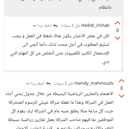
بانتظام
Hedidi_chihab
أضف ردا
قبل 3 سنوات
0
لكن في بعض الأحيان يكون هناك ضغط في العمل و يجب
تسليم المطلوب في أجل محدد لذلك دائما ألجئ الى
الإستعمال الكثير للكمبيوتر حتى أتخلص من كل المهام التي
لدي.
Hamdy_mahmouds
أضف ردا
قبل 3 سنوات
0
الاهتمام بالتمارين الرياضية البسيطة من خلال جدول زمني أثناء
العمل في الشركة وهذا ما تفعله شركة غيبلي للرسوم المتحركة
حيث كل ساعة مثلا يطلق منبه عام في الشركة ليك يقوم كل
الموظفين بما فيهم صاحب الشركة بعمل تمارين رياضية بسيطة
للظهر والأذرع ويحركون رقبتهم هي قريبة لتمارين الإحماء