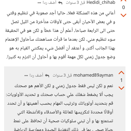
Hedidi_chihab
أضف ردا
قبل 3 سنوات
0
أعاني من هذه المشكلة فعلا، حاليا أجد صعوبة في تنظيم وقتي
و في بعض الأحيان أبقى حتى لأوقات متأخرة من الليل تصل
حتى الى الرابعة صباحا، أعلم أن هذا خطأ و لكن هو في الحقيقة
سوء تنظيم مني، لكن بعدما ما قرأت مساهمتك سأحاول الإهتمام
بهذا الجانب أكثر، و أعتقد أن أفضل شيء يمكنني القيام به هو
وضع جدول زمني لكل مهمة أقوم بها و أحاول أن التزم به كثيرا.
mohamed89ayman
أضف ردا
قبل 3 سنوات
1
نعم و لكن ليس فقط جدول زمني و لكن الأهم هو صحتك
يجب ألا يضغط شغلك علي حساب صحتك و تحديد الأولويات:
قم بتحديد أولوياتك وترتيب المهام بحسب أهميتها و أن تحدد
أوقاتًا محددة لتكريسها للعائلة والأصدقاء وللأنشطة التي
تستمتع بها و أن تبني سلوكيات صحية أن تحافظ على نمط
حياة صحي، بما في ذلك التغذية الجيدة وممارسة الرياضة