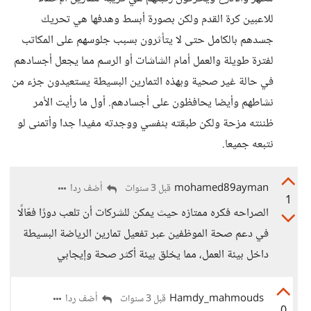
للاعبين كرة القدم ولكن بصورة أبسط وهدفها هي تحريك
جسدهم بالكامل حتى لا يتأثرون بسبب جلوسهم على المكاتب
لفترة طويلة والعمل أمام الشاشات أو الرسم مما يجعل أجسادهم
في حالة غير صحية وبهذه التمارين البسيطة يستعيدون جزء من
نشاطهم وأيضا يحافظون على أجسادهم. أول ما رأيت الأمر
ظننته مزحة ولكن طبقته بنفسي ووجدته مفيدا جدا وأتمنى لو
نتبعه جميعا.
mohamed89ayman
أضف ردا
قبل 3 سنوات
1
الصراحه فكره ممتازه حيث يمكن للشركات أن تلعب دورًا فعّالًا
في دعم صحة الموظفين عبر تفعيل تمارين الرياضة البسيطة
داخل بيئة العمل، مما يخلق بيئة أكثر صحة وإيجابي
Hamdy_mahmouds
أضف ردا
قبل 3 سنوات