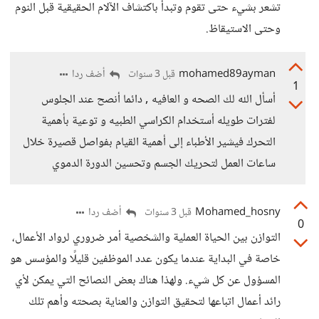
تشعر بشيء حتى تقوم وتبدأ باكتشاف الآلام الحقيقية قبل النوم
وحتى الاستيقاظ.
mohamed89ayman
أضف ردا
قبل 3 سنوات
1
أسأل الله لك الصحه و العافيه , دائما أنصح عند الجلوس
لفترات طويله أستخدام الكراسي الطبيه و توعية بأهمية
التحرك فيشير الأطباء إلى أهمية القيام بفواصل قصيرة خلال
ساعات العمل لتحريك الجسم وتحسين الدورة الدموي
Mohamed_hosny
أضف ردا
قبل 3 سنوات
0
التوازن بين الحياة العملية والشخصية أمر ضروري لرواد الأعمال،
خاصة في البداية عندما يكون عدد الموظفين قليلًا والمؤسس هو
المسؤول عن كل شيء. ولهذا هناك بعض النصائح التي يمكن لأي
رائد أعمال اتباعها لتحقيق التوازن والعناية بصحته وأهم تلك