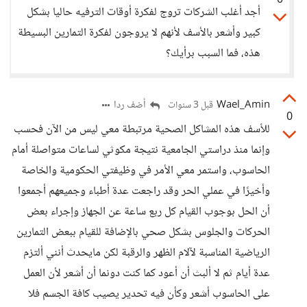
0
أجد أغلب الشركات تروج لفكرة أوقات الترفيه حاليا بشكل
كبير وأشعر بالأسف لأنهم لا يروجون لفكرة التمارين البسيطة
هذه، فما السبب برأيك؟
Wael_Amin
أضف ردا
قبل 3 سنوات
0
للأسف هذه المشاكل الصحية مرتبطة معي ليس من الآن فحسب
وإنما منذ دراستي الجامعية نتيجة مكوثي لساعات متواصلة أمام
الحاسوب، واستمر معي الأمر في وظيفتي الحكومية والخاصة
وأخيرًا في عملي الحر وقد راجعت عدة أطباء وجميعهم أجمعوا
أن الحل بوجوب القيام كل ربع ساعة عن الجهاز وإجراء بعض
الحركات والجلوس بشكل صحي بالإضافة للقيام ببعض التمارين
الرياضية المناسبة لآلام الظهر والرقبة لكن مايحدث أنني ألتزم
عدة أيام ثم لا ألبث أن أعود كما كنت دونما أن أشعر لأن العمل
على الحاسوب أشعر وكأن فيه تحدير يصيب كافة الجسم فلا