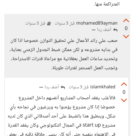
المتراكمة منها.
mohamed89ayman
قبل 3 سنوات
قبل 3 سنوات
0
أضف ردا
صعب علي رائد الأعمال علي تحقيق التوازن خصوصا اذا كان
في بدايه مشروعه و لكن ممكن ضبط الجدول الزمني بعناية،
وتحديد ساعات العمل بعقلانية مع مراعاة فترات الاستراحة،
وتجنب العمل المستمر لفترات طويلة.
islamkhaled
أضف ردا
قبل 3 سنوات
0
فالأغلب يفقد أصحاب المشاريع أنفسهم داخل المشروع
خصوصًا إذا كان مشروع يؤمنوا به ويرغبون في نجاحه بأي
شكل، وينطبق هذا بالضبط على أحد أصدقائي الذي كان لديه
مشروع start up في المجال التكنولوجي وكان يفقد القدرة
في الاهتمام بنفسه حتى أنه كان ينسى حلاقة ذقنه في بعض