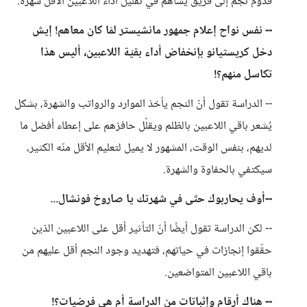
قدوم نجم إلى فريق يساهم في تقليل أداء اللاعبين الأقل شهرة.
-- نفس نواح إعلام جمهور مانشيستر لمّا كان معاهم! إيش
دخل كريستيانو بإنخفاض أداء بقيّة اللاعبين، أليس هذا
تكاسل منهم؟!
-- الدراسة تقول أنّ النجم يأخذ الموارد والرواتب والشهرة، بشكل
يُشعر باقي اللاعبين بالظلم ويقلّل حافزهم على إعطاء أفضل ما
لديهم، بنفس الوقت، المشهور لا يميل لتعليم الأقل منّه الكثير،
سيكتفي بالحفاوة والشهرة.
--أوف يحاربوك حتّى في شهرتك يا صاروخ فونشال...
-- لكن الدراسة تقول أيضًا أنّ التأثير أقل على اللاعبين الذين
حقّقوا إنجازات في حياتهم، فتهديد وجود النجم أقل عليهم من
باقي اللاعبين المتواضعين.
-- هناك أرقام وإثباتات من الدراسة أم هي فرضيات؟!