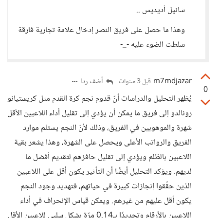
شانيل أديديس ..
وهذا ما حصل على فريق النصر إدخال علامة تجارية فارقة
سلطت الضوء عليه -_-
m7mdjazar
أضف ردا
قبل 3 سنوات
0
يُظهر التحليل والدراسات أنّ قدوم نجم كرة القدم مثل كريستيانو
رونالدو إلى فريق ما يمكن أن يؤدي إلى تقليل أداء اللاعبين الأقل
شهرة والموهوبين في الفريق، وذلك لأنّ النجم يستلم موارد
الفريق والرواتب الأعلى ويحصل على الشهرة، وهذا يشعر بقية
اللاعبين بالظلم ويؤدي إلى تقليل حافزهم لتقديم أفضل ما
لديهم. ويؤكد التحليل أيضًا أن التأثير يكون أقل على اللاعبين
الذين حقّقوا إنجازات كبيرة في حياتهم، فتهديد وجود النجم
يكون أقل عليهم من غيرهم. ويمكن قياس الإنحراف في أداء
اللاعبين بالأرقام وتحديدًا بـ0.14 مرّة بشكل سلبي للاعبين الأقل