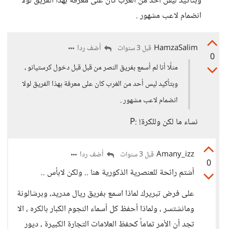
وبتأكيد ليس أحد من الغرب كان على معرفة بهذا الفريق لولا
انضمام لاعب مشهور .
HamzaSalim
أضف ردا
قبل 3 سنوات
0
مثلًا أنا لم أسمع بفريق النصر من قبل قبل دخول كرستيانو ،
وبتأكيد ليس أحد من الغرب كان على معرفة بهذا الفريق لولا
انضمام لاعب مشهور .
نساء ما لكن وللكرة! :P
Amany_izz
أضف ردا
قبل 3 سنوات
0
أشتم رائحة للعنصرية الذكورية هنا .. ولكن لابأس ..
على فرض تبريرك لماذا اسمع بفريق ريال مدريد، وبرشالونة
ومانشتسر ، ولماذا أحفظ كل أسماء النجوم الكبار بالكره ، الا
تجد أن الأمر تماماً كحفظ العلامات التجارة الكبيرة ، ديور