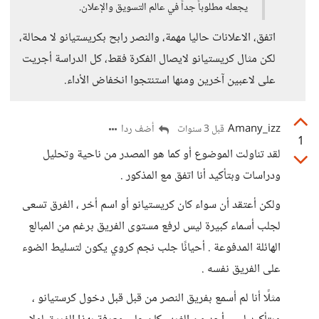
يجعله مطلوباً جداً في عالم التسويق والإعلان.
اتفق، الاعلانات حاليا مهمة، والنصر رابح بكريستيانو لا محالة،
لكن مثال كريستيانو لايصال الفكرة فقط، كل الدراسة أجريت
على لاعبين آخرين ومنها استنتجوا انخفاض الأداء.
Amany_izz
أضف ردا
قبل 3 سنوات
1
لقد تناولت الموضوع أو كما هو المصدر من ناحية وتحليل
ودراسات وبتأكيد أنا اتفق مع المذكور .
ولكن أعتقد أن سواء كان كريستيانو أو اسم أخر ، الفرق تسعى
لجلب أسماء كبيرة ليس لرفع مستوى الفريق برغم من المبالع
الهائلة المدفوعة . أحيانًا جلب نجم كروي يكون لتسليط الضوء
على الفريق نفسه .
مثلًا أنا لم أسمع بفريق النصر من قبل قبل دخول كرستيانو ،