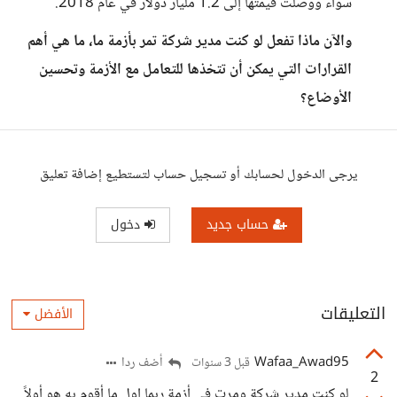
سواء ووصلت قيمتها إلى 1.2 مليار دولار في عام 2018.
والآن ماذا تفعل لو كنت مدير شركة تمر بأزمة ما، ما هي أهم
القرارات التي يمكن أن تتخذها للتعامل مع الأزمة وتحسين
الأوضاع؟
يرجى الدخول لحسابك أو تسجيل حساب لتستطيع إضافة تعليق
حساب جديد
دخول
التعليقات
الأفضل
Wafaa_Awad95
أضف ردا
قبل 3 سنوات
2
لو كنت مدير شركة ومرت في أزمة ربما اول ما أقوم به هو أولاً