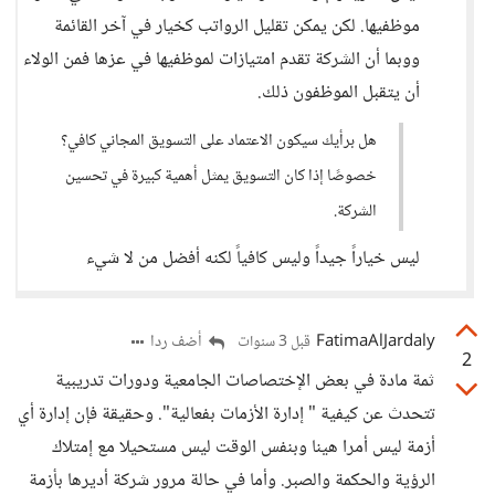
موظفيها. لكن يمكن تقليل الرواتب كخيار في آخر القائمة
ووبما أن الشركة تقدم امتيازات لموظفيها في عزها فمن الولاء
أن يتقبل الموظفون ذلك.
هل برأيك سيكون الاعتماد على التسويق المجاني كافي؟
خصوصًا إذا كان التسويق يمثل أهمية كبيرة في تحسين
الشركة.
ليس خياراً جيداً وليس كافياً لكنه أفضل من لا شيء
FatimaAlJardaly
أضف ردا
قبل 3 سنوات
2
ثمة مادة في بعض الإختصاصات الجامعية ودورات تدريبية
تتحدث عن كيفية " إدارة الأزمات بفعالية". وحقيقة فإن إدارة أي
أزمة ليس أمرا هينا وبنفس الوقت ليس مستحيلا مع إمتلاك
الرؤية والحكمة والصبر. وأما في حالة مرور شركة أديرها بأزمة