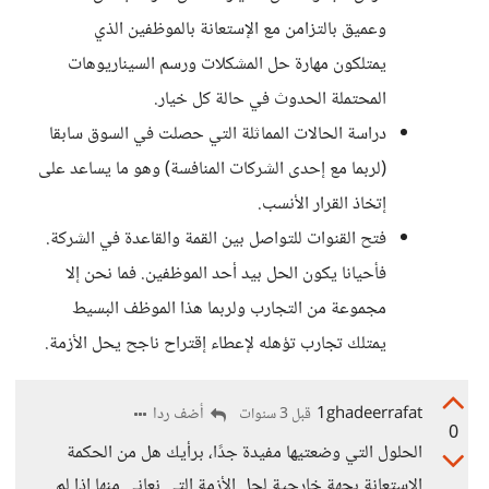
وعميق بالتزامن مع الإستعانة بالموظفين الذي
يمتلكون مهارة حل المشكلات ورسم السيناريوهات
المحتملة الحدوث في حالة كل خيار.
دراسة الحالات المماثلة التي حصلت في السوق سابقا
(لربما مع إحدى الشركات المنافسة) وهو ما يساعد على
إتخاذ القرار الأنسب.
فتح القنوات للتواصل بين القمة والقاعدة في الشركة.
فأحيانا يكون الحل بيد أحد الموظفين. فما نحن إلا
مجموعة من التجارب ولربما هذا الموظف البسيط
يمتلك تجارب تؤهله لإعطاء إقتراح ناجح يحل الأزمة.
1ghadeerrafat
أضف ردا
قبل 3 سنوات
0
الحلول التي وضعتيها مفيدة جدًا، برأيك هل من الحكمة
الاستعانة بجهة خارجية لحل الأزمة التي نعاني منها إذا لم