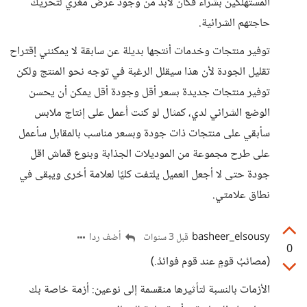
المستهلكين بشراء فكان لابد من وجود عرض مغري لتحريك
حاجتهم الشرائية.
توفير منتجات وخدمات أنتجها بديلة عن سابقة لا يمكنني إقتراح
تقليل الجودة لأن هذا سيقلل الرغبة في توجه نحو المنتج ولكن
توفير منتجات جديدة بسعر أقل وجودة أقل يمكن أن يحسن
الوضع الشرائي لدي، كمثال لو كنت أعمل على إنتاج ملابس
سأبقي على منتجات ذات جودة وبسعر مناسب بالمقابل سأعمل
على طرح مجموعة من الموديلات الجذابة وبنوع قماش اقل
جودة حتى لا أجعل العميل يلتفت كليًا لعلامة أخرى ويبقى في
نطاق علامتي.
basheer_elsousy
أضف ردا
قبل 3 سنوات
0
(مصائبُ قومٍ عند قوم فوائدُ.)
الأزمات بالنسبة لتأثيرها منقسمة إلى نوعين: أزمة خاصة بك