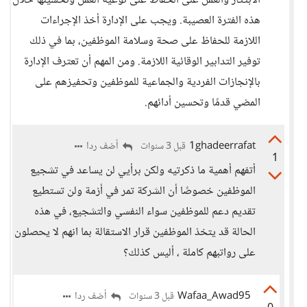
الابتكار والعمل على الحفاظ على نوعية العمل وتحسينها خلال
هذه الفترة العصيبة. ويجب على الإدارة أخذ الإجراءات
اللازمة للحفاظ على صحة وسلامة الموظفين، بما في ذلك
توفير التدابير الوقائية اللازمة. ومن المهم أن تعترف الإدارة
بالإنجازات الفردية والجماعية للموظفين وتحفيزهم على
المضي قدمًا وتحسين أدائهم.
1ghadeerrafat
أضف ردا
قبل 3 سنوات
1
أتفهم أهمية ما ذكرتيه ولكن برأيي لن يساعد في تشجيع
الموظفين خصوصًا أن الشركة تمر في أزمة ولن تستطيع
تقديم دعم للموظفين سواء النفسي والتشجيع، في هذه
الحالة قد يتخذ الموظفين قرار الاستقالة بما انهم لا يحصلون
على رواتبهم كاملة ، أليس كذلك؟
Wafaa_Awad95
أضف ردا
قبل 3 سنوات