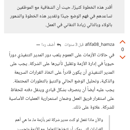
أقدر هذه الخطوة كثيرًا، حيث أن الشفافية مع الموظفين
تساعدهم في فهم الوضع جيدًا وتقدير هذه الخطوة والشعور
بالولاء وبالتالي زيادة التفاني في العمل.
afifa08_hamza
أضف ردا
قبل 3 سنوات
0
في حالات الأزمات على العموم يلعب دور المدير التنفيذي دوراً
حيوياً في إدارة الأزمة وتقليل تأثيرها على الشركة. يجب على
المدير التنفيذي أن يكون قادراً على اتخاذ القرارات السريعة
والذكية، وتحليل الوضع الحالي والتنبؤ بالتطورات المحتملة.
يجب عليه أيضاً أن يتصرف بشكل قيادي ويثقل دفته للحفاظ
على استقرار فريق العمل وضمان استمرارية العمليات الأساسية
للشركة. علاوة على ذلك.
والآن ماذا تفعل لو كنت مدير شركة تمر بأزمة ما، ما هي أهم
القرارات التي يمكن أن تتخذها للتعامل مع الأزمة وتحسين