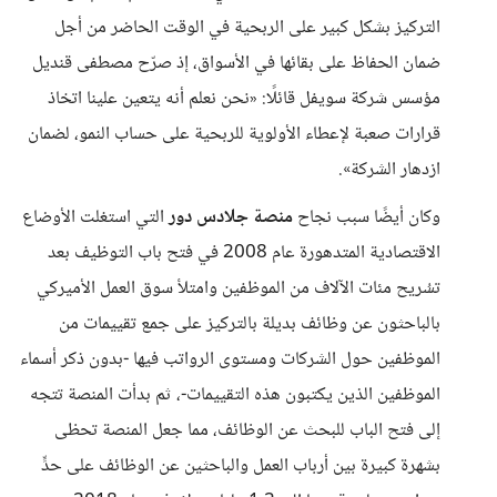
التركيز بشكل كبير على الربحية في الوقت الحاضر من أجل
ضمان الحفاظ على بقائها في الأسواق، إذ صرّح مصطفى قنديل
مؤسس شركة سويفل قائلًا: «نحن نعلم أنه يتعين علينا اتخاذ
قرارات صعبة لإعطاء الأولوية للربحية على حساب النمو، لضمان
ازدهار الشركة».
وكان أيضًا سبب نجاح
منصة جلادس دور
التي استغلت الأوضاع
الاقتصادية المتدهورة عام 2008 في فتح باب التوظيف بعد
تسُريح مئات الآلاف من الموظفين وامتلأ سوق العمل الأميركي
بالباحثون عن وظائف بديلة بالتركيز على جمع تقييمات من
الموظفين حول الشركات ومستوى الرواتب فيها -بدون ذكر أسماء
الموظفين الذين يكتبون هذه التقييمات-، ثم بدأت المنصة تتجه
إلى فتح الباب للبحث عن الوظائف، مما جعل المنصة تحظى
بشهرة كبيرة بين أرباب العمل والباحثين عن الوظائف على حدٍّ