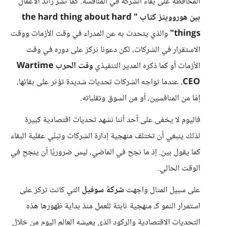
المحافظة على بقاء الشركة في المنافسة. كما نشر رائد الأعمال
بين هوروويتز كتاب " the hard thing about hard
things"
والذي يتحدث به عن المدراء في وقت الأزمات ووقت
الاستقرار في الشركات، لكن دعونا نركز على دوره في وقت
الأزمات أو كما ذكره المدير التنفيذي
وقت الحرب Wartime
CEO
، عندما تواجه الشركات تحديات شديدة تؤثر على بقائها،
إمّا من المنافسين، أو من السوق وتقلباته.
فاليوم لا يخفى على أحد أننا نشهد تحديات اقتصادية كبيرة
لذلك ينبغي أن تختلف منهجية إدارة الشركات وتبنّي عقلية البقاء
كما يقول بين. إذ ما نجح في الماضي، ليس ضروريًا أن ينجح في
الوقت الحالي.
على سبيل المثال واجهت
شركة سوفيل
التي كانت تركز على
استمرار النمو كـ منهجية ثابتة للعمل منذ بداية ظهورها هذه
التحديات الاقتصادية والركود الذي يعيشه العالم اليوم من خلال