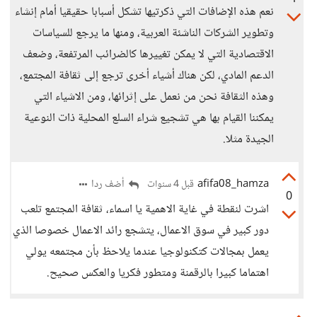
نعم هذه الإضافات التي ذكرتيها تشكل أسبابا حقيقيا أمام إنشاء
وتطوير الشركات الناشئة العربية، ومنها ما يرجع للسياسات
الاقتصادية التي لا يمكن تغييرها كالضرائب المرتفعة، وضعف
الدعم المادي، لكن هناك أشياء أخرى ترجع إلى ثقافة المجتمع،
وهذه الثقافة نحن من نعمل على إثرائها، ومن الاشياء التي
يمكننا القيام بها هي تشجيع شراء السلع المحلية ذات النوعية
الجيدة مثلا.
afifa08_hamza
أضف ردا
قبل 4 سنوات
0
اشرت لنقطة في غاية الاهمية يا اسماء، ثقافة المجتمع تلعب
دور كبير في سوق الاعمال، يتشجع رائد الاعمال خصوصا الذي
يعمل بمجالات كتكنولوجيا عندما يلاحظ بأن مجتمعه يولي
اهتماما كبيرا بالرقمنة ومتطور فكريا والعكس صحيح.