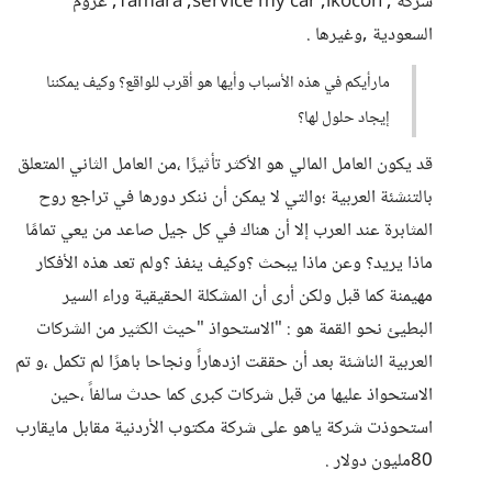
شركة , Tamara ,service my car ,ikocon, عزوم
السعودية ,وغيرها .
مارأيكم في هذه الأسباب وأيها هو أقرب للواقع؟ وكيف يمكننا
إيجاد حلول لها؟
قد يكون العامل المالي هو الأكثر تأثيرًا ،من العامل الثاني المتعلق
بالتنشئة العربية ؛والتي لا يمكن أن ننكر دورها في تراجع روح
المثابرة عند العرب إلا أن هناك في كل جيل صاعد من يعي تمامًا
ماذا يريد؟ وعن ماذا يبحث ؟وكيف ينفذ ؟ولم تعد هذه الأفكار
مهيمنة كما قبل ولكن أرى أن المشكلة الحقيقية وراء السير
البطيئ نحو القمة هو : "الاستحواذ "حيث الكثير من الشركات
العربية الناشئة بعد أن حققت ازدهاراً ونجاحا باهرًا لم تكمل ،و تم
الاستحواذ عليها من قبل شركات كبرى كما حدث سالفاً ،حين
استحوذت شركة ياهو على شركة مكتوب الأردنية مقابل مايقارب
80مليون دولار .