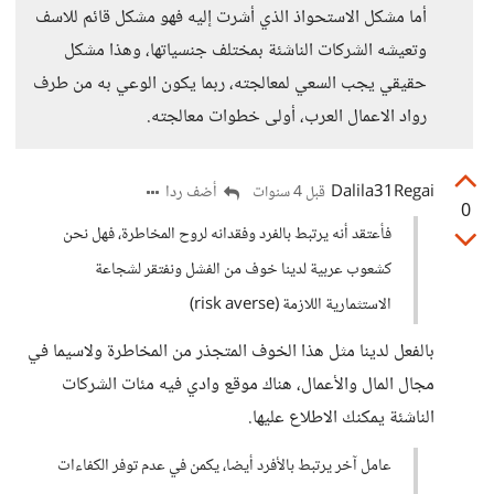
أما مشكل الاستحواذ الذي أشرت إليه فهو مشكل قائم للاسف
وتعيشه الشركات الناشئة بمختلف جنسياتها، وهذا مشكل
حقيقي يجب السعي لمعالجته، ربما يكون الوعي به من طرف
رواد الاعمال العرب، أولى خطوات معالجته.
Dalila31Regai
أضف ردا
قبل 4 سنوات
0
فأعتقد أنه يرتبط بالفرد وفقدانه لروح المخاطرة، فهل نحن
كشعوب عربية لدينا خوف من الفشل ونفتقر لشجاعة
الاستثمارية اللازمة (risk averse)
بالفعل لدينا مثل هذا الخوف المتجذر من المخاطرة ولاسيما في
مجال المال والأعمال، هناك موقع وادي فيه مئات الشركات
الناشئة يمكنك الاطلاع عليها.
عامل آخر يرتبط بالأفرد أيضا، يكمن في عدم توفر الكفاءات