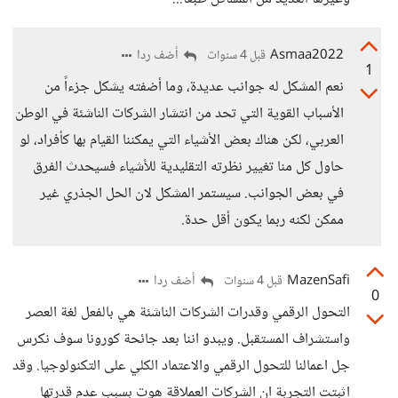
Asmaa2022
أضف ردا
قبل 4 سنوات
1
نعم المشكل له جوانب عديدة، وما أضفته يشكل جزءاً من
الأسباب القوية التي تحد من انتشار الشركات الناشئة في الوطن
العربي، لكن هناك بعض الأشياء التي يمكننا القيام بها كأفراد، لو
حاول كل منا تغيير نظرته التقليدية للأشياء فسيحدث الفرق
في بعض الجوانب. سيستمر المشكل لان الحل الجذري غير
ممكن لكنه ربما يكون أقل حدة.
MazenSafi
أضف ردا
قبل 4 سنوات
0
التحول الرقمي وقدرات الشركات الناشئة هي بالفعل لغة العصر
واستشراف المستقبل. ويبدو اننا بعد جائحة كورونا سوف نكرس
جل اعمالنا للتحول الرقمي والاعتماد الكلي على التكنولوجيا. وقد
اثبتت التجربة ان الشركات العملاقة هوت بسبب عدم قدرتها