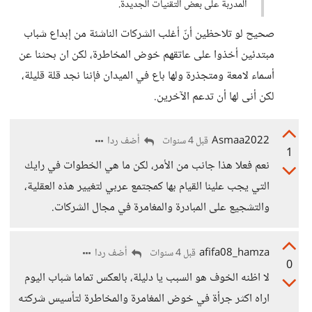
المدربة على بعض التقنيات الجديدة.
صحيح لو تلاحظين أنّ أغلب الشركات الناشئة من إبداع شباب
مبتدئين أخذوا على عاتقهم خوض المخاطرة، لكن ان بحثنا عن
أسماء لامعة ومتجذرة ولها باع في الميدان فإننا نجد قلة قليلة،
لكن أنى لها أن تدعم الآخرين.
Asmaa2022
أضف ردا
قبل 4 سنوات
1
نعم فعلا هذا جانب من الأمر، لكن ما هي الخطوات في رايك
التي يجب علينا القيام بها كمجتمع عربي لتغيير هذه العقلية،
والتشجيع على المبادرة والمغامرة في مجال الشركات.
afifa08_hamza
أضف ردا
قبل 4 سنوات
0
لا اظنه الخوف هو السبب يا دليلة، بالعكس تماما شباب اليوم
اراه اكثر جرأة في خوض المغامرة والمخاطرة لتأسيس شركته