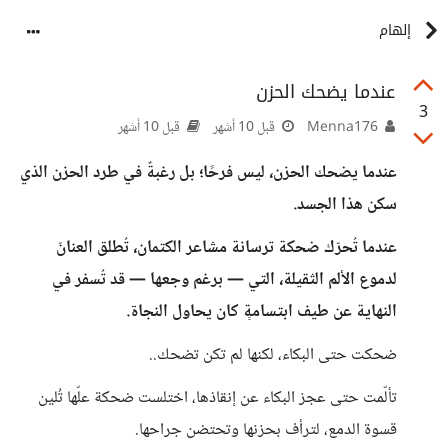
إلهام
عندما يضحك الحزن
3
Menna176
قبل 10 أشهر
قبل 10 أشهر
عندما يضحك الحزن، ليس فرحًا؛ بل رغبةٌ في طرد الحزن الذي
سكن هذا الجسد.
عندما تُحرّك ضحكة ترسانة مشاعر الكتمان، تُطلق العنانَ
لدموع الألم الثقيلة، التي — برغم وجعها — قد تُسفر في
النهاية عن طيف ابتسامةٍ كان يحاول النجاة.
ضحكت حتى البكاء، لكنها لم تكن تضحك..
تألّمت حتى عجز البكاء عن إنقاذها، اختلست ضحكة علّها تُلين
قسوة الدمع، لترأف بحزنها وتحتضن جراحها.