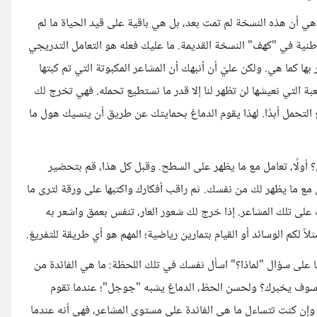
 هي أن هذه النسخة لم تمت بعد، بل هي باقية على قيد الحياة ما لم
اطنية في "كهف" النسخة القديمة. ما عليك فعله هو التعامل التدريجي
ا كما هي. ولكن عليّ أن أنبهك أن المشاعر المكبوتة التي تم كبتها
ة التي نعيشها لن تظهر لنا إلا قدر ما نستطيع تحمله. فهي تخرج لك
 التحمل أبدًا. لهذا يقوم الدماغ بحمايتك عن طريق أن ينسيك هول ما
؟ أولًا، تعامل مع ما يظهر على السطح. وقبل كل هذا، قم بتحضير
مع ما يظهر لك من نفسك. ثم راقب أفكارك واكتبها على ورقة لترى ما
لى تلك المشاعر. إذا خرج لك شعور العار، تنفس بعمق واشعر به
 لكم الوسائد أو القيام بتمارين رياضية؛ المهم هو أي طريقة للتفريغ.
ا على سؤال "لماذا؟" اسأل نفسك في تلك اللحظة: ما هي الفائدة من
ا سوف يخبرك؟ ولحسن الحظ، الدماغ يشبه "جوجل"؛ عندما تقوم
وإن كنت تتساءل ما هي الفائدة على مستوى المشاعر، فهي أنه عندما