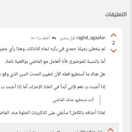
التعليقات
raghd_agaafar
أضف ردا
قبل سنتين
2
لم يخطئ زميلنا حمدي في رأيه تجاه كتاباتك، وهذا رأي جميع
أما بالنسبة للموضوع، فأنا أتعامل مع الماضي بواقعية تامة،
هل هناك ما أستطيع فعله الآن لتغيير الحدث السئ الذي وقع ب
إذا أجبت ب نعم فإني أبدأ في اتخاذ الإجراء، أما إذا أجبت ب 
أنت تستطيع حذف الماضي.
لماذا أحذفه بالكامل؟ سأبقي على الذكريات الحلوة منه. الماض