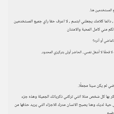
 المستخدمين هنا.
ائما كلامك يجعلني ابتسم , لا اعرف حقا راي جميع المستخدمين
لكم مني كامل المحبة والامتنان
الماضي أو أثره؟
لا فحقًا لا أشغل نفسي.. الحاضر أولى بتركيزي المحدود.
ضي لم يكن سيئا مجملًا.
يتفكر بها كل شخص مثلا انتي تركتي ذكرياتك الجميلة وهذه جزء
حية لديك وهنا يصبح الانسان مدرك للاجزاء التي يريد حذفها من
اضيه