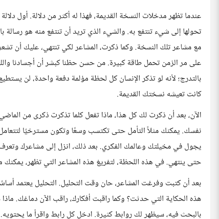
عندما تظهر مدخلات النسخة القديمة، فهذا له أكثر من دلالة. أول دلالة
تحولها إلى شيء تنتفع به. والشيء الذي تريد أن تنتفع منه هو رسالة ب
مع مشاعر تلك النسخة. وكما ذكرت، المشاعر لكي تنتهي، عليك أن تشعر به
على مر الزمن تحمل طاقة كبيرة. من حسن حظنا كبشر أن أجسادنا واللعب
بالتدرج؛ لأنه لو تذكر الإنسان كل لحظة مؤلمة دفعة واحدة، لن يستطيع
كانت تعيشه نسختك القديمة.
الآن، بعد أن ذكرت لك كل هذا، ماذا تفعل كلما تذكرت ذكرى من الماضي
نفسك. يمكنك مثلاً التأمل حتى تكتسب وسعًا وتكون مسترخيًا لتتعامل 
يجول في مخيلتك وعالمك الفكري. بعد ذلك، انزل إلى مشاعرك وتعرف ع
حتى ينتهي. في هذه اللحظة، لتفريغ هذه المشاعر التي تظهر، يمكنك مثلاً
بعد أن كتبت وفرغت المشاعر، حان وقت التحليل. التحليل يعتمد أساسً
هذه الحكاية التي حدثت؟ وكما راقبت أفكارك، راقب الآن دماغك. ماذ
بالبحث فيه، سيظهر لك روابط كثيرة. ادخل كل رابط واقرأ ما يحتويه. 