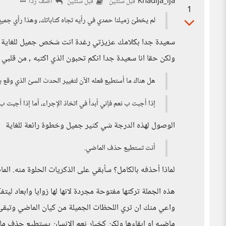
Khadija_ija
أضف ردا
قبل سنتين
قبل سنتين
1
لم يخطئ زميلنا حمدي في رأيه تجاه كتاباتك، وهذا رأي جميع
سعيدة جدا بكلامك عزيزتي رغدة انت شخص جميل للغاية , د
ولكن حقا انا سعيدة جدا انكم تحبون الذي اكتبه , من قلبي 
هل هناك ما أستطيع فعله الآن لتغيير الحدث السئ الذي وقع ب
إذا أجبت ب نعم فإني أبدأ في اتخاذ الإجراء، أما إذا أجبت ب 
الوصول لهذه الدرجة شي كثير جميل وخطوة رائعة للغاية
أنت تستطيع حذف الماضي.
لماذا أحذفه بالكامل؟ سأبقي على الذكريات الحلوة منه. الما
هذه الجملة تركتها مفتوحة مجردة لانها لها زوايا وابعاد ل
واعي منك ان تري اللحظات الجميلة من كيان الماضي وتبقى 
ماضيه او ابقاءها ولكن كخيار نعم الانسان يستطيع حذف م