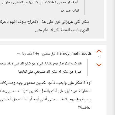
أعتقد لو جمعتي المقالات التي كتبتيها عن الماضي وحاولت
كتاب جيد جدا
شكرا لكي عزيزتي نورا على هذا الاقتراح سوف اقوم بالترك
الذي يناسب القصة لكن لا اعلم متى
Hamdy_mahmouds
أضف ردا
قبل سنتين
1
لقد كنت افكر قبل يوم بكتابة شيء عن كيان الماضي ولقد شج
عبارة عن شكرا له شكرا لك لتشجعي على كتابتها
أولا لا شكر على واجب، فأنتِ تكتبين محتوى جيد ومشاركاتك 
المشاركة هو دليل على أنكِ بالفعل تكتبين شيئا له معنى وهد
وبموضوع مهم بلا شك، حتى أنني أريد أن أسألك هل أطلعتي 
الماضية؟