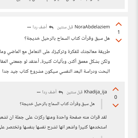
NoraAbdelaziem
أضف ردا
قبل سنتين
1
هل سبق وقرأت كتاب السماح بالرحيل خديجة؟
طريقة معالجتك للفكرة وتركيزك على التعامل مع الماضي وما 
ولكن بشكل معمق أكثر، وبآليات كثيرة، أعتقد لو جمعتي المق
البحث ودراسة البعد النفسي سيكون مشروع كتاب جيد جدا
Khadija_ija
أضف ردا
قبل سنتين
0
هل سبق وقرأت كتاب السماح بالرحيل خديجة؟
لقد قرات منه صفحة واحدة ومنها ركزت على جملة ان تشعر 
استخدمها كثيرا واشعر انها تشرح نفسها بنفسها وتختصر على 