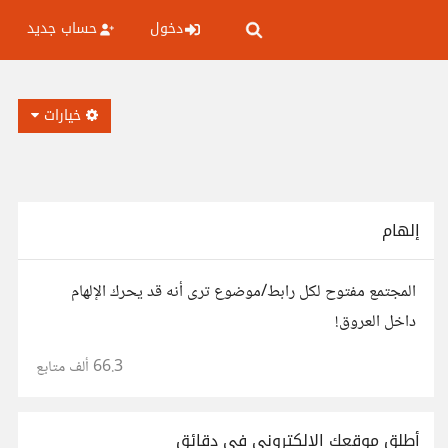
دخول
حساب جديد
خيارات
إلهام
المجتمع مفتوح لكل رابط/موضوع ترى أنه قد يحرك الإلهام
داخل العروق!
66.3 ألف
متابع
أطلق موقعك الإلكتروني في دقائق