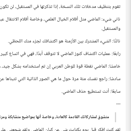
تقوم بتنظيف مدخلات تلك النسخة، إذا تذكرتها في المستقبل، لن تكون
ثاني شيء: الماضي مثل أفلام الخيال العلمي، وخاصة أفلام الانتقال عبر
والمستقبل.
ثالثًا: الشيء المشترك بين الأزمنة هو اكتشافك لجزء منك اللحظي.
رابعًا: عمليات اكتشاف كنوز الماضي لا تتوقف أبدًا، فهي في اتساع كبير.
خامسًا: الماضي نقطة قوة للوطن العربي إن تم استخدامه بشكل جيد، ون
سادسًا: راجع نفسك مئة مرة حول ما هي الصور الذاتية التي تتبناها 
سابعًا: أنت تستطيع حذف الماضي.
---
متشوق لمشاركاتك القادمة كالعادة، وخاصة أنها بمواضيع متشابكة ومرتب
لقد كنت افكر قبل يوم بكتابت شي عن كيان الماضي ولقد شجعني على