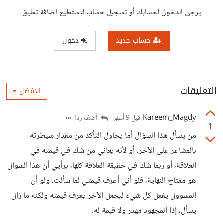
يرجى الدخول لحسابك أو تسجيل حساب لتستطيع إضافة تعليق
حساب جديد
دخول
التعليقات
الأفضل
Kareem_Magdy
أضف ردا
قبل 9 أشهر
1
من يسأل هذا السؤال أما يحاول التأكد من مقدار سيطرته
بالمشاعر على الآخر، أو لأنه يعاني من شك في قيمته في
العلاقة، أو ربما شك في حقيقة العلاقة كلها، برأيي أن هذا السؤال
هو مفتاح النهاية، فلو أني أعرف قيمتي لما سألت، ولو أن
المسؤول يفعل كل شيء ليجعل الآخر يعرف قيمته ولكنه ما زال
يسأل، إذا المجهود مهدر ولا قيمة له.