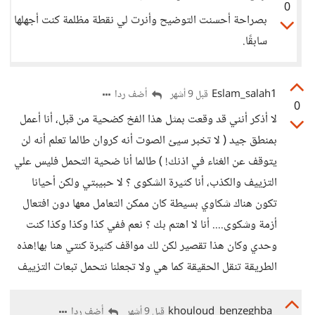
0
بصراحة أحسنت التوضيح وأنرت لي نقطة مظلمة كنت أجهلها
سابقًا.
Eslam_salah1
أضف ردا
قبل 9 أشهر
0
لا أذكر أنني قد وقعت بمثل هذا الفخ كضحية من قبل، أنا أعمل
بمنطق جيد ( لا تخبر سيئ الصوت أنه كروان طالما تعلم أنه لن
يتوقف عن الغناء في اذنك! ) طالما أنا ضحية التحمل فليس علي
التزييف والكذب، أنا كثيرة الشكوى ؟ لا حبيبتي ولكن أحيانا
تكون هناك شكاوي بسيطة كان ممكن التعامل معها دون افتعال
أزمة وشكوى.... أنا لا اهتم بك ؟ نعم ففي كذا وكذا وكذا كنت
وحدي وكان هذا تقصير لكن لك مواقف كثيرة كنتي هنا بها!هذه
الطريقة تنقل الحقيقة كما هي ولا تجعلنا نتحمل تبعات التزييف
khouloud_benzeghba
أضف ردا
قبل 9 أشهر