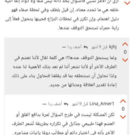
أرى أن الأمر نسبي فالسؤال بحد ذاته ليس سُمّاً ولا دواءً إنما النية
خلفه هي ما تحدد معناه. إن قيل بلطف وفي لحظة صفاء فهو
دليل اهتمام، وإن تكرر في لحظات النزاع فحينها يتحول فعلاً إلى
راية حمراء تستحق التوقف عندها.
kjhj
أضف ردا
قبل 9 أشهر
0
ولما يستحق التوقف عندها؟! هي كلمة تقال لأننا نعشم في
الطرف اﻵخر أو لأننا نشعر أننا لم نعد بتلك الأهمية لنا عنده
ولذا نحاول أن نستنطقه بما قد يقلقنا فنحاول بناء على ذلك
إعادة تقدير العلاقة ومتناتها من جديد.
Lina_Amer1
أضف ردا
قبل 9 أشهر
0
لكن المشكلة ليست في طرح السؤال لمرة بدافع القلق أو
العشم فهذا طبيعي جدًابل في تكراره بطريقة تُشعر الطرف
الآخر بأنه في اختبار دائم أو مطالَب دومًا بإثبات مشاعره.