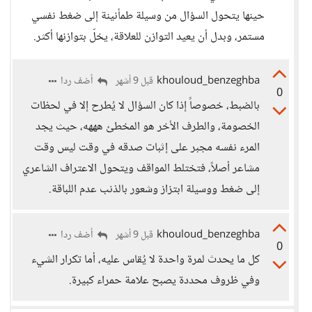
حينها يتحول السؤال من وسيلة طمأنينة إلى ضغط نفسي
مستمر، وبدل أن يعيد التوازن للعلاقة، يخلّ بتوازنها أكثر.
khouloud_benzeghba
أضف ردا
قبل 9 أشهر
0
بالضبط، خصوصاً إذا كان السؤال لا يُطرح إلا في لحظات
الخصومة، والطرف الأخر هو المخطئ هههه، حيث يجد
المرء نفسه مجبر على إثبات صدقه في وقت ليس وقت
مشاعر أصلاً، فتختلط المواقف ويتحول الاعتراف الشاعري
إلى ضغط ووسيلة ابتزاز وشعور بالذنب عدم اللباقة.
khouloud_benzeghba
أضف ردا
قبل 9 أشهر
0
كل ما يحدث لمرة واحدة لا يُقاس عليه، أما تكرار الشيء
وفي ظروف محددة يصبح علامة حمراء كبيرة.