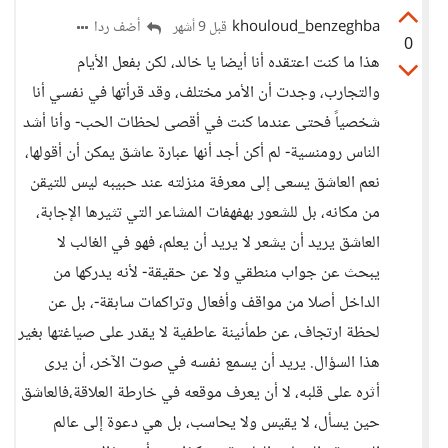
khouloud_benzeghba
أضف ردا
قبل 9 أشهر
0
هذا ما كنت اعتقده أنا أيضا يا خالد، لكن بفعل الأيام
والتجارب، وجدت أن الأمر مختلف، وقد قرأتها في نفسي أنا
شخصياً فحتى عندما كنت في أقصى لحظات الحب- وأنا أشد
الناس رومنسية- لم أكن أجد أنها عبارة عاشق يمكن أن أقولها،
نعم العاشق يسعى إلى معرفة منزلته عند حبيبه ليس للتيقن
من مكانه، بل للشعور بهفهفات المشاعر التي تثيرها الإجابة،
العاشق يريد أن يشعر لا يريد أن يعلم، فهو في الغالب لا
يبحث عن جواب منطقي ولا عن حقيقة- لأنه يدركها من
الداخل أصلا من مواقف وأفعال وتراكمات سابقة-، بل عن
لحظة ارتجاف، عن طمأنينة عاطفية لا يقدر على صياغتها بغير
هذا السؤال. يريد أن يسمع نفسه في صوت الآخر، أن يرى
أثره على قلبه، لا أن يعرف موقعه في خارطة العلاقة،فالعاشق
حين يسأل، لا يقيس ولا يحاسب، بل هي دعوة إلى عالم