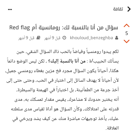
ثقافة
سؤال من أنا بالنسبة لك: رومانسية أم Red flag
5
khouloud_benzeghba
قبل 9 أشهر
قبل 9 أشهر
لكم يبدوا رومنسياً وفياضاً بالحب ذاك السؤال الشقي، حين
يسألك الحبيب/ة :
من أنا بالنسبة إليك؟
، لكن ليس الوضع دائماً
هكذا، أحياناً يكون السؤال مجرد فخ مزين بغطاء رومنسي جميل،
لأن أحياناً لا يهدف السائل إلى اختبار في الحب، وحتى حتى إلى
أخذ جرعة من الطمأنينة، بل اختباراً في الهيمنة والسيطرة،
أنه يختبر حدودك لا مشاعرك، يقيس مقدار تمسكك به، مدى
قدرته على امتلاكك، وكأن السؤال هو آداة لقياس مدى سلطته
عليك، يأخذ توجيهات مباشرة منك عن كيف يشد ويرخي في
العلاقة.