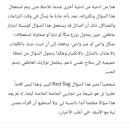
هذا من ناحية من ناحية أخرى عندما نلاحظ متى يتم استعمال
هذا السؤال وتكرراته، نجد بأنه عادة ما يُسأل في وقت النزاعات
والمشاكل، ذلك أن السائل قد يستعمل هذا السؤال كوسيلة ابتزاز
عاطفي، حين يحاول يزرع شكًّا أو ذنبًا أو محاولة استعطاف-
بشكل واعي أو غير واعي- يدفعك إلى أن تثبت حبك بالكلمات،
بالاعتذار، بالتنازل، بالانكسار،وهكذا يتحول السؤال من لحظة
حميمية إلى سلاحٍ نفسي ناعم، يخلخل توازنك العاطفي باسم
الحب.
شخصياً أعتبر هذا السؤال Red flag كبير، وهذا ليس كلاماً
نظرياً بل هو نتيجة من تجاربي الخاصة الخاصة أيضا، إذ لم يعد
هذا سؤالاً مطئمناً أبدا بالنسبة لي، ولا أستطيع أن أقرأه بحسن
نية مع الأسف -في أغلب الأحيان-.