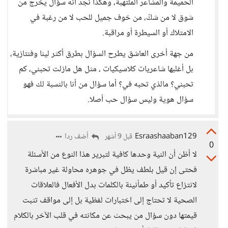
الحميمة والمشاعر الملتهبة، وهكذا نجد أنه سؤال يخرج من
شوق لا من شكّ، من خوف جميل للحب لا من رغبة في
الامتلاك أو السيطرة أو مراقبة.
من جهة أخرى العاشق يطرح السؤال بطرق أكثر لينا وفنتازية،
بل أغلبها شاعريات كلاسيكيات ، مثل هل مازلت تحبني، كم
تحبني؟ مالذي تحبه في؟ أما سؤال من أنا بالنسبة لك فهو
سؤال هوية وليس سؤال حب أصلا.
Esraashaaban129
أضف ردا
قبل 9 أشهر
0
لا أظن أن النية وحدها كافية لتبرير هذا النوع من الأسئلة
فحتى إن قيل بلطف يظل في جوهره محاولة غير مباشرة
لانتزاع تأكيد أو طمأنينة بالكلمات بدل الأفعال فالعلاقات
الصحية لا تحتاج إلى اختبارات لفظية بل إلى مواقف تثبت
قيمتها دون سؤال من يبحث عن مكانته في قلب الآخر بالكلام