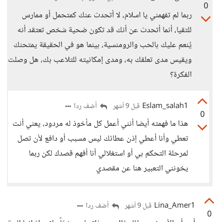
0
ربما لم تفهمني يا اسلام، لا أتحدث عنك كمتحمل أو ممارس
للتقيا، أنما أتحدث عن أنك قد تكون ضحية شخص تعتقد أنه
يُنعم عليك بالحب والرومنسية، بينما هو في الحقيقة يمتحنك
ويقيس مدى تعلقك به، ومدى إمكانيته للتلاعب بك، هل وصلت
الفكرة؟
Eslam_salah1
أضف ردا
قبل 9 أشهر
0
هذا ما فهمته أيضا أنني أعمل كل مأخوذ له مردود، يعني أنت
تعطي وأنا أعطي إذن عطائك ليس مسبب أو دافع لأن تصل
لمرحلة التحكم بي أو استغلالي أنا أفهم قصدك لكن ربما
يخونني التعبير هنا عن مقصدي
Lina_Amer1
أضف ردا
قبل 9 أشهر
0