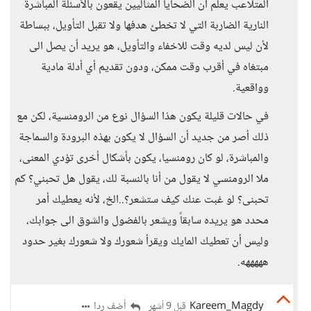
المتلاعب يعلم أن الضحايا المثاليين يقعون بالأسئلة المباشرة
النارية الضاربة التي لا تخطئ هدفها ولا تقبل التأويل، ببساطة
لأن ليس لديه وقت للاخفاء والتأويل، هو يريد أن يصل الى
مبتغاه في أقرب وقت ممكن، ودون تقديم أي أدلة مادية
وواقعية.
في حالات قليلة يكون هذا السؤال نوع من الرومنسية، لكن مع
ذلك أصر من جديد أن السؤال لا يكون بهذه البرودة والسماجة
والمباشرة، لو كان رومنسيا، يكون بأشكال أخرى تؤدي المعنى،
ملا الرومنسي لا يقول من أنا بالنسبة لك، يقول هل تحبني؟ كم
تحبنى؟ لو غبت عنك كيف ستشعر؟..الخ، لأنه يعطيك أمر
محدد هو يريده سابقاً ويشعر بالفضول والشوق الى جوابك،
وليس أن تعطيك المايك ويقرأ شعورك ولا شعورك بغير حدود
هههههه.
Kareem_Magdy
أضف ردا
قبل 9 أشهر