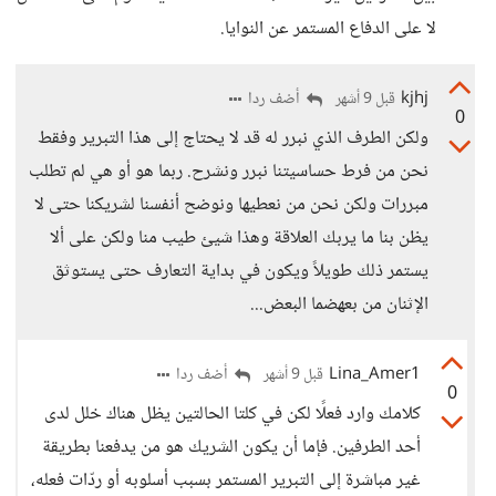
لا على الدفاع المستمر عن النوايا.
kjhj
أضف ردا
قبل 9 أشهر
0
ولكن الطرف الذي نبرر له قد لا يحتاج إلى هذا التبرير وفقط
نحن من فرط حساسيتنا نبرر ونشرح. ربما هو أو هي لم تطلب
مبررات ولكن نحن من نعطيها ونوضح أنفسنا لشريكنا حتى لا
يظن بنا ما يربك العلاقة وهذا شيئ طيب منا ولكن على ألا
يستمر ذلك طويلاً ويكون في بداية التعارف حتى يستوثق
الإثنان من بعهضما البعض...
Lina_Amer1
أضف ردا
قبل 9 أشهر
0
كلامك وارد فعلًا لكن في كلتا الحالتين يظل هناك خلل لدى
أحد الطرفين. فإما أن يكون الشريك هو من يدفعنا بطريقة
غير مباشرة إلى التبرير المستمر بسبب أسلوبه أو ردّات فعله،