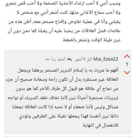
وسبب أنني لا أحب ارتداء الأحذية الضخمة ولا أحب قص شعري
ولا أحب سماع الأغاني مثلها، كنت أشعر أنني مع شخص لا
يقبلني وأنا في عملية تفاوض وإقناع مستمر معه، أظن هذه من
علامات فشل العلاقات من يحبنا عليه أن يقبلنا كما نحن دون أن
نبرر طيلة الوقت ونشعر بالضغط
Mai_Easa22
أضف ردا
قبل 9 أشهر
1
أفهم ما مررت به يا إسلام التبرير المستمر يرهقنا ويجعل
العلاقة غير مستقره بدل أن تكون راحة وسعادة صحيح أن جزء
من نجاح أي علاقة هو قبول كل طرف للآخر كما هو بدون
تبريرات مستمرة أحيانًا نبرر لأننا نخاف نفقد الشريك أو نواجه
مشاكل وليس لأننا ضعفاء أو لا نحبه إذا كانت العلاقة تجعلنا
دائمًا نبرر أنفسنا فهذا يجعلها ثقيلة على الطرفين وتؤدي
للانفصال في النهاية