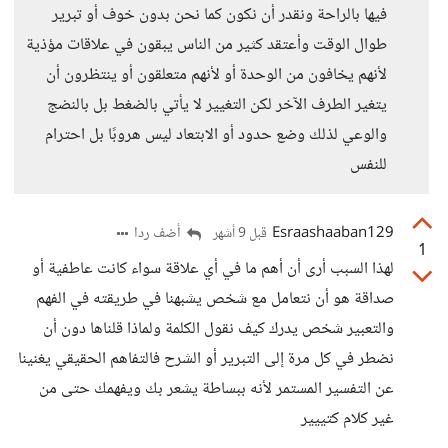
فيها بالراحة ونقدر أن نكون كما نحن بدون خوف أو تبرير
طوال الوقت وأعتقد كثير من الناس يبقون في علاقات مؤذية
لأنهم يخافون من الوحدة أو لأنهم متعلقون أو ينتظرون أن
يتغير الطرف الآخر لكن التغيير لا يأتي بالضغط بل بالنضج
والوعي لذلك وضع حدود أو الابتعاد ليس هروبًا بل احترام
للنفس
Esraashaaban129
أضف ردا
قبل 9 أشهر
1
لهذا السبب أرى أن أهم ما في أي علاقة سواء كانت عاطفية أو
صداقة هو أن نتعامل مع شخص يشبهنا في طريقته في الفهم
والتعبير شخص يدرك كيف نقول الكلمة ولماذا قلناها دون أن
نضطر في كل مرة إلى التبرير أو الشرح فالتفاهم الحقيقي يغنينا
عن التفسير المستمر لأنه ببساطة يشعر بك ويفهمك حتى من
غير كلام كتييير