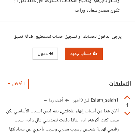
ونشعر بالإرهاق وتصبح اللحظات المشتركة أقل متعة بدل أن
تكون مصدر سعادة وراحة
يرجى الدخول لحسابك أو تسجيل حساب لتستطيع إضافة تعليق
حساب جديد
دخول
التعليقات
الأفضل
Eslam_salah1
أضف ردا
قبل 9 أشهر
1
أظن هذا من أسباب إنهاء علاقتي، نعم ليس السبب الأساسي لكن
سبب كنت أكرهه، ابرر لماذا دفعت لصديقي مال وابرر سبب
رفضي لهدية شخص وسبب سفري وسبب تأخري عن محادثتها