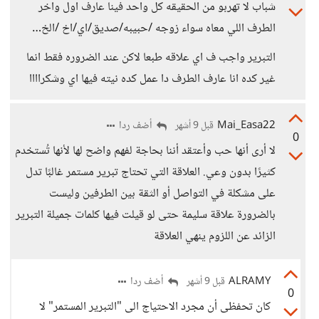
شباب لا تهربو من الحقيقه كل واحد فينا عارف اول واخر
الطرف اللي معاه سواء زوجه /حبيبه/صديق/اي/اخ /الخ…
التبرير واجب ف اي علاقه طبعا لاكن عند الضروره فقط انما
غير كده انا عارف الطرف دا عمل كده نيته فيها اي وشكراااا
Mai_Easa22
أضف ردا
قبل 9 أشهر
0
لا أرى أنها حب وأعتقد أننا بحاجة لفهم واضح لها لأنها تُستخدم
كثيرًا بدون وعي. العلاقة التي تحتاج تبرير مستمر غالبًا تدل
على مشكلة في التواصل أو الثقة بين الطرفين وليست
بالضرورة علاقة سليمة حتى لو قيلت فيها كلمات جميلة التبرير
الزائد عن اللزوم ينهي العلاقة
ALRAMY
أضف ردا
قبل 9 أشهر
0
كان تحفظى أن مجرد الاحتياج الى "التبرير المستمر" لا