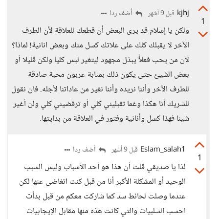
kjhj
أضف ردا
قبل 9 أشهر
1
ولكن يا إسلام قد يرى البعض أن قطعك للعلاقة لأن الطرف
اﻵخر لا يقبلك كلك على علاتك كسل منك وبعض انانية! لماذا؟
لأن من يحب فعلأً يبذل مجهود ليتغير لبس كليا ولكن قليلا أو
بعض الشيئ حتى يكون ذلك بمثابة عربون محبة صادقة
للطرف اﻵخر وأننا نريده وأننا نغير من عاداتنا لأجله. فان نقول
للشريك أنا هكذا وغما تقبليني كلي أو ترفضيني كلي ولن أغير
شيئا فهذا كسل وأنانية وفتور في العلاقة من بدايتها.
Eslam_salah1
أضف ردا
قبل 9 أشهر
1
لذا يا صديقي قلت أن هذا هو أحد الأسباب وليس السبب
الوحيد أو المشكلة الأكبر أنا من قبل كنت اتغاضى عنها لكن
عندما وصلت لحائط سد كما شاركت معكم من قبل بدأت
احسب السلبيات والتي كانت هذه منها مقابل الإيجابيات