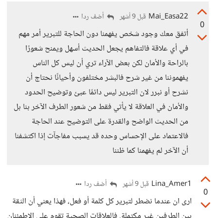
Mai_Easa22
أضف ردا
قبل 9 أشهر
0
أتفق معك وجود شخص يفهمنا دون الحاجة للتبرير أمر مهم
في أي علاقة فالتفاهم يجعل الحديث أسهل ويمنح شعورًا
بالراحة والأمان لكن بعض الآراء تري أن ليس كل الناس
يفهموننا من غير شرح فالبشر مختلفون وأحيانًا نحتاج أن
نشرح أو نبرر لان التبرير ليس دائمًا عبئ وتوضيح الحدود
والأمان في العلاقة لا يأتي فقط من شعور الطرف الآخر بنا بل
من الحديث الواضح والقدرة على التوضيح عند الحاجة
فالاعتماد على الإحساس وحده قد يسبب مفاجآت إذا اكتشفنا
أن الآخر لم يفهمنا كما ظننا
Lina_Amer1
أضف ردا
قبل 9 أشهر
0
ارى ان عندما نضطر لتبرير كل كلمة أو فعل، فهذا يعني أن الثقة
بين الطرفين غير مكتملة. فالعلاقات الصحية تقوم على الاطمئنان