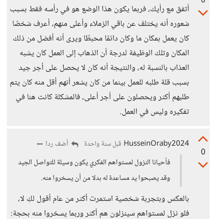
0
أتفق مع رأيك، فربما يكون هذا الوضع هو في رأسه فقط بسبب
شعوره أنه يختلف عن باقي الزملاء وأعلى منهم، أعرف شخصًا
كان يعمل بمكان ما وكان دائمًا محبطًا ويرى أنه أفضل من ذلك
المكان وتلك الوظيفة لدرجة أن الذهاب إلى العمل كان يشبه
العذاب بالنسبة له، والنتيجة أنه كان لا يحصل على أجر جيد
بسبب قلة طلبه للعمل بينما من كان يشعر أنهم أقل منه كان يتم
طلبهم أكثر ويحصلون على أجر أعلى، فالمشكلة كانت هنا في
تفكيره وليس في العمل.
HusseinOraby2024
أضف ردا
قبل سنة واحدة
0
فأحيانا النزول لمستواهم الفكري يكون وسيلة للتواصل الجيد
وقد يصبحوا يد مساعدة له بدلا من أن يسخروا منه.
بالعكس وبتجربة شخصية استمرت أكثر من عام أقول لكِ لا،
فلو نزل لمستواهم سينزلون هم أكثر وربما يسخروا منه بحجة: