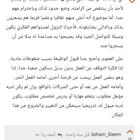
لأحد بأن ينتقص من كرامته، وضع حدود لذلك وباحترام مهم
جدا، أما موضوع أنه أعلى منهم ثقافيا وعلميا فربما هم يشعرون
بذلك وبالتالي يضايقونه، فأحيانا النزول لمستواهم الفكري يكون
وسيلة للتواصل الجيد وقد يصبحوا يد مساعدة له بدلا من أن
يسخروا منه.
على العموم، واضح جدا قبول الوظيفة بسبب ضغوطات مادية،
لذا فكرة التوقف عن العمل بدون بديل ستكون صعبة جدا، لذا
وهو بنفس العمل يبحث عن فرصة أخرى، أمامه العمل الحر،
وأمامه العمل عن بعد أو حتى الشركات بالواقع، وإن لم يكن لديه
مؤهل مطلوب، يتعلم مهارة أو يدرس تخصص مطلوب، يكون
لديه ميول له، تدريجيا سيتمكن من التغيير والخروج من هذا
المكان
Seham_Sleem
أضف ردا
قبل سنة واحدة