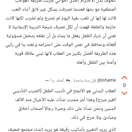
الخوف بدل الاحترام إحدى أخواتي جربت طريقة العواقب
المنطقية مع بنتها فعندما تصرفت بشكل غير لائق أثناء اللعب
قالت لها إنها لن تلعب بقية اليوم لم تصرخ ولم تضرب لكنها كانت
حازمة والطفلة فهمت أن لكل تصرف نتيجة التربية الإيجابية لا
تعني أن نترك الطفل يفعل ما يشاء بل أن نعلمه يتحمل مسؤولية
أفعاله ونحافظ في نفس الوقت على احترامه وثقته بنا في رأيي
هذه الطريقة أفضل بكثير من العقاب لأنها تبني علاقة قوية
وآمنة بين الطفل وأهله
jblshamk
أضف ردا
قبل سنة واحدة
0
العقاب البدني هو الأنجح في تأديب الطفل (الضرب التأديبي
الغير مبرح) وهذا أمر مجرب نشأت عليه الأجيال منذ الآلف
السنين ونحن نشأنا على ذلك وصرنا رجالاً أصحاب أخلاق
ومبادئ، ولا حرج في ذلك.
الذي يريد التغيير بأساليب رقيقة هو يريد إنشاء مجتمع ضعيف