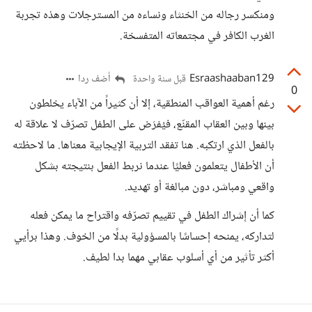
ومنكسر رجاله من الخنثاء ونساءه من المسترجلات وهذه تجربة
الغرب الكافر في مجتمعاته المتفسخة.
Esraashaaban129
أضف ردا
قبل سنة واحدة
0
رغم أهمية العواقب المنطقية، إلا أن كثيراً من الآباء يخلطون
بينها وبين العقاب المقنّع، فيُفرَض على الطفل تصرّف لا علاقة له
بالفعل الذي ارتكبه. هنا تفقد التربية الإيجابية معناها. ما لاحظته
أن الأطفال يتعلمون فعليًا عندما نربط الفعل بنتيجته بشكل
واقعي ومباشر، دون مبالغة أو تهديد.
كما أن إشراك الطفل في تقييم تصرّفه واقتراح ما يمكن فعله
لتداركه، يمنحه إحساسًا بالمسؤولية بدلًا من الخوف. وهذا برأيي
أكثر تأثير من أي أسلوب عقابي مهما بدا لطيف.