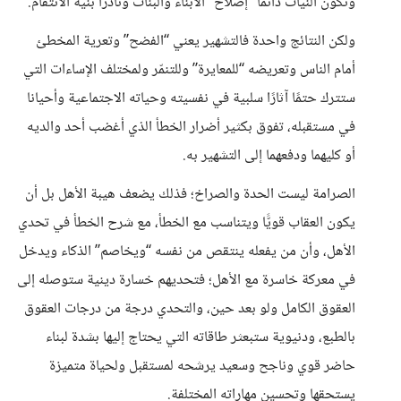
وتكون النيات دائمًا “إصلاح” الأبناء والبنات ونادرًا بنية الانتقام.
ولكن النتائج واحدة فالتشهير يعني “الفضح” وتعرية المخطئ
أمام الناس وتعريضه “للمعايرة” وللتنمّر ولمختلف الإساءات التي
ستترك حتمًا آثارًا سلبية في نفسيته وحياته الاجتماعية وأحيانا
في مستقبله، تفوق بكثير أضرار الخطأ الذي أغضب أحد والديه
أو كليهما ودفعهما إلى التشهير به.
الصرامة ليست الحدة والصراخ؛ فذلك يضعف هيبة الأهل بل أن
يكون العقاب قويًّا ويتناسب مع الخطأ، مع شرح الخطأ في تحدي
الأهل، وأن من يفعله ينتقص من نفسه “ويخاصم” الذكاء ويدخل
في معركة خاسرة مع الأهل؛ فتحديهم خسارة دينية ستوصله إلى
العقوق الكامل ولو بعد حين، والتحدي درجة من درجات العقوق
بالطبع، ودنيوية ستبعثر طاقاته التي يحتاج إليها بشدة لبناء
حاضر قوي وناجح وسعيد يرشحه لمستقبل ولحياة متميزة
يستحقها وتحسين مهاراته المختلفة.