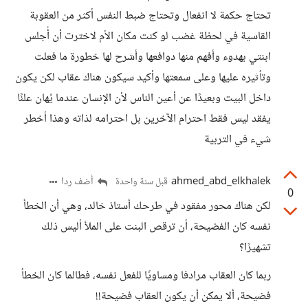
تحتاج حكمة لا انفعال وتحتاج ضبط النفس أكثر من العقوبة
القاسية في لحظة غضب لو كنت مكان الأم لاخترت أن أُجلس
ابنتي بهدوء وأفهم منها دوافعها وأشرح لها خطورة ما فعلت
وتأثيره عليها وعلى سمعتها وأكيد سيكون هناك عقاب لكن يكون
داخل البيت وبعيدًا عن أعين الناس لأن الإنسان عندما يُهان علنًا
يفقد ليس فقط احترام الآخرين بل احترامه لذاته وهذا أخطر
شيء في التربية
ahmed_abd_elkhalek
أضف ردا
قبل سنة واحدة
0
لكن هناك محور مفقود في طرحك أستاذ خالد، وهي أن الخطأ
نفسه كان الفضيحة، أن ترقص البنت على الملأ أليس ذلك
تشهيرًا؟
ربما كان العقاب مرادفا ومساويًا للفعل نفسه، فطالما كان الخطأ
فضيحة، ألا يمكن أن يكون العقاب فضيحة!!