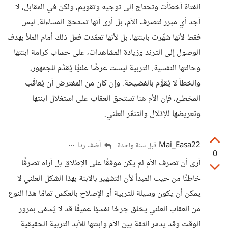
الفتاة أخطأت وتحتاج إلى توجيه وتقويم، ولكن في المقابل، لا
أجد أي مبرر لتصرف الأم، بل أرى أنها تستحق المساءلة. ليس
فقط لأنها شهّرت بابنتها، بل لأنها تعمّدت فعل ذلك أمام الملأ بهدف
الوصول إلى الترند وزيادة المشاهدات، على حساب كرامة ابنتها
وحالتها النفسية. التربية ليست عرضًا علنيًّا يُقدَّم للجمهور،
والخطأ لا يُقوَّم بالفضيحة. وإن كان من المفترض أن يُعاقَب
المخطئ، فإن الأم هنا تستحق العقاب على استغلال ابنتها
وتعريضها للإذلال والتنمّر العلني.
Mai_Easa22
أضف ردا
قبل سنة واحدة
0
أرى أن تصرف الأم لم يكن موفقًا على الإطلاق بل أراه تصرفًا
خاطئًا من حيث المبدأ لأن التشهير بالابنة بهذا الشكل العلني لا
يمكن أن يكون وسيلة للتربية أو الإصلاح بالعكس تمامًا هذا النوع
من العقاب العلني يخلق جرحًا نفسيًا عميقًا قد لا يُشفى بمرور
الوقت وقد يدمر الثقة بين الأم وابنتها للأبد التربية الحقيقية