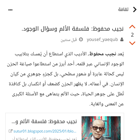
ثقافة
نجيب محفوظ: فلسفة الألم وسؤال الوجود.
2
yousef_yaequb
قبل سنتين
يُعد
نجيب محفوظ
، الأديب الذي استطاع أن يُمسك بتلابيب
الوجود الإنساني عبر قلمه، أحد أبرز من استطاعوا صياغة الحزن
ليس كحالة عابرة أو شعورٍ سطحي، بل كجزءٍ جوهري من كيان
الإنسان. في أعماله، لا يظهر الحزن كضعف أو انكسار، بل كنافذة
تُطل على جوهر الحياة، حيث الألم يتماهى مع الأسئلة الكبرى
عن المعنى والغاية.
نجيب محفوظ: فلسفة الألم وسؤال الوجود.
sutur01.blogspot.com/2025/01/blog-pos...
يُعد نجيب محفوظ، الأديب الذي استطاع أن