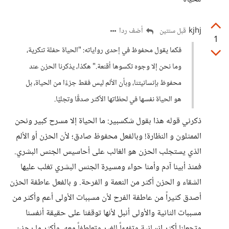
kjhj
أضف ردا
قبل سنتين
1
فكما يقول محفوظ في إحدى رواياته: "الحياة حفلة تنكرية،
وما نحن إلا وجوه تكسوها أقنعة." هكذا، يذكرنا الحزن عند
محفوظ بإنسانيتنا، وبأن الألم ليس فقط جزءًا من الحياة، بل
هو الحياة نفسها في لحظاتها الأكثر صدقًا وتجليًا.
ذكرني قوله هذا بقول شكسبير: ما الحياة إلا مسرح كبير ونحن
الممثلون و النظارة! وبالفعل محفوظ صادق؛ لأن الحزن أو الألم
الذي يستجلب الحزن هو الغالب على أحاسيس الجنس البشري.
فمنذ أبينا آدم وأمنا حواء ومسيرة الجنس البشري تغلب عليها
الشقاء و الحزن أكثر من النعمة و الفرحة. و بالفعل عاطفة الحزن
أصدق كثيراً من عاطفة الفرح لأن مسببات الأولى أعم وأكثر من
مسببات الثانية والأولى أنبل لأنها توقفنا على حقيقة أنفسنا
وتجعلنا أكثر إنسانية وتفهماً للغير وتعاطفاً معه. وأكثر ما يحزن