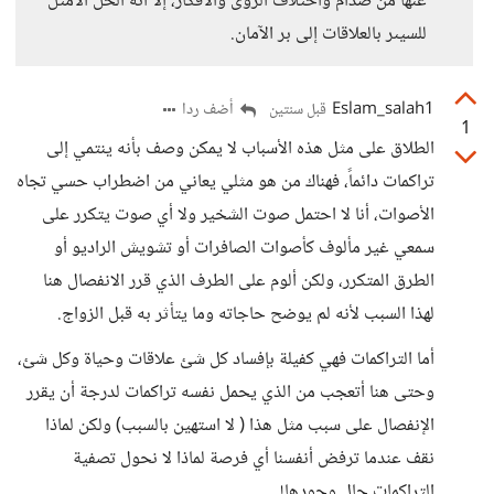
عنها من صدام واختلاف الرؤى والأفكار، إلا أنه الحل الأمثل
للسيىر بالعلاقات إلى بر الآمان.
Eslam_salah1
أضف ردا
قبل سنتين
1
الطلاق على مثل هذه الأسباب لا يمكن وصف بأنه ينتمي إلى
تراكمات دائماً، فهناك من هو مثلي يعاني من اضطراب حسي تجاه
الأصوات، أنا لا احتمل صوت الشخير ولا أي صوت يتكرر على
سمعي غير مألوف كأصوات الصافرات أو تشويش الراديو أو
الطرق المتكرر، ولكن ألوم على الطرف الذي قرر الانفصال هنا
لهذا السبب لأنه لم يوضح حاجاته وما يتأثر به قبل الزواج.
أما التراكمات فهي كفيلة بإفساد كل شئ علاقات وحياة وكل شئ،
وحتى هنا أتعجب من الذي يحمل نفسه تراكمات لدرجة أن يقرر
الإنفصال على سبب مثل هذا ( لا استهين بالسبب) ولكن لماذا
نقف عندما ترفض أنفسنا أي فرصة لماذا لا نحول تصفية
التراكمات حال وجودها!