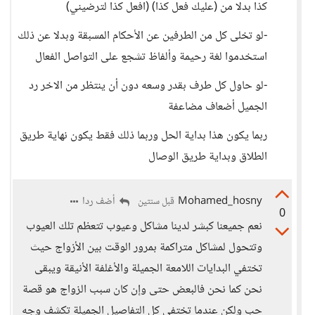
كذا بدلا من (عليك فعل كذا) (افعل كذا لترضيني)
-لو تخلى كل من الطرفين عن الأحكام المسبقة وبدلا عن ذلك
استخدموا لغة رحيمة وألفاظ تشجع على التواصل الفعال
-لو حاول كل طرف بقدر وسعه دون أن ينتظر من الاخر رد
الجميل أضعاف مضاعفة
ربما يكون هذا بداية الحل وربما ذلك فقط يكون نهاية طريق
الطلاق وبداية طريق الوصال
Mohamed_hosny
أضف ردا
قبل سنتين
0
نعم جميعنا كبشر لدينا مشاكل وعيوب تتعظم تلك العيوب
وتتحول لمشاكل متراكمة بمرور الوقت بين الأزواج حيث
تختفي البدايات اللامعة الجميلة والأغلفة الأنيقة ويبقى
نحن كما نحن فالبعض حتى وإن كان سبب الزواج هو قصة
حب ولكن عندما تختفي كل التفاصيل الجميلة تكشف وجه