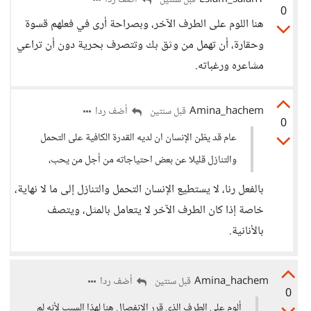
Eslam_salah1
أضف ردا
قبل سنتين
0
هنا اللوم على الطرف الآخر، وبصراحة أرى في فعلهم قسوة
وحقارة، أن تهمل من وثق بك وتتصرف بحرية دون أن تراعي
مشاعره ورغباته.
Amina_hachem
أضف ردا
قبل سنتين
0
عام قد يظن الإنسان ان لديه القدرة الكافية على التحمل
والتنازل قليلا عن بعض احتياجاته من أجل من يحب،
بالفعل رنا، لا يستطيع الإنسان التحمل والتنازل إلى ما لا نهاية،
خاصة إذا كان الطرف الآخر لا يتعامل بالمثل، ويتصف
بالأنانية.
Amina_hachem
أضف ردا
قبل سنتين
0
ألوم على الطرف الذي قرر الانفصال هنا لهذا السبب لأنه لم