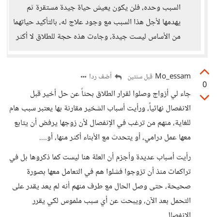
السبب وحده، فلن يكون يعيش حياة جيدة مستقرة ثم
يهدمها لأجل هذا السبب مع وجود علاج له، بالتأكيد حياتهما
من الأساس ليست جيدة، وجاءت هذه حجة للطلاق لا أكثر
Mo_essam
أضف ردا
قبل سنتين
0
جاء لي أزواج وصلوا لقرار الطلاق بحثاً عن حل أخير قبل
الانفصال نهائياً، ورأيت أسباب الشخير مقارنة بها يعتبر سبب هام
للغاية، منهم من ترغب في الإنفصال لأن زوجها يرفض أن يتابع
معها عمل درامي، أو يتحدث مع الأبناء أكثر منها، أو....
رأيت أسباب عديدة وأجزم أن العلة هنا ليست كما ذكروها بل في
تراكمات منذ أن تزوجوا فشلوا هم في التعامل معها بصورة
صحيحة، حتى وصل الحال مع طرف منهم أنه لم يعد يقدر على
التحمل بعد الآن، ويبحث عن أي سبب ملموس لكي يقرر
الانفصال.