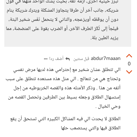
تبرز حيثية أخرى، أزمة ثقة، بحيث يشك الواحد منهما في قول
شريكه، جانب آخر أن طرفا يتجاوز المشكلة ويترك شريكة ينام
دون أن يوقظه أويزعجه، والثاني لا يتحمل نَفَس شخير البتة،
فيلجأ إلى لَكْز الطرف الآخر، أو الضرب بقوة على المنضضة، مما
يزيد الطين بلة.
abdur7maaan
أضف ردا
قبل سنتين
0
الي تتطلق عشان شخير مع إحترامي هذه لديها مرض نفسي
وتحتاج هي من تتعالج . الي مثل هذه مستعده تتطلق على سبب
أتفه من هذا . وذكر الأمثله هذه والقصه الخربوطيه من إجل
إستسهال الطلاق وجعله بسيط بين الطرفين وتحصل القصه من
وحي الخيال .
الطلاق لا يحدث الي فيه المشاكل الكبيره التي تستحق أن يقع
الطلاق فيها والتي يستصعب حلها