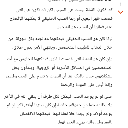
ahmedzahran
أضف ردا
قبل سنتين
1
كما ذكرتِ القشة ليست هي السبب، لكن قد تكون هي التي
قصمت ظهر البعير، أو ربما السبب الحقيقي لا يمكنهما الإفصاح
عنه، فقالوا أن السبب هو الشخير.
فإذا كان هو السبب الحقيقي فيمكنهما معالجته بكل سهولة، من
خلال الذهاب للطبيب المتخصص، وينتهي الأمر بدون طلاق.
وإن كان هو القشة التي قصمت الظهر، فيمكنهما الجلوس مع أحد
المتخصصين في المشاكل الأسرية أو الزوجية، ويبدأون بحل
مشكلاتهم. جدير بالذكر هنا أن البيوت لا تقوم على الحب وفقط،
وإنما تُبنى على المودة والرحمة.
حتى لو لم يوجد الحب، فيمكن لكل طرف أن يتقي الله في الآخر
ولا يظلمه حقا من حقوقه، خاصة إن كان بينهما أولاد. لكن إن لم
يوجد أولاد، ولم يجدا حلا لمشاكلهما، فيمكنهما الانفصال
بالمعروف، والله يهيء الخير لهما.