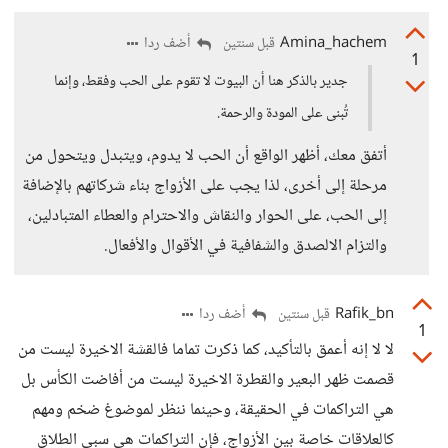
Amina_hachem
أضف ردا
قبل سنتين
1
جدير بالذكر هنا أن البيوت لا تقوم على الحب وفقط، وإنما
تُبنى على المودة والرحمة.
أتفق معك، أظهر الواقع أن الحب لا يدوم، ويتبدل ويتحول من
مرحلة إلى أخرى، لذا يجب على الأزواج بناء شركاتهم بالإضافة
إلى الحب، على الحوار والنقاش والاحترام والعطاء المتبادلين،
والتزام الالصدق والشفافية في الأقوال والأفعال.
Rafik_bn
أضف ردا
قبل سنتين
1
لا لا إنه أعمق بالتأكيد، كما ذكرت تماما فالقشة الاخيرة ليست من
قصمت ظهر البعير والقطرة الاخيرة ليست من أفاضت الكأس بل
هي التراكمات في الحقيقة، وحينما ننظر لموضوغ ضخم ومهم
كالعلاقات خاصة بين الأزواج، فإن التراكمات هي سبي الطلاق