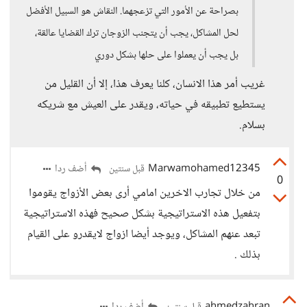
بصراحة عن الأمور التي تزعجهما. النقاش هو السبيل الأفضل
لحل المشاكل، يجب أن يتجنب الزوجان ترك القضايا عالقة،
بل يجب أن يعملوا على حلها بشكل دوري
غريب أمر هذا الانسان، كلنا يعرف هذا، إلا أن القليل من
يستطيع تطبيقه في حياته، ويقدر على العيش مع شريكه
بسلام.
Marwamohamed12345
أضف ردا
قبل سنتين
0
من خلال تجارب الاخرين امامي أرى بعض الأزواج يقوموا
بتفعيل هذه الاستراتيجية بشكل صحيح فهذه الاستراتيجية
تبعد عنهم المشاكل، ويوجد أيضا ازواج لايقدرو على القيام
بذلك .