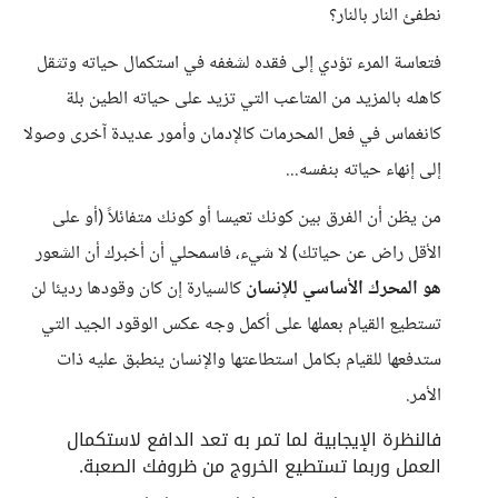
نطفئ النار بالنار؟
فتعاسة المرء تؤدي إلى فقده لشغفه في استكمال حياته وتثقل
كاهله بالمزيد من المتاعب التي تزيد على حياته الطين بلة
كانغماس في فعل المحرمات كالإدمان وأمور عديدة آخرى وصولا
إلى إنهاء حياته بنفسه...
من يظن أن الفرق بين كونك تعيسا أو كونك متفائلاً (أو على
الأقل راض عن حياتك) لا شيء، فاسمحلي أن أخبرك أن الشعور
هو المحرك الأساسي للإنسان
كالسيارة إن كان وقودها رديئا لن
تستطيع القيام بعملها على أكمل وجه عكس الوقود الجيد التي
ستدفعها للقيام بكامل استطاعتها والإنسان ينطبق عليه ذات
الأمر.
فالنظرة الإيجابية لما تمر به تعد الدافع لاستكمال
العمل وربما تستطيع الخروج من ظروفك الصعبة.