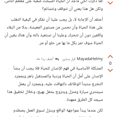
كما ذكرت أخي ماجد أن الحياة أصبحت صعبة على معظم الناس،
ولكن هل هذا يعني أن نتوقف ونتشائم؟
أعتقد أن الإجابة لا، بل يجب علينا أن نفكر في كيفية التغلب
على هذة الحياة وأن نحسن من مستوى المعيشة، بدلا من البقاء
واقفين دون أن نتحرك، وعلينا أن نستعيذ بالله وأن هناك يقين أن
الحياة سوف تمر بكل ما بها من حلو أو مر.
MayadaHelmy
أضف ردا
قبل سنتين
0
المشكلة الأساسية في فهم الإنسان للحياة فلا يجب أن ينشأ
الإنسان على أمل أن الحياة وردية والمستقبل باهر وبمجرد
التخرج ستبدأ الوظائف بالتهافت عليه، وبمجرد أن يعمل
سيشتري سيارة ومنزل ويتزوج بحفل بهيج، وخلال تخقيق هذا
سيجد كل الطرق ممهدة.
لكن عندما يبدأ بمواجهة الواقع وينزل لسوق العمل يصطدم