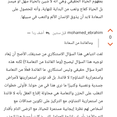
بمفهوم الحياة الحقيقي وهي انه لا شيئ بالحياة سهل أو ميسر
بل الحياة كفاح وتعب من البداية للنهاية، وأنه للحصول على
السعادة لابد أن يذوق الإنسان الألم والتعب في سبيلها.
mohamed_ebrahim
أضف ردا
قبل سنتين
0
ومالفائدة من السعادة
لفت انتباهي هذا السؤال الاستنكاري من صديقك، الأصح أن يُعاد
توجيه هذا السؤال ليصبح (وما الفائدة من التعاسة؟) لكنه هذه
المرة سؤال حقيقي وليس استنكاري. ما الفائدة فعلًا من التعاسة
واستمرارية التشاؤم!! لا فائدة. بل قد تؤدي استمراريتها لأمراض
جسدية ونفسية وكثيرًا ما نرى هذا في من حولنا. فأولى خطوات
التغلب على الحزن والتعاسة هي محاولة إقناع العقل بأنه لا فائدة
من استمرارية التشاؤم، مع التركيز على تكوين صداقات مع
أشخاص لهم نظرة إيجابية مستمرة للحياة، مع الرضى التام بأقدار
الله والأخذ بأسباب إزاحة العوامل التي شكلت أعمدة هذا الحزن