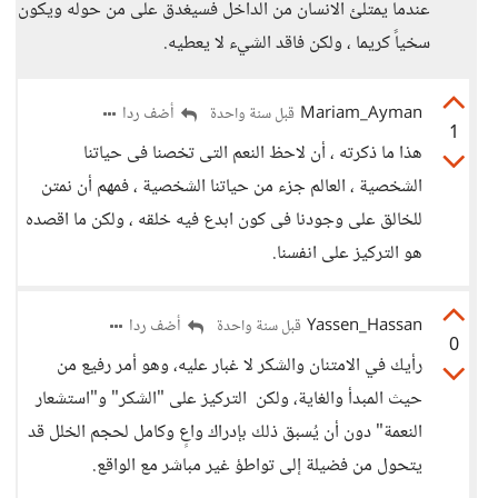
عندما يمتلئ الانسان من الداخل فسيغدق على من حوله ويكون
سخياً كريما ، ولكن فاقد الشيء لا يعطيه.
Mariam_Ayman
أضف ردا
قبل سنة واحدة
1
هذا ما ذكرته ، أن لاحظ النعم التى تخصنا فى حياتنا
الشخصية ، العالم جزء من حياتنا الشخصية ، فمهم أن نمتن
للخالق على وجودنا فى كون ابدع فيه خلقه ، ولكن ما اقصده
هو التركيز على انفسنا.
Yassen_Hassan
أضف ردا
قبل سنة واحدة
0
رأيك في الامتنان والشكر لا غبار عليه، وهو أمر رفيع من
حيث المبدأ والغاية، ولكن التركيز على "الشكر" و"استشعار
النعمة" دون أن يُسبق ذلك بإدراك واعٍ وكامل لحجم الخلل قد
يتحول من فضيلة إلى تواطؤ غير مباشر مع الواقع.