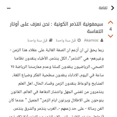
ثقافة
سيمفونية التذمر الكونية : نحن نعزف على أوتار
4
التعاسة
Akamioc
قبل سنة واحدة
قبل سنة واحدة
ربما يحق لي ان أزعم ان الصفة الغالبة على عقلاء هذا الزمن -
وغيرهم- هي "التذمر"، الكل يتذمر، الأطباء ينقدون نظامنا
الصحي، الرياضيون ينقدون كسلنا وعدم ممارستنا الرياضة ٢٥
ساعة في اليوم، الاداباء ينقدون سطحية الفكر وضياع اللغة،
المشايخ والوعاظ ينقدون الزمن وفساد الحال، اهل العلم
يتذمرون من تفشي الجهل وانتشار التفاهة في العالم، الفانون
ينوحون على الاطلال ويرثون ايام الزمن" الجميل " عندما كان
الفن رسالة - على حد زعمهم -، الغرب يتذمر والشرق يتذمر،