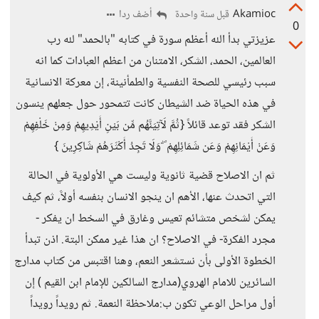
Akamioc
أضف ردا
قبل سنة واحدة
0
عزيزتي بدأ الله أعظم سورة في كتابه "بالحمد" لله رب
العالمين، الحمد، الشكر، الامتنان من اعظم العبادات كما انه
سبب رئيسي للصحة النفسية والطمأنينة، إن معركة الانسانية
في هذه الحياة ضد الشيطان كانت تتمحور حول جعلهم ينسون
الشكر فقد توعد قائلاً {ثُمَّ لَآتِيَنَّهُم مِّن بَيْنِ أَيْدِيهِمْ وَمِنْ خَلْفِهِمْ
وَعَنْ أَيْمَانِهِمْ وَعَن شَمَائِلِهِمْ ۖ وَلَا تَجِدُ أَكْثَرَهُمْ شَاكِرِينَ }
ثم ان الاصلاح قضية ثانوية وليست هي الأولوية في الحالة
التي اتحدث عنها، الأهم ان ينجو الانسان بنفسه أولاََ، ثم كيف
يمكن لشخص متشائم تعيس وغارق في السخط ان يفكر -
مجرد الفكرة- في الاصلاح؟ ان هذا غير ممكن البتة. اذن تبدأ
الخطوة الأولى بأن نستشعر النعم، وهنا اقتبس من كتاب مدارج
السائرين للامام الهروي(مدارج السالكين للإمام ابن القيم ) إن
أول مراحل الوعي تكون ب:ملاحظة النعمة. ثم رويداً رويداً