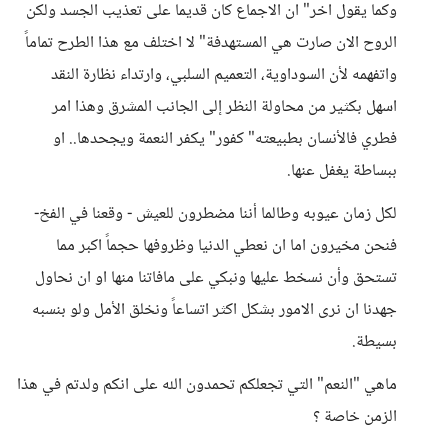
وكما يقول اخر" ان الاجماع كان قديما على تعذيب الجسد ولكن
الروح الان صارت هي المستهدفة" لا اختلف مع هذا الطرح تماماً
واتفهمه لأن السوداوية، التعميم السلبي، وارتداء نظارة النقد
اسهل بكثير من محاولة النظر إلى الجانب المشرق وهذا امر
فطري فالأنسان بطبيعته" كفور" يكفر النعمة ويجحدها.. او
ببساطة يغفل عنها.
لكل زمان عيوبه وطالما أننا مضطرون للعيش - وقعنا في الفخ-
فنحن مخيرون اما ان نعطي الدنيا وظروفها حجماً اكبر مما
تستحق وأن نسخط عليها ونبكي على مافاتنا منها او ان نحاول
جهدنا ان نرى الامور بشكل اكثر اتساعاً ونخلق الأمل ولو بنسبه
بسيطة.
ماهي "النعم" التي تجعلكم تحمدون الله على انكم ولدتم في هذا
الزمن خاصة ؟