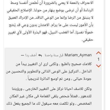
الاعتراف بالنعمة لا يعني بالضرورة أن نُطمئن أنفسنا وسط
الرداءة أو أن نرضى بوضع ينهار من حولنا. الإصلاح الحقيقي
لا ينبثق من الرضا وإنما من الوعي الناقد، من الإدراك العميق
بأن الأمور ليست على ما يرام. الامتنان بدون وعي قد يُنتج
خمولًا نفسيًا، أما الغضب النبيل، فهو البذرة الأولى لأي تغيير
حقيقي.
Mariam_Ayman
أضف ردا
قبل سنة واحدة
1
كلامك صحيح بالطبع ، ولكنى ارى ان التغيير يبدأ من
الداخل ، التركيز على الوعى الذاتى والتطوير والتحسين من
جودة حياتى ، ومن ثم اوسع الدائرة تدريجياً .
ولكن للاسف احيانا نركز على التغيير الخارجى ، ورؤيتنا
للتدهور ، فمثلاً شحص يلقى القمامة فى مكان غير المكان
المخصص ، ولو تكلمت معه سيقول لك ما الجميع يفعل ذلك