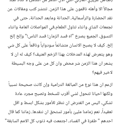
(تجاهل عزيزي القارئي انني الان اتذمر من التذمر) لا تكاد تجد
مجالاََ الا وأهله ناقمون على هذا الزمن. تنتشر كتب ومقالات عن
نقد الحضارة والرأسمالية، الحداثة ومابعد الحداثة، حتى في
تجمعات الشاي واثناء تناول الطعام،في المواصلات العامة واثناء
التسوق، الجميع يصرخ "اه فسد الزمان! فسد الناس!" وإلخ إلخ
إلخ. كيف لا يصبح الانسان متشائماََ سودواياََ وناقماً على كل شي
وهو يتعرض لهذه المدخلات بهذا الزخم العنيف؟ كيف له ان لا
يشعر ان هذا الزمن شر محض وان كل من على وجه البسيطة
لاخير فيهم؟
ازعم ان هذا نوع من المبالغة الدرامية وإن كانت صحيحة نسبياً
ولكنها احيانا تتحول لشي أقرب للسخط وتصبح مجرد عادة
تشكي، اليس من الفترض ان ننظر للأمور بشكل ابسط و اقل
تعقيداً، نعم زمامنا مليئ بأمور تستحق ان ننقدها، زماننا كما قال
احدهم " طفرة في الفساد، اجتمعت فيه ذنوب كل الامم السابقة"