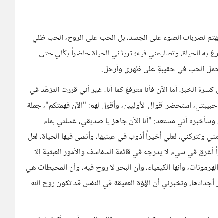
ا يهتم لضربات الضوء على الجسد، بل الحب على الروح، الحب ظلي
رعُ به الحياة، وتصارعني فيه؛ تريدُني الحياة حاضراً بكُلي حتى
 أحمل الحب في حقيبةٍ على ظهري وأرحل.
 كسرة الخبز، أما الآن فأنا مترفعٌ كما أنا، غير أني قررت التزهّد في
يبتي، استحضر أقوال الأوليين، وأقول لهم: "الآن فهمتكم"، جملة
وسأخبره أني مستعد: "أنا الآن جاهز يا صديقي، غسلني بماء
مني وتتركني، لعلي أخيراً أذوب في عينيها، وأنسى فيها الحياة، لعل
اً أغرق في شيء لا يدرجه في قائمة السفاسف والأمور العبثية إلا
الهرمونات، وأنها الكيمياء، وأن البحر لا روح فيه، وأن المحيطات هي
أجدادها، وتخبرني أن الهُوّة العميقة في النفس قد تكون روح الله