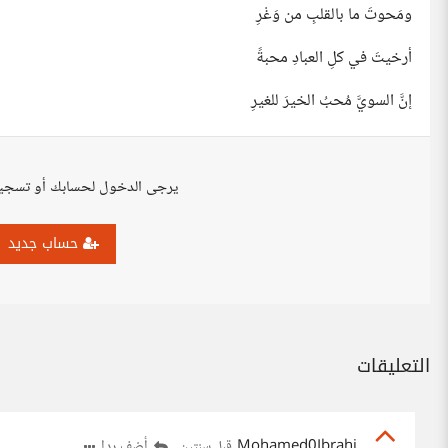
ومَحوتَ ما بالقلبِ من وَغْرِ
أرخيتَ في كلِ العبادِ محبةً
إنَّ السويَّ مُحبُ الخيرَ للغيرِ
يرجى الدخول لحسابك أو تسجي
حساب جديد
التعليقات
Mohamed0Ibrahi
أضف ردا
قبل سنتين