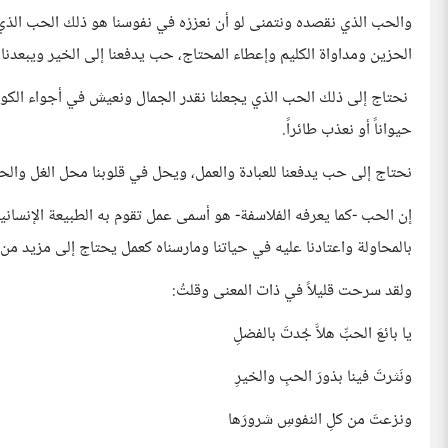
والحب الذي نقصده ونتمنى لو أن نعززه في نفوسنا هو ذلك الحب الذي 
الحزين ومداواة الكليم وإعطاء المحتاج، حب يدفعنا إلى الخير ويبعدنا 
نحتاج إلى ذلك الحب الذي يجعلنا نقدر الجمال ونعيش في أجواء الكون ا
حيواناً أو نعذب طائراً.
نحتاج إلى حب يدفعنا للعبادة والعمل، ويحل في قلوبنا محل الغل والحس
إن الحب -كما يعرفه الفلاسفة- هو أسمى عمل تقوم به الطبيعة الإنسانية، 
بالمحاولة واعتادنا عليه في حياتنا ومارسناه كعمل يحتاج إلى مزيد من ا
ولقد سرحت قليلاً في ذات المعنى وقلتُ:
يا بائعَ الحبِّ هلاَّ جُدتَ بالفضلِ
ونَثرتَ فينا بذورَ الحبِ والخيرِ
ونزعتَ من كلِ النفوسِ شرورَها