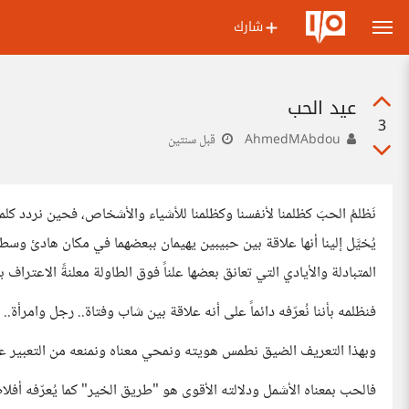
شارك
عيد الحب
3
AhmedMAbdou
قبل سنتين
نَظلمُ الحبَ كظلمنا لأنفسنا وكظلمنا للأشياء والأشخاص، فحين نردد 
يُخيَّل إلينا أنها علاقة بين حبيبين يهيمان ببعضهما في مكان هادئ وسط
المتبادلة والأيادي التي تعانق بعضها علناً فوق الطاولة معلنةً الاعتراف 
فنظلمه بأننا نُعرّفه دائماً على أنه علاقة بين شاب وفتاة.. رجل وامر
وبهذا التعريف الضيق نطمس هويته ونمحي معناه ونمنعه من التعبير ع
فالحب بمعناه الأشمل ودلالته الأقوى هو "طريق الخير" كما يُعرّفه أفلا