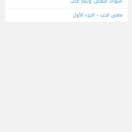
اشواك البغض، وثمار الحب
معنى الحب – الجزء الأول