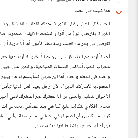
1
مما كتبت في الحب .
الحب ظلي الثاني، ظلي الذي لا يحتكم لقوانين الفيزيقا، ول
الذي لا يفارقني، نوعٌ من أنواع التشتت -الإلهاء- المحمود، أصا
تغرقني في بحرٍ من العبث وسفاسف الأمور، أما أنا فأريدُ أن
أحياناً أريد من الدنيا كل شيء، وأحياناً أخرى لا أريد منها حتى
محراب الحب، أشاكس النسمات الصباحية، والندى على جبين حب
واحدة في لحظة واحدة، أما ابن عربي فسأبتسم له من بينهم، 
المعمودية لأشاركك الدين". الآن أرحل بعيداً لعل الدنيا تيأس 
الأحوال تنقلب، وأنسى من أنا بمعتركٍ غير المعترك، لعلي أخير
مجرم. أفكاري تتكالب عليَّ كما هي منذ عهدتُني، تخبرني أنها 
كوب ماء كبير، وأن الأضواء في الأعالي نجوم ميتة، وأني غبار 
فيَّ أو أثر جناح فراشة قابلتها منذ سنتين.