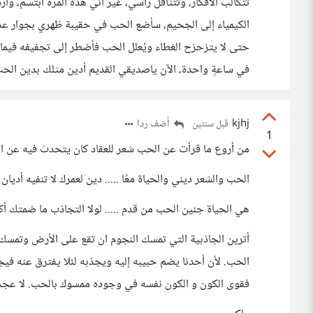
تتكالب الأفكار، وتتثاقل رأسي، غير أني هذه المرة أبتسم، 
الكيمياء إلى الجحيم، سأضع الحب في حقيبة ظهري بجوار ع
حتى لا يتزحزح الغطاء ويُعلل الحب فأضطر إلى تجفيفه فيما بع
في ساعةٍ واحدة، الآن ياصديقي القديم أدين مثلك بدين الحب
kjhj
أضف ردا
قبل سنتين
1
من أروع ما قرأت عن الحب شعر للعقاد كان يتحدث فيه عن ال
الحب والشعر ديني والحياة معًا ..... دين لعمرك لا تنفيه أديان
هي الحياة جنين الحب من قدم ..... لولا التجاذب ما ضمتك أك
أترين الجاذبية التي تمسك النجوم ان تقع على الأرض وتمسك بأط
الحب. لأن أحدنا يضم حبيبه إليه ويجذبه لئلا يفترق عنه فيجذب
فقوى الكون و الكون نفسه في وجوده ممسوك بالحب. لا عجب