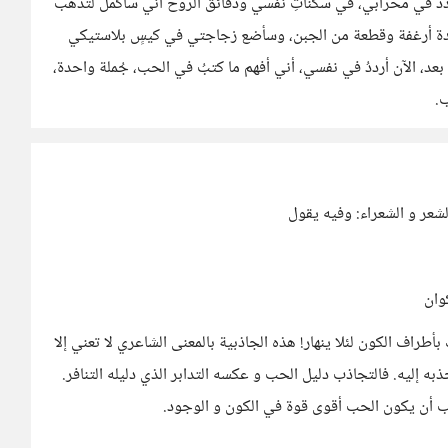
وأردد في محرابي، في سكناتِ نفسي ودقائق الروح أني سأكمل لتذهب
دة أرغفة وقطعة من الجبن، وسأضع زجاجتي في كيسٍ بلاستيكي
د، الآن أرددُ في نفسي، أني أفهم ما كتبُ في الحب، جُملة واحدة،
.
شعر و الشعراء: وفيه يقول
وان
راف الكون لئلا ينهار! هذه الجاذبية بالمعنى الشاعري لا تعني إلا
ه إليه. فالتجاذب دليل الحب و عكسه التدابر الذي دليله التنافر.
 أن يكون الحب أقوى قوة في الكون و الوجود.