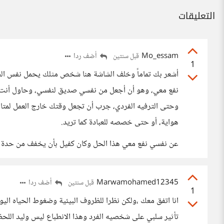
التعليقات
Mo_essam
أضف ردا
قبل سنتين
1
أشعر بك تماماً وخلف الشاشة هنا شخص مثلك يحمل نفس الش
نفع معي، وهو أن أجعل من نفسي صديق لنفسي، وحاول أنت أن
وحتى الترفيه الفردي، جرب أن تجعل وقتك خارج العمل لمتاب
هواية، أو حتى خصصه للعبادة كما تريد.
عن نفسي نفع معي هذا الحل وكان كفيل بأن يخفف من حدة الشع
Marwamohamed12345
أضف ردا
قبل سنتين
1
انا اتفق معك ،ولكن نظرا للظروف البيئية وضغوط الحياه اليو
تأثير سلبي على شخصيه الفرد وهذا الانطباع ليس وليد اللح