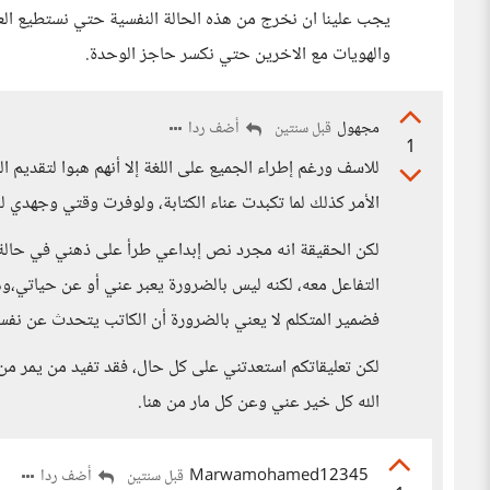
يجب علينا ان نخرج من هذه الحالة النفسية حتي نستطيع الع
والهويات مع الاخرين حتي نكسر حاجز الوحدة.
مجهول
أضف ردا
قبل سنتين
1
للاسف ورغم إطراء الجميع على اللغة إلا أنهم هبوا لتقديم 
الأمر كذلك لما تكبدت عناء الكتابة، ولوفرت وقتي وجهدي ل
لكن الحقيقة انه مجرد نص إبداعي طرأ على ذهني في حالة تأ
التفاعل معه، لكنه ليس بالضرورة يعبر عني أو عن حياتي،وه
فضمير المتكلم لا يعني بالضرورة أن الكاتب يتحدث عن نفس
لكن تعليقاتكم استعدتني على كل حال، فقد تفيد من يمر من 
الله كل خير عني وعن كل مار من هنا.
Marwamohamed12345
أضف ردا
قبل سنتين