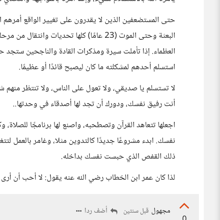
حتى المستضعفين الذين لا يقدرون على تغيير الواقع أمرهم الل
البعثة وحتى الموت (23 عامًا) كلها تحديات 
العظماء. إذا تأملت سيرة ومذكرات القادة والناجحين ستجد حي
استسلم أحدهم لمشكلته ما كان ليصبح قائدًا أو عظيمًا.
لا تستسلم يا صديقي، ولا تعول على الناس، ولا تنتظر منهم شي
أنت رفيق نفسك، ودورك أن تجد لها أصدقاء في وحدتها..
اجعلها تتعاهد القرآن وتصطحبه، واصنع لها برنامجًا للصلاة، و
نفسك. ابدء مشروعًا جديدًا كالتدوين مثلا، وغامر بالعمل لت
ذلك القفص الذي حبست نفسك بداخله.
لذا كان عمر ابن الخطاب رضي الله عنه يقول: لا أحب أن أرى
مجهول
أضف ردا
قبل سنتين
0