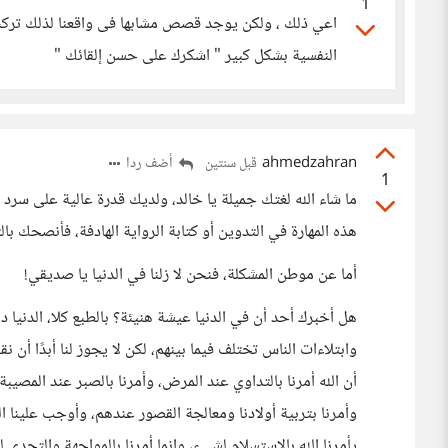
1
اعي ذلك ، ولكن يوجد قصص مشابها فى واقعنا لذلك ترك
النفسية بشكل كبير " اشكرك على حسن إلقائك "
ahmedzahran
أضف ردا
قبل سنتين
1
ما شاء الله لغتك جميلة يا خالد، ولديك قدرة عالية على سرد 
هذه المهارة في التدوين أو كتابة الرواية الهادفة، فأنصحك با
أما عن موطن المشكلة، فنحن لا زلنا في الدنيا يا صديقي!
هل أخبرك أحد أن في الدنيا عيشة هنيئة؟ بالطبع كلا، الدنيا دا
وابتلاءات الناس تختلف فيما بينهم، لكن لا يجوز لنا أبدًا أن 
أن الله أمرنا بالتداوي عند المرض، وأمرنا بالصبر عند المصيب
وأمرنا بتربية أولادنا ومعالجة القصور عندهم، وأوجب علينا ا
يأمرنا الله بالاستسلام لشيء، وإنما أمرنا بالمواجهة والتحدي 