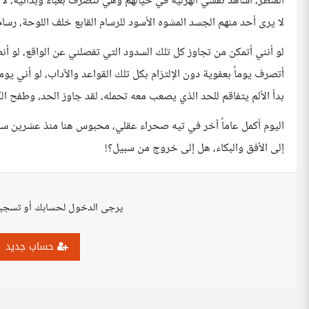
المنظر، أشاهد نفسي الهزلية في خيالهم وهي تتصرف بغباء وبدائية، لا ي
لا يرى أحد منهم الجسد المشوه الأسود للرسام القابع خلف اللوحة، رس
لو أنني أتمكن من تجاوز كل تلك السدود التي تفصلني عن الواقع، لو أن
أتصرف يوماً بعفوية دون الإلتزام بكل تلك القواعد والآداب، لو أني ي
بدأ الألم يتفاقم للحد الذي يصعب معه تحمله، لقد جاوز الحد، وطفح ال
اليوم أكمل عاماً آخر في تيه صحراء عقلي، محبوس هنا منذ عشرين سنة أ
إلى الأفق والبكاء، هل إلى خروج من سبيل؟!
يرجى الدخول لحسابك أو تسجي
حساب جديد