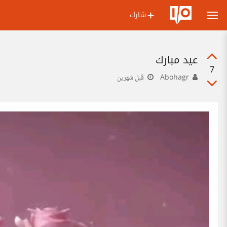
شارك
عيد مبارك
7
Abohagr
قبل شهرين