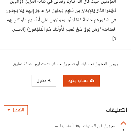
المؤمنين حيث قال الله تبارك وتعالى في كتابه العزيز: {وَالَّذِينَ
تَبَوَّءُوا الدَّارَ وَالْإِيمَانَ مِن قَبْلِهِمْ يُحِبُّونَ مَنْ هَاجَرَ إِلَيْهِمْ وَلَا يَجِدُونَ
فِي صُدُورِهِمْ حَاجَةً مِّمَّا أُوتُوا وَيُؤْثِرُونَ عَلَىٰ أَنفُسِهِمْ وَلَوْ كَانَ بِهِمْ
خَصَاصَةٌ ۚ وَمَن يُوقَ شُحَّ نَفْسِهِ فَأُولَٰئِكَ هُمُ الْمُفْلِحُونَ} [الحشر:
٩].
يرجى الدخول لحسابك أو تسجيل حساب لتستطيع إضافة تعليق
حساب جديد
دخول
التعليقات
الأفضل
مجهول
أضف ردا
قبل 3 سنوات