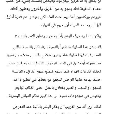
أن يلحق به الآخرون فيغرقوه، والبعض يتمسك بشيء من خشب
حطام السفينة لعله ينجو به من الغرق، وآخرون يعتلون أكتاف
غيرهم ويكتمون أنفاسهم تحت الماء لكي يعيشوا هم فترة أطول
قبل أن يحصد الموت أرواحهم في النهاية.
ولكن لماذا يتصرف البشر بأنانية حين يتعلق الأمر بالبقاء؟!
قد يبدو هذا السلوك منطقياً بالنسبة إلينا، لكن بالنسبة لباقي
المخلوقات فهذا سلوك شاذ وغير عقلاني، فالنمل مثلاً حين تغرق
مستعمرته أو يغرق في الماء يقومون بالتكتل بعضهم فوق بعض
لحفظ فقاعات الهواء فيما بينهم فتمنع عنهم الغرق، والماشية
حينما يهجم عليها الوحش تتجمع مع بعضها في قطيع واحد
لتنجوا، والسمك والطير يفعلان بالمثل، حتى الذئاب تهاجم
وتعيش في مجموعات تشبه إلى حد كبير نظام القبائل البشرية.
لذلك أرى أنه من الغريب أن يفكر البشر بأنانية عند التعرض