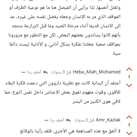
وتقتل أنفسها، لذا برأيي أن الفيصل هنا ما هو نوعية الظرف أو
الموقف الذي مر به الإنسان وجعله يفضل نفسه على غيره، عد
إلى الانسان قديما أثناء مرحلة الصيد وما قبل الزرارعة ستجد
بأنهم كانوا يساندون بعضهم البعض، لكن مع التطور مع مرورونا
بمواقف صعبة جعلتنا نفكرة بشكل أناني، و الأنانية ليست دائمًا
سية.
Heba_Allah_Mohamed
أضف ردا
قبل 3 سنوات
1
أعتقد أن البداية كانت مع نظرية داروون التي دعمت فكرة البقاء
للأقوى، وقوت مفهوم تفوق بعض الاجناس داخل نفس النوع، مما
لاقي هوى الكثير من البشر.
Amr_Kazlak
أضف ردا
قبل 3 سنوات
1
لا أتفق مع هذه المساهمة هي الأخرى، فلقد رأينا بالوقائع