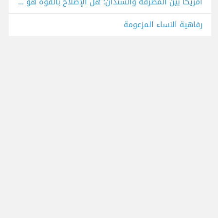
أمريكا بين المطرقة والسندان: هل الإصلاح بالقوة هو الحل؟
رفاهية النساء المزعومة