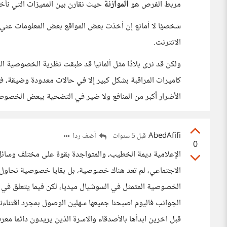
مربط الفرص هو
الموازنة
حيث نقارن بين المميزات التي نأخذ
شخصيًا لا أمانع إن أخذت بعض المواقع بعض المعلومات عني
الانترنت.
ولكن قد نرى بلادًا مثل ألمانيا قد طبقت نظرية الخصوصية
كاميرات المراقبة بشكل كبير إلا في حالات معدودة وضيقة، ف
الأضرار أكبر من المنافع ولا ضير في التضحية ببعض الخصوص
AbedAfifi
أضف ردا
قبل 5 سنوات
0
الإعلامية ديمة الخطيب، والمتواجدة بقوة على مختلف وسائل
الاجتماعي، لم تعد هناك خصوصية، بل بقايا خصوصية نحاول ان
الخصوصية المتمثل في السوشيال ميديا، لكن فيما يتعلق ف
الجوانب فاليوم اصبحنا جميعها سهلين الوصول بمجرد اقتناءن
قبل اخرين ابدأها بالأصدقاء والاسرة الذين يريدون دائما مع