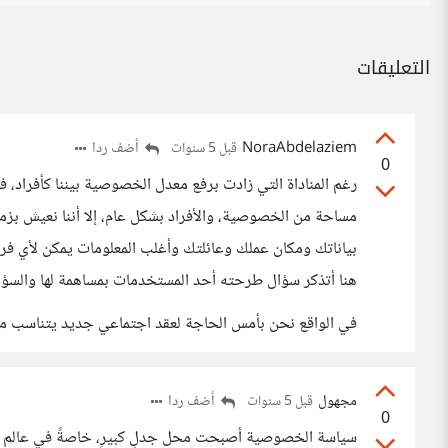
التعليقات
NoraAbdelaziem
أضف ردا
قبل 5 سنوات
0
رغم المناداة التي زادت برفع معدل الخصوصية بيننا كأفراد
مساحة من الخصوصية، والأفراد بشكل عام، إلا أننا نعيش بز
بياناتك ومكان عملك وعائلتك وأغلب المعلومات يمكن لأي فرد
هنا أتذكر سؤال طرحته أحد المستخدمات بمساهمة لها والسؤ
في الواقع نحن بأمس الحاجة لعقد اجتماعي جديد يتناسب مع 
مجهول
أضف ردا
قبل 5 سنوات
0
سياسة الخصوصية أصبحت محل جدلٍ كبيرٍ، خاصةً في عالم ال