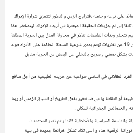
لحفاظ على نوعه وجنسه ،فتزاوج الزمن والتطور لتتمزق شرارة الإدراك
ئقا إلى لم جزيئات الحقيقة المبعثرة في أرجاء الإدراك .ليتمخض هذا
يم تتجذر وبدأت الفلسفات تنظر في محاولة العدل بين الحرية المطلقة
والحماية الإجتماعية ،فكشفت الفلسفات الأخلاقية ثوبها في بداية القرن 19 عن نظريات تهتم بمدى شرعية السلطة الحاكمة على الأفراد فولد
دت بشكل ضمني وصريح بالتخلي عن البعض من الحرية مقابل
الفرد العقلاني في التخلي طواعية عن حريته الطبيعية من أجل منافع
ة أو الثقافة والتي قد تتغير بفعل التاريخ أو السياق الزمني أو ربما
 والخصائص الجغرافية للمكان .
ة والفلسفة السياسية والأخلاقية قائما رغم تغير المجتمعات
راثنا الرقمية هذه و التي تكاد تشكل خرائطا جديدة في بنية