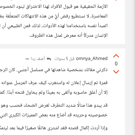
الأزمة الحقيقية هو قبول الأفراد لهذا الاختراق لبنود الخصو
المعاصرة، لا نستطيع رفض أيٍّ من هذه الانتهاكات المتعلّقة بط
المبدأ نفسه باستخدامنا لهذه الأدوات، لذلك فمن الطبيعي أن
الإنسان مدركًا أنه معرض لمثل هذه الظروف.
omnya_Ahmed
أضف ردا
قبل 5 سنوات
0
ذكرني مقالك بشخصية شاهدتها في مسلسل أجنبي. كان الرجل 
فمرة تم إرسال إعلان له واستغرب كيف عرف المرسل عنوانه فع
إلا أن أغلق حاسوبه وألقى به بعيدًا ولم يحاول فتحه أبدًا. ك
قد يبدو هذا مثالًا شديد التطرف لغرض الضحك فحسب وهو 
خصوصيته وحريته قد أضاع منه بعض المميزات الكبرى التي جلب
وإذا أردت إكمال قصته فقد اشترى هاتفًا صغيرًا فيما بعد ليت