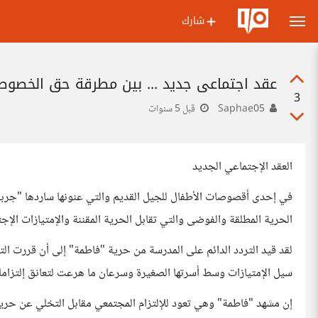
شارك
عقد اجتماعي جديد ... بين مطرقة حق الخصوصي
3
Saphae05
قبل 5 سنوات
العقد الإجتماعي الجديد
في إحدى أقصوصات الأطفال للجيل القديم والتي عنونها ساردها "جرب
الحرية المطلقة والفوضى والتي تقابل الحرية المقننة والإمتيازات الإجت
لقد قيد التردد الدائم على المدرسة من حرية "فاطمة" إلى أن قررت التخ
سيل الإمتيازات وسط أسرتها الصغيرة وسرعان ما هرعت لتعانق إلتزاماته
إن مشهد "فاطمة" وهي تعود للإلتزام المجتمعي مقابل التخلي عن حري