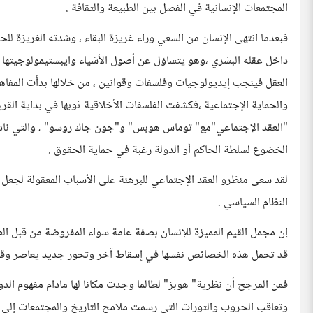
المجتمعات الإنسانية في الفصل بين الطبيعة والثقافة .
فبعدما انتهى الإنسان من السعي وراء غريزة البقاء ، وشدته الغريزة ل
داخل عقله البشري ،وهو يتساؤل عن أصول الأشياء وايبستيمولوجيتها ،تا
العقل فينجب إيديولوجيات وفلسفات وقوانين ، من خلالها بدأت المفاه
"العقد الإجتماعي"مع" توماس هوبس" و"جون جاك روسو" ، والتي نا
الخضوع لسلطة الحاكم أو الدولة رغبة في حماية الحقوق .
لقد سعى منظرو العقد الإجتماعي للبرهنة على الأسباب المعقولة لجعل 
النظام السياسي .
إن مجمل القيم المميزة للإنسان بصفة عامة سواء المفروضة من قبل الطبيع
قد تحمل هذه الخصائص نفسها في إسقاط آخر وتحور جديد يعاصر وقته
فمن المرجح أن نظرية" هوبز" لطالما وجدت مكانا لها مادام مفهوم الدول
وتعاقب الحروب والثورات التي رسمت ملامح التاريخ والمجتمعات إلى ثو